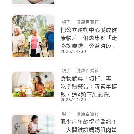
親子
健康百寶箱
把公立運動中心變成健
康帳戶！優惠集點「走
路就賺錢」公益時段總
2026/04/30
整理
親子
健康百寶箱
食物發霉「切掉」再
吃？醫警告：毒素早擴
散，這4類下肚恐罹肝
2026/04/29
癌
親子
健康百寶箱
肌少症年齡提前警訊！
三大關鍵讓媽媽肌肉量