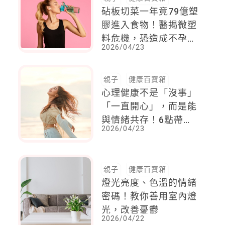
砧板切菜一年竟79億塑
膠進入食物！醫揭微塑
料危機，恐造成不孕與
2026/04/23
經期紊亂，5招教你減
少暴露危機
親子
健康百寶箱
心理健康不是「沒事」
「一直開心」，而是能
與情緒共存！6點帶你
2026/04/23
檢視
親子
健康百寶箱
燈光亮度、色溫的情緒
密碼！教你善用室內燈
光，改善憂鬱
2026/04/22