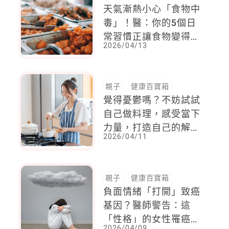
天氣漸熱小心「食物中
毒」！醫：你的5個日
常習慣正讓食物變得危
2026/04/13
險
親子
健康百寶箱
覺得憂鬱嗎？不妨試試
自己做料理，感受當下
力量，打造自己的解憂
2026/04/11
廚房
親子
健康百寶箱
負面情緒「打開」致癌
基因？醫師警告：這
「性格」的女性罹癌風
2026/04/09