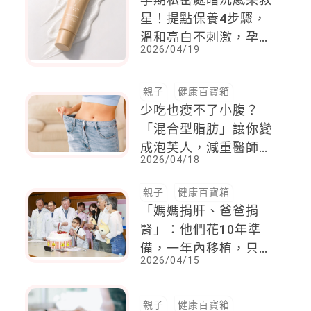
星！提點保養4步驟，
溫和亮白不刺激，孕媽
2026/04/19
咪安心用
親子
健康百寶箱
少吃也瘦不了小腹？
「混合型脂肪」讓你變
成泡芙人，減重醫師：
2026/04/18
單純少吃沒有效，還容
易復胖
親子
健康百寶箱
「媽媽捐肝、爸爸捐
腎」：他們花10年準
備，一年內移植，只為
2026/04/15
讓12歲罕病兒重新長大
一次
親子
健康百寶箱