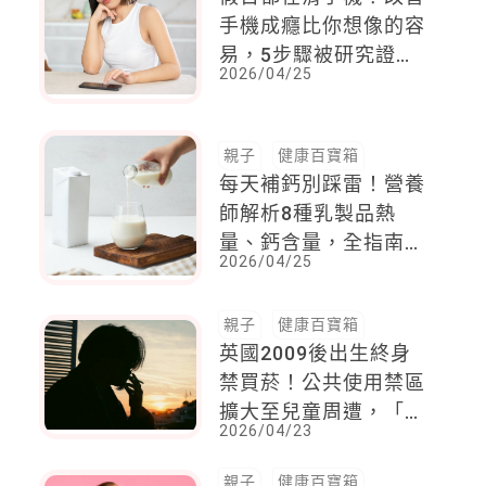
手機成癮比你想像的容
易，5步驟被研究證實
2026/04/25
有效
親子
健康百寶箱
每天補鈣別踩雷！營養
師解析8種乳製品熱
量、鈣含量，全指南一
2026/04/25
次看懂
親子
健康百寶箱
英國2009後出生終身
禁買菸！公共使用禁區
擴大至兒童周遭，「保
2026/04/23
護下一代免於菸害上
癮」
親子
健康百寶箱