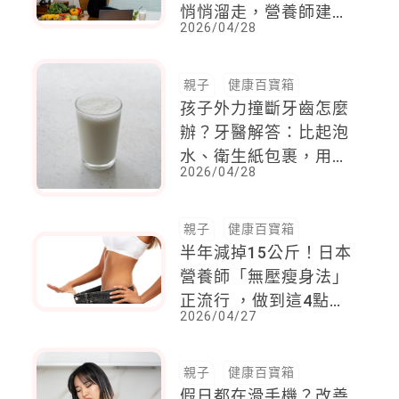
悄悄溜走，營養師建
2026/04/28
議：先從「這兩點」下
手
親子
健康百寶箱
孩子外力撞斷牙齒怎麼
辦？牙醫解答：比起泡
水、衛生紙包裹，用
2026/04/28
「牛奶」更好！
親子
健康百寶箱
半年減掉15公斤！日本
營養師「無壓瘦身法」
正流行 ，做到這4點，
2026/04/27
不靠飢餓或健身房，就
能打造易瘦體質
親子
健康百寶箱
假日都在滑手機？改善