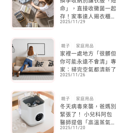
換季收納別讓衣服「短
命」，直接收黴菌一起
存！家事達人揭衣櫃換
2025/11/29
季重點
親子
家庭用品
家裡一處地方「很髒但
你可能永遠不會清」專
家：掃完空氣都清新了
2025/11/26
親子
家庭用品
冬天病毒來襲，爸媽別
緊張了！ 小兒科阿包
醫師提倡「高溫蒸氣消
2025/11/20
毒，擊垮病毒破口」