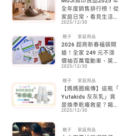
MUJI無印良品2025 年
全年度銷售排行榜！從
家庭日常，看見生活的
2025/12/30
溫度，「這一款」讓全
家都捨不得離開
親子
家庭用品
2026 超商新春福袋開
搶！全家 249 元不漲
價抽百萬電動車、萊爾
2025/12/30
富 100 元抽股票，7-
11外流福袋超驚人！
親子
家庭用品
【媽媽圈瘋傳】這瓶「
Yutakids 灰灰乳」竟
是換季乾癢救星？揭開
2025/12/30
「長效防護」黑科技，
全日穩膚不乾癢！
親子
家庭用品