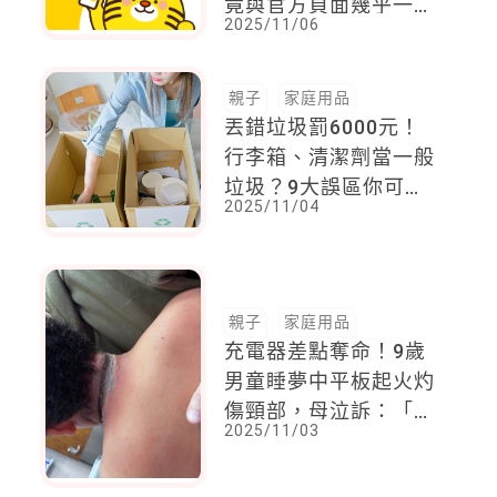
竟與官方頁面幾乎一模
2025/11/06
一樣，苦主一夜損失8
萬元
親子
家庭用品
丟錯垃圾罰6000元！
行李箱、清潔劑當一般
垃圾？9大誤區你可能
2025/11/04
錯很多年
親子
家庭用品
充電器差點奪命！9歲
男童睡夢中平板起火灼
傷頸部，母泣訴：「我
2025/11/03
們差點失去孩子」