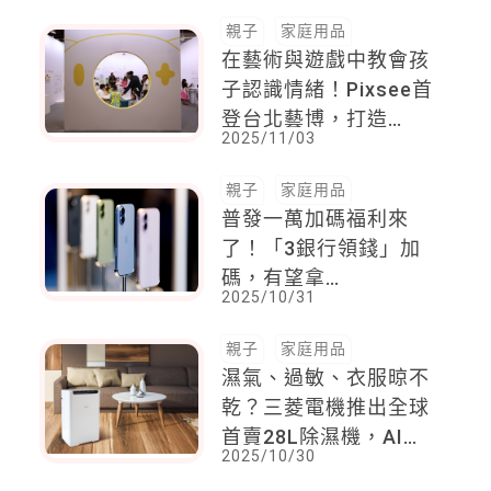
親子
家庭用品
在藝術與遊戲中教會孩
子認識情緒！Pixsee首
登台北藝博，打造
2025/11/03
「SEL探索闖關」專
區，讓孩子在遊戲中啟
親子
家庭用品
發情商與藝術力
普發一萬加碼福利來
了！「3銀行領錢」加
碼，有望拿
2025/10/31
iPhone17、沖繩機
票、萬元現金
親子
家庭用品
濕氣、過敏、衣服晾不
乾？三菱電機推出全球
首賣28L除濕機，AI智
2025/10/30
慧除濕守護媽媽寶寶好