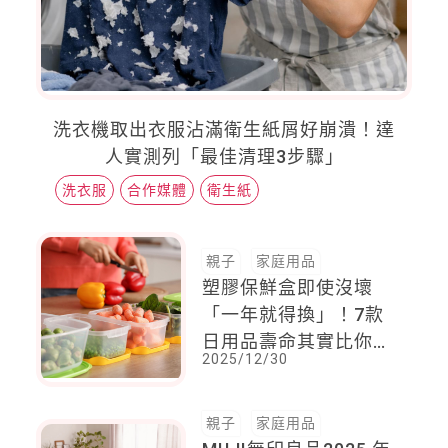
洗衣機取出衣服沾滿衛生紙屑好崩潰！達
人實測列「最佳清理3步驟」
洗衣服
合作媒體
衛生紙
親子
家庭用品
塑膠保鮮盒即使沒壞
「一年就得換」！7款
日用品壽命其實比你想
2025/12/30
得短
親子
家庭用品