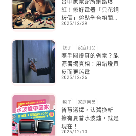
台中家電診所網路爆
紅！修好電器「只花銅
板價」盤點全台相關維
2025/12/29
修服務據點
親子
家庭用品
隨手關燈真的省電？能
源署揭真相：用錯燈具
反而更耗電
2025/12/26
親子
家庭用品
智慧選擇，汰舊換新！
擁有夏普水波爐，就是
現在！
2025/12/10