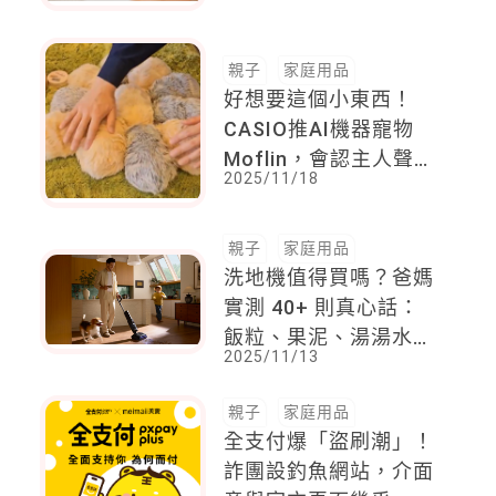
Roborock石頭科技 X
Giaretti 珈樂堤 推最低
親子
家庭用品
46折優惠組合！洗地機
好想要這個小東西！
&洗奶瓶機，從地到口
CASIO推AI機器寵物
極至安全消毒「蒸。安
Moflin，會認主人聲音
心」！
2025/11/18
還能養成400多萬種個
性
親子
家庭用品
洗地機值得買嗎？爸媽
實測 40+ 則真心話：
飯粒、果泥、湯湯水水
2025/11/13
到底清不清得起來？
親子
家庭用品
全支付爆「盜刷潮」！
詐團設釣魚網站，介面