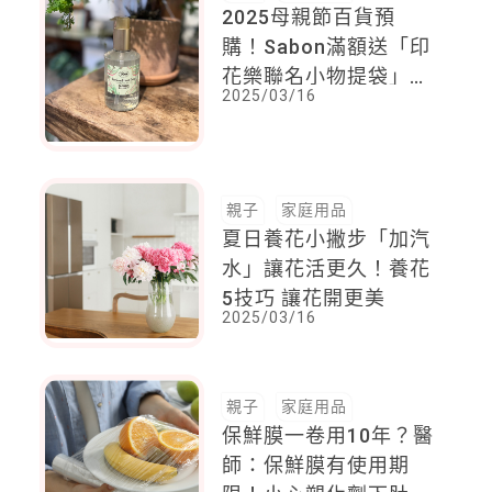
2025母親節百貨預
購！Sabon滿額送「印
花樂聯名小物提袋」，
2025/03/16
Origins祭出愛地球餐
具5件組、保溫瓶，實
用度滿分
親子
家庭用品
夏日養花小撇步「加汽
水」讓花活更久！養花
5技巧 讓花開更美
2025/03/16
親子
家庭用品
保鮮膜一卷用10年？醫
師：保鮮膜有使用期