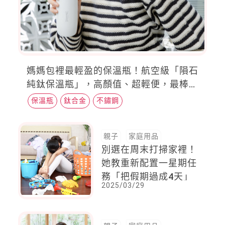
媽媽包裡最輕盈的保溫瓶！航空級「隕石
純鈦保溫瓶」，高顏值、超輕便，最棒的
是裝咖啡、裝牛奶也不怕卡味道
保溫瓶
鈦合金
不鏽鋼
親子
家庭用品
別選在周末打掃家裡！
她教重新配置一星期任
務「把假期過成4天」
2025/03/29