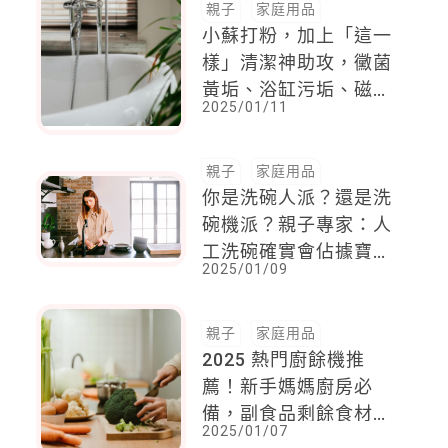
拉蒂、特斯拉！
親子
家庭用品
小蘇打粉，加上「這一
樣」清潔神助攻，黴菌
黃垢、浴缸污垢、磁磚
2025/01/11
髒汙，通通清乾淨
親子
家庭用品
你是洗碗人派？還是洗
碗機派？親子專家：人
工洗碗確實會佔據寶貴
2025/01/09
時間，但卻能一次完成
親子
家庭用品
2025 熱門廚餘機推
薦！新手媽媽廚房必
備，副食品剩餘食材一
2025/01/07
次粉碎！