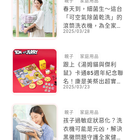
親子
家庭用品
春天到，細菌生～這台
「可空氣除菌乾洗」的
滾筒洗衣機，為全家做
2025/03/28
好潔凈抗菌神防護！
親子
家庭用品
跟上《湯姆貓與傑利
鼠》卡通85週年紀念聯
名！康是美祭出超實用
2025/03/23
生活好物，OWNDAYS
的可愛周邊，每一款都
充滿童年回憶殺
親子
家庭用品
孩子過敏症狀惡化？洗
衣機可能是元凶，解決
黑黴問題守護全家健