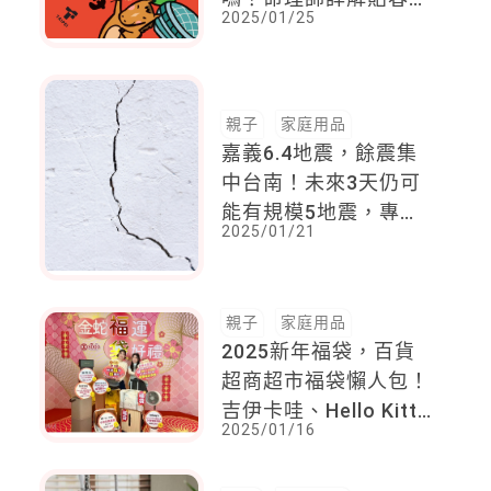
2025/01/25
禁忌，7大民俗地雷別
踩
親子
家庭用品
嘉義6.4地震，餘震集
中台南！未來3天仍可
能有規模5地震，專
2025/01/21
家：半夜地震先護「這
部位」
親子
家庭用品
2025新年福袋，百貨
超商超市福袋懶人包！
吉伊卡哇、Hello Kitty
2025/01/16
讓人選擇困難，還有機
會抽名車保時捷、瑪莎