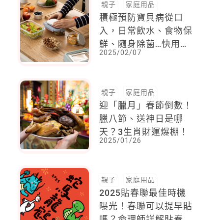
親子
家庭用品
積極預防寶貝病從口
入，日常飲水、食物保
鮮、隨身除菌…快用這
2025/02/07
些產品守護健康！
親子
家庭用品
迎「臘月」春節倒數！
臘八節、送神日是哪
天？3生肖財運爆棚！
2025/01/26
親子
家庭用品
2025貼春聯最佳時機
曝光！春聯可以提早貼
嗎？命理師詳解貼春聯