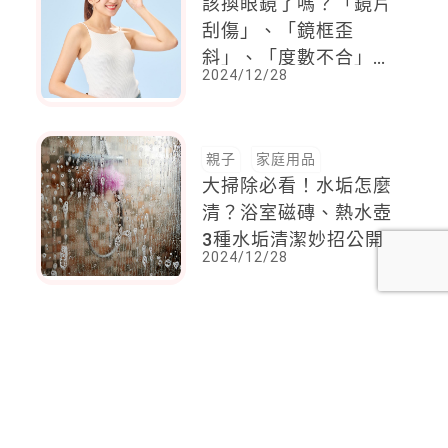
該換眼鏡了嗎？「鏡片
刮傷」、「鏡框歪
斜」、「度數不合」，
2024/12/28
到底哪一個影響視力最
嚴重
親子
家庭用品
大掃除必看！水垢怎麼
清？浴室磁磚、熱水壺
3種水垢清潔妙招公開
2024/12/28
<
1
2
...
11
12
13
14
15
16
17
18
19
>