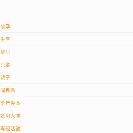
懷孕
生產
嬰兒
兒童
親子
問良醫
影音專區
試用大隊
專題活動