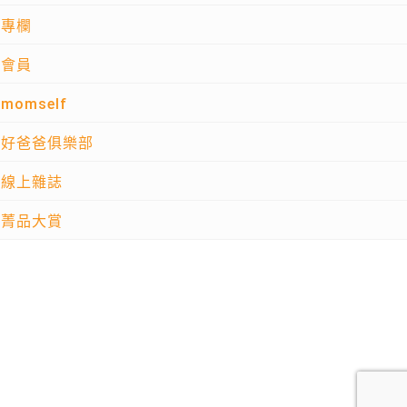
專欄
會員
momself
好爸爸俱樂部
線上雜誌
菁品大賞