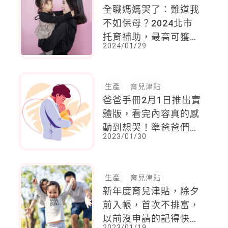
全職媽媽哭了：難道我
不如保母？2024北市
托育補助，最高可獲1
2024/01/29
萬8000元，在家帶孩
的媽媽卻只有5000
元，整整差3.6倍
生產
育兒津貼
爸爸手冊2月1日推出實
體版，看完內容真的感
動到想哭！準爸爸們快
2023/01/30
點入手一本
生產
育兒津貼
新年度育兒津貼，除夕
前入帳，首次不排富，
以前沒申請的記得快申
2023/01/19