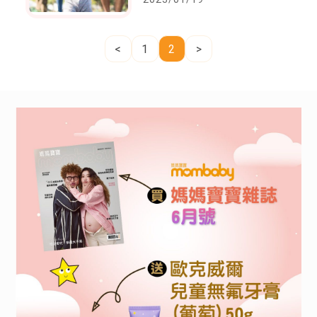
請
<
1
2
>