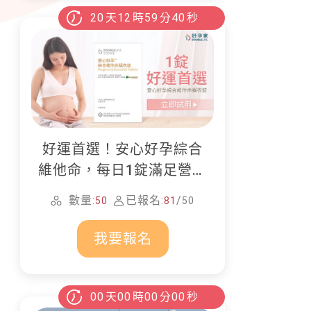
20
天
12
時
59
分
38
秒
好運首選！安心好孕綜合
維他命，每日1錠滿足營養
所需
數量:
已報名:
/
50
81
50
我要報名
00
天
00
時
00
分
00
秒