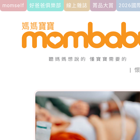
momself
好爸爸俱樂部
線上雜誌
菁品大賞
2026
|