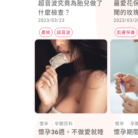
超音波究竟為胎兒做了
最愛花
什麼檢查？
聞的玫瑰
2023/03/23
2023/03/2
香，讓
福滿滿
產檢
超音波
肌膚保養
高層次超音波
護手霜
懷孕
孕期百科
懷孕
孕
懷孕36週，不做愛就睡
懷孕期間