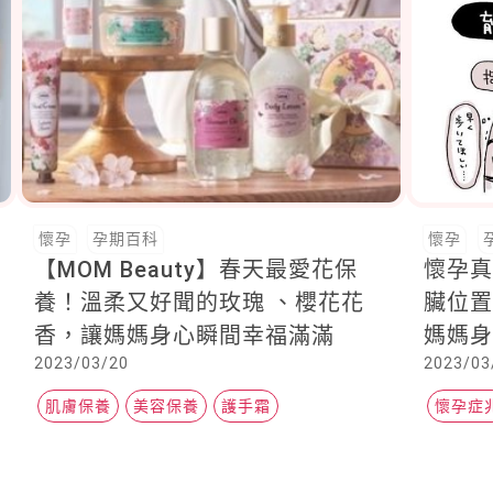
懷孕
孕期百科
懷孕
【MOM Beauty】春天最愛花保
懷孕
養！溫柔又好聞的玫瑰 、櫻花花
臟位
香，讓媽媽身心瞬間幸福滿滿
媽媽
2023/03/20
2023/03
肌膚保養
美容保養
護手霜
懷孕症