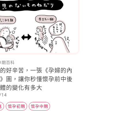
孕期百科
真的好辛苦，一張《孕婦的內
置》圖，讓你秒懂懷孕前中後
身體的變化有多大
/14
兆
懷孕初期
懷孕中期