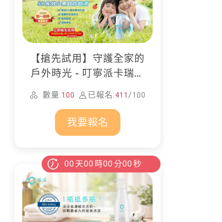
【搶先試用】守護全家的
戶外時光 - 叮寧派卡瑞丁
防蚊液
數量:
已報名:
/
100
411
100
我要報名
00
天
00
時
00
分
00
秒