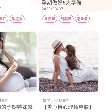
孕期做好5大準備
8
2023/03/07
染症
陰道炎
自然產
剖腹產
吃全餐
期百科
懷孕
孕期百科
知的孕期特殊感
【曾心怡心理師專欄】