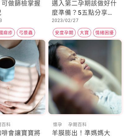
，可做篩檢掌握
邁入第二孕期該做好什
況
麼準備？5五點分享，
3
2023/02/27
讓妳身心都安定
國麻疹
弓漿蟲
安度孕期
大寶
情緒困擾
期百科
懷孕
孕期百科
咖啡會讓寶寶將
羊膜膨出！準媽媽大