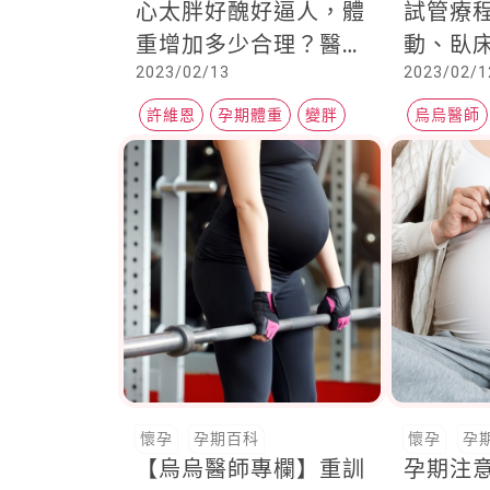
心太胖好醜好逼人，體
試管療
重增加多少合理？醫師
動、臥
2023/02/13
2023/02/1
教你用BMI去算
許維恩
孕期體重
變胖
烏烏醫師
懷孕
孕期百科
懷孕
孕
【烏烏醫師專欄】重訓
孕期注意