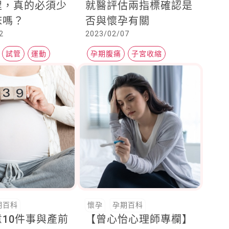
程，真的必須少
就醫評估兩指標確認是
床嗎？
否與懷孕有關
2
2023/02/07
試管
運動
孕期腹痛
子宮收縮
孕期泌尿道感染
期百科
懷孕
孕期百科
10件事與產前
【曾心怡心理師專欄】