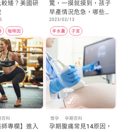
比較矮？美國研
驚，一摸就摸到，孩子
說
早產情況危急，哪些人
5
2023/02/13
要特別小心？
啡
咖啡因
羊水囊
子宮
期百科
懷孕
孕期百科
醫師專欄】進入
孕期腹痛常見14原因，