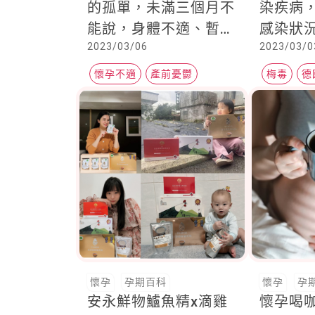
的孤單，未滿三個月不
染疾病
能說，身體不適、暫離
感染狀
2023/03/06
2023/03/0
朋友圈，擔心寶寶與未
來，好累好悶
懷孕不適
產前憂鬱
梅毒
德
孤獨感
懷孕
孕期百科
懷孕
孕
安永鮮物鱸魚精ⅹ滴雞
懷孕喝