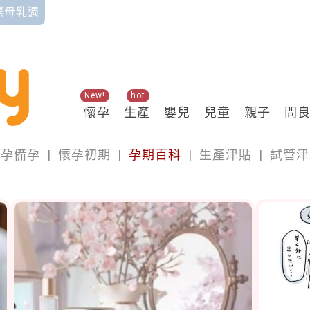
國際母乳週
New!
hot
懷孕
生產
嬰兒
兒童
親子
問
懷孕
懷孕備孕
|
懷孕初期
|
孕期百科
|
生產津貼
|
試管津