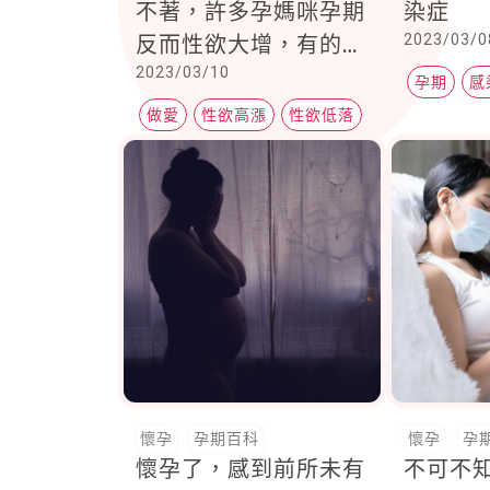
不著，許多孕媽咪孕期
染症
2023/03/0
反而性欲大增，有的人
2023/03/10
剛好相反，這是為什
孕期
感
麼？
做愛
性欲高漲
性欲低落
懷孕
孕期百科
懷孕
孕
懷孕了，感到前所未有
不可不