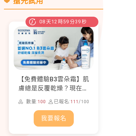
搶先試用
08
天
12
時
59
分
37
秒
【免費體驗B3雲朵霜】肌
膚總是反覆乾燥？現在就
加入貝膚黛瑪修護體驗計
數量:
已報名:
/
100
111
100
畫！
我要報名