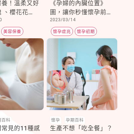
保養！溫柔又好
《孕婦的內臟位置》
 、櫻花花
圖，讓你秒懂懷孕前中
0
2023/03/14
媽媽身心瞬間幸
後媽媽身體的變化有多
大
美容保養
懷孕症兆
懷孕初期
懷孕中期
期百科
懷孕
孕期百科
常見的11種感
生產不想「吃全餐」？