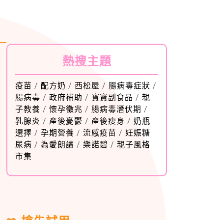
熱搜主題
疫苗
/
配方奶
/
西松屋
/
腸病毒症狀
/
腸病毒
/
政府補助
/
寶寶副食品
/
親
子教養
/
懷孕徵兆
/
腸病毒潛伏期
/
乳腺炎
/
產後憂鬱
/
產後瘦身
/
奶瓶
選擇
/
孕期營養
/
流感疫苗
/
妊娠糖
尿病
/
為愛朗讀
/
樂諾碧
/
親子風格
市集