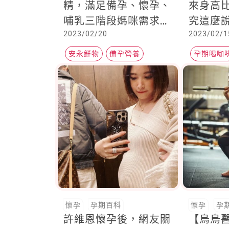
精，滿足備孕、懷孕、
來身高
哺乳三階段媽咪需求，
究這麼
2023/02/20
2023/02/1
給媽媽滿滿體力！
安永鮮物
備孕營養
孕期喝咖
孕期營養
寶寶身高
懷孕
孕期百科
懷孕
孕
許維恩懷孕後，網友關
【烏烏