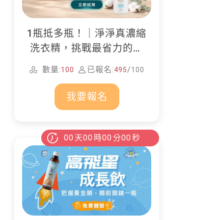
1瓶抵多瓶！｜淨淨真濃縮
洗衣精，挑戰最省力的居
家清潔
數量:
已報名:
/
100
495
100
我要報名
00
天
00
時
00
分
00
秒