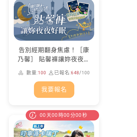
告別經期翻身焦慮！［康
乃馨］ 貼馨褲讓妳夜夜好
眠
數量:
已報名:
/
100
648
100
我要報名
00
天
00
時
00
分
00
秒