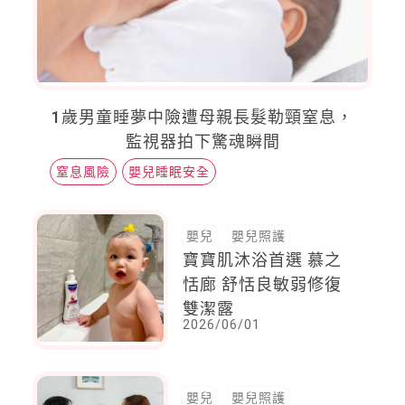
1歲男童睡夢中險遭母親長髮勒頸窒息，
監視器拍下驚魂瞬間
窒息風險
嬰兒睡眠安全
嬰兒
嬰兒照護
寶寶肌沐浴首選 慕之
恬廊 舒恬良敏弱修復
雙潔露
2026/06/01
嬰兒
嬰兒照護