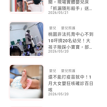
關，現場實體嬰兒床
「抓漏隱形殺手」送繪
2026/05/21
本、抽汽座！專家示
範、數據大公開
嬰兒
嬰兒照護
桃園非法托育中心不到
10坪擠20名幼兒！大
孩子險踩小寶寶，部分
2026/05/20
家長反嗆稽查人員：這
裡收費便宜
嬰兒
嬰兒照護
還不能打疫苗就中！1
月大女嬰狂咳確診百日
咳
2026/05/20