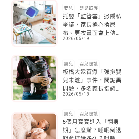
嬰兒
嬰兒照護
托嬰「監管雲」掀隱私
爭議，家長擔心換尿
布、更衣畫面會上傳。
2026/05/19
衛福部這樣回應
嬰兒
嬰兒照護
板橋大遠百爆「強抱嬰
兒未遂」事件，問詭異
問題，多名家長指認同
2026/05/18
一少年
嬰兒
嬰兒照護
5個月寶寶進入「翻身
期」怎麼辦？睡眠倒退
期會持續多久？哄睡戰