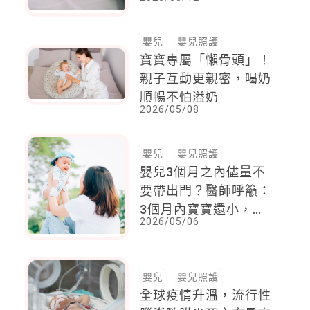
日可待
嬰兒
嬰兒照護
寶寶專屬「懶骨頭」！
親子互動更親密，喝奶
順暢不怕溢奶
2026/05/08
嬰兒
嬰兒照護
嬰兒3個月之內儘量不
要帶出門？醫師呼籲：
3個月內寶寶還小，出
2026/05/06
門不能輕忽的3件事
嬰兒
嬰兒照護
全球疫情升溫，流行性