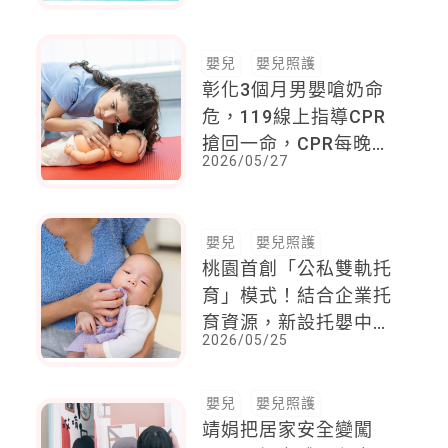
常見錯誤照護方式
嬰兒
嬰兒照護
彰化3個月男嬰嗆奶命
危，119線上指導CPR
搶回一命，CPR每晚1
2026/05/27
分鐘，存活率就下降
嬰兒
嬰兒照護
桃園首創「公私雙軌托
育」模式！結合企業托
育資源，新設托嬰中心
2026/05/25
最高補助330萬元
嬰兒
嬰兒照護
靖娟把居家安全變闖