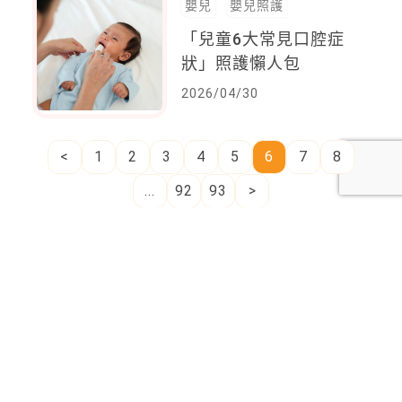
嬰兒
嬰兒照護
「兒童6大常見口腔症
狀」照護懶人包
2026/04/30
<
1
2
3
4
5
6
7
8
...
92
93
>