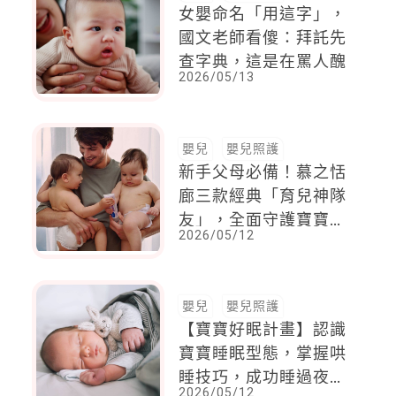
女嬰命名「用這字」，
國文老師看傻：拜託先
查字典，這是在罵人醜
2026/05/13
嬰兒
嬰兒照護
新手父母必備！慕之恬
廊三款經典「育兒神隊
友」，全面守護寶寶稚
2026/05/12
嫩肌的實測全紀錄
嬰兒
嬰兒照護
【寶寶好眠計畫】認識
寶寶睡眠型態，掌握哄
睡技巧，成功睡過夜指
2026/05/12