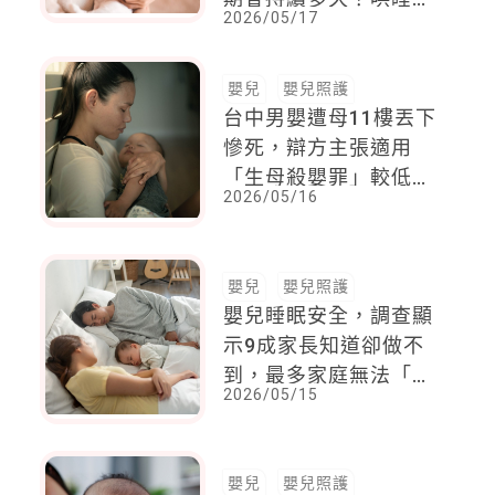
2026/05/17
術一次看
嬰兒
嬰兒照護
台中男嬰遭母11樓丟下
慘死，辯方主張適用
「生母殺嬰罪」較低刑
2026/05/16
度，因母親孤立狀態下
懷孕，身心失衡
嬰兒
嬰兒照護
嬰兒睡眠安全，調查顯
示9成家長知道卻做不
到，最多家庭無法「不
2026/05/15
同床睡」
嬰兒
嬰兒照護