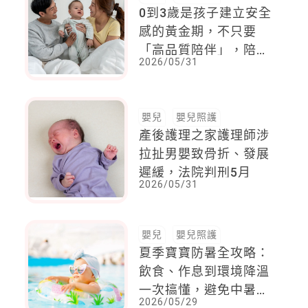
0到3歲是孩子建立安全
感的黃金期，不只要
「高品質陪伴」，陪伴
2026/05/31
時間多寡非常重要
嬰兒
嬰兒照護
產後護理之家護理師涉
拉扯男嬰致骨折、發展
遲緩，法院判刑5月
2026/05/31
嬰兒
嬰兒照護
夏季寶寶防暑全攻略：
飲食、作息到環境降溫
一次搞懂，避免中暑與
2026/05/29