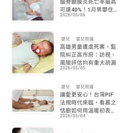
腦脊髓膜炎死亡率最高
可達40%！1月男嬰住
2026/05/06
進加護病房
嬰兒
嬰兒照護
高雄男童遭虐死案，監
院糾正高市府：訪視、
風險評估均有重大疏漏
2026/05/05
嬰兒
嬰兒照護
讓愛更安心！台灣PIF
法規時代來臨，看慕之
恬廊如何用溫暖初衷守
2026/05/04
護寶寶的每一寸嬌嫩肌