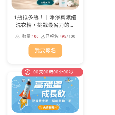
1瓶抵多瓶！｜淨淨真濃縮
洗衣精，挑戰最省力的居
家清潔
數量:
已報名:
/
100
495
100
我要報名
00
天
00
時
00
分
00
秒