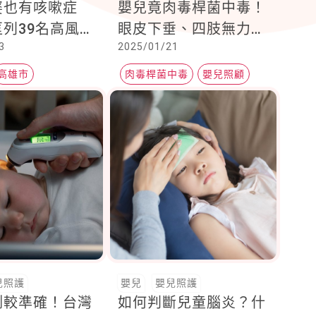
婆也有咳嗽症
嬰兒竟肉毒桿菌中毒！
列39名高風險
眼皮下垂、四肢無力，
3
2025/01/21
。有這些症狀需
目前仍於小兒加護病房
這4類人建議接
治療
高雄市
肉毒桿菌中毒
嬰兒照顧
苗
食品安全
兒照護
嬰兒
嬰兒照護
測較準確！台灣
如何判斷兒童腦炎？什