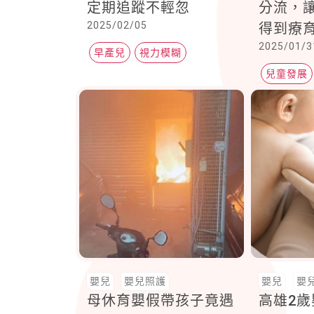
定期追蹤不輕忽
分流，
2025/02/05
得到療
2025/01/3
果落在
早產兒
視力模糊
更需要
兒童發展
嬰幼兒視力
導
心智發展
嬰兒
嬰兒照護
嬰兒
嬰
母休育嬰假帶孩子竟遇
高雄2