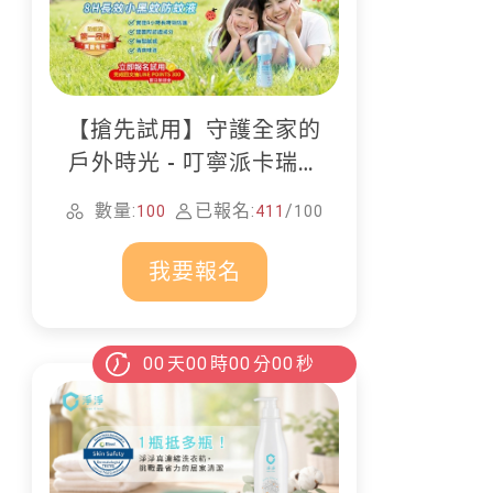
【搶先試用】守護全家的
戶外時光 - 叮寧派卡瑞丁
防蚊液
數量:
已報名:
/
100
411
100
我要報名
00
天
00
時
00
分
00
秒