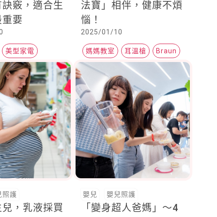
有訣竅，適合生
法寶」相伴，健康不煩
最重要
惱！
0
2025/01/10
美型家電
媽媽教室
耳溫槍
Braun
兒照護
嬰兒
嬰兒照護
生兒，乳液採買
「變身超人爸媽」～4