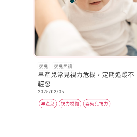
嬰兒
嬰兒照護
早產兒常見視力危機，定期追蹤不
輕忽
2025/02/05
早產兒
視力模糊
嬰幼兒視力