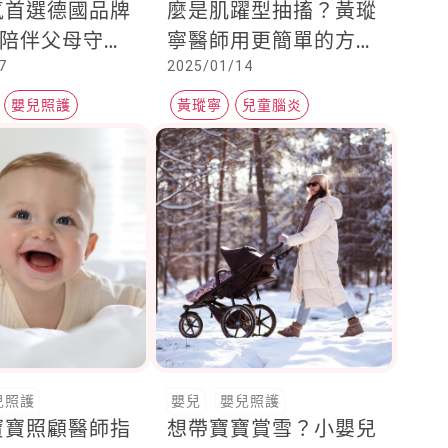
氣首選德國品牌
麼是肌躍型抽搐？黃瑽
n，陪伴父母守護
寧醫師用更簡單的方式
7
2025/01/14
的溫度
解釋給你聽
嬰兒照護
黃瑽寧
兒童腦炎
嬰兒照顧
兒照護
嬰兒
嬰兒照護
寶寶照顧醫師指
想帶寶寶賞雪？小嬰兒