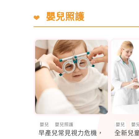
嬰兒照護
嬰兒
嬰兒照護
嬰兒
嬰
早產兒常見視力危機，
全新兒