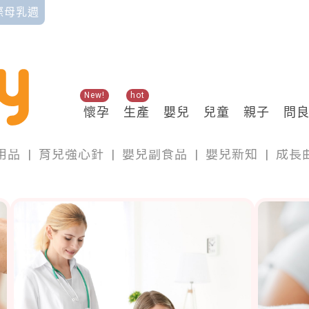
國際母乳週
New!
hot
懷孕
生產
嬰兒
兒童
親子
問
嬰兒
用品
|
育兒強心針
|
嬰兒副食品
|
嬰兒新知
|
成長