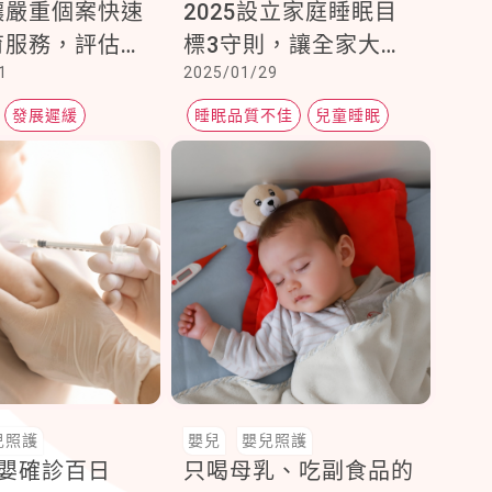
讓嚴重個案快速
2025設立家庭睡眠目
育服務，評估結
標3守則，讓全家大小
1
2025/01/29
「淺灰區」者，
一夜好眠到天亮
父母用心陪伴引
發展遲緩
睡眠品質不佳
兒童睡眠
嬰幼兒睡眠訓練
兒照護
嬰兒
嬰兒照護
歲嬰確診百日
只喝母乳、吃副食品的