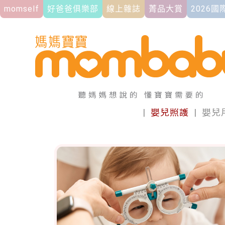
momself
好爸爸俱樂部
線上雜誌
菁品大賞
2026
|
嬰兒照護
|
嬰兒