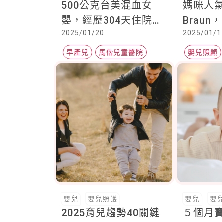
500公克台美混血女
媽咪人
嬰，經歷304天住院，
Brau
2025/01/20
2025/01/1
將搭乘醫療專機返回美
愛孩子
國
早產兒
馬偕兒童醫院
嬰兒照顧
早產傾向
耳溫槍
嬰兒
嬰兒照護
嬰兒
嬰
2025育兒趨勢40關鍵
５個月