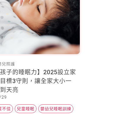
嬰兒照護
孩子的睡眠力】2025設立家
目標3守則，讓全家大小一
眠到天亮
/29
質不佳
兒童睡眠
嬰幼兒睡眠訓練