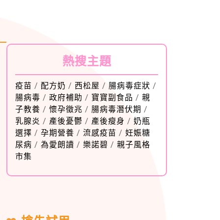
熱搜主題
疫苗
/
配方奶
/
西松屋
/
腸病毒症狀
/
腸病毒
/
政府補助
/
寶寶副食品
/
親
子教養
/
懷孕徵兆
/
腸病毒潛伏期
/
乳腺炎
/
產後憂鬱
/
產後瘦身
/
奶瓶
選擇
/
孕期營養
/
流感疫苗
/
妊娠糖
尿病
/
為愛朗讀
/
樂諾碧
/
親子風格
市集