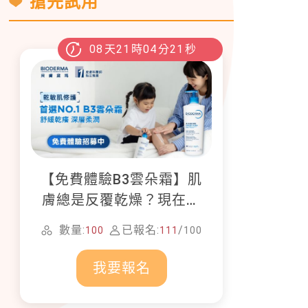
搶先試用
08
天
21
時
04
分
19
秒
【免費體驗B3雲朵霜】肌
膚總是反覆乾燥？現在就
加入貝膚黛瑪修護體驗計
數量:
已報名:
/
100
111
100
畫！
我要報名