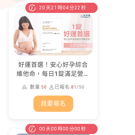
20
天
21
時
04
分
20
秒
好運首選！安心好孕綜合
維他命，每日1錠滿足營養
所需
數量:
已報名:
/
50
81
50
我要報名
00
天
00
時
00
分
00
秒