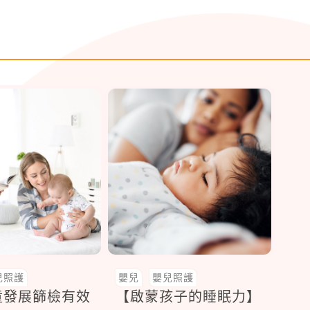
兒照護
嬰兒
嬰兒照護
童發展篩檢有效
【啟蒙孩子的睡眠力】