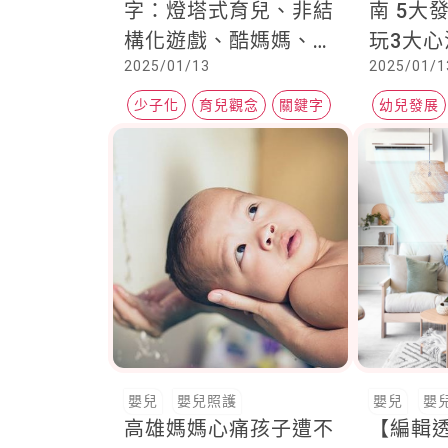
字：燈塔式育兒、非結
南 5大
構化遊戲、酷媽媽、不
玩3大
2025/01/13
2025/01/1
溫柔教養、低敏空
間……正流行！
少子化
育兒觀念
關鍵字
幼兒發展
嬰兒
嬰兒照護
嬰兒
嬰
高雄媽媽心痛孩子遭不
【編輯