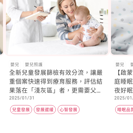
嬰兒
嬰兒照護
嬰兒
全新兒童發展篩檢有效分流，讓嚴
【啟蒙
重個案快速得到療育服務，評估結
庭睡眠
果落在「淺灰區」者，更需要父母
夜好
2025/01/31
2025/01
用心陪伴引導
兒童發展
發展遲緩
心智發展
睡眠品