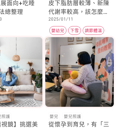
發展面向+吃睡
皮下脂肪層較薄、新陳
心法總整理
代謝率較高，該怎麼注
3
2025/01/11
意雪地保暖？
嬰幼兒
下雪
調節體溫
兒照護
嬰兒
嬰兒照護
透視鏡】挑選美
從懷孕到育兒，有「三