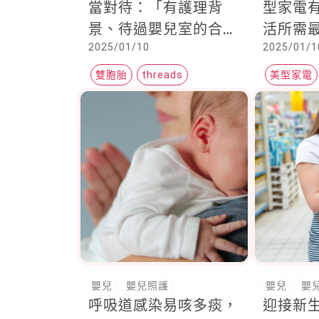
當對待：「有護理背
型家電
景、待過嬰兒室的合格
活所需
2025/01/10
2025/01/1
保母，怎麼會虐兒？」
雙胞胎
threads
美型家電
保母選擇
嬰兒
嬰兒照護
嬰兒
嬰
呼吸道感染易咳多痰，
迎接新