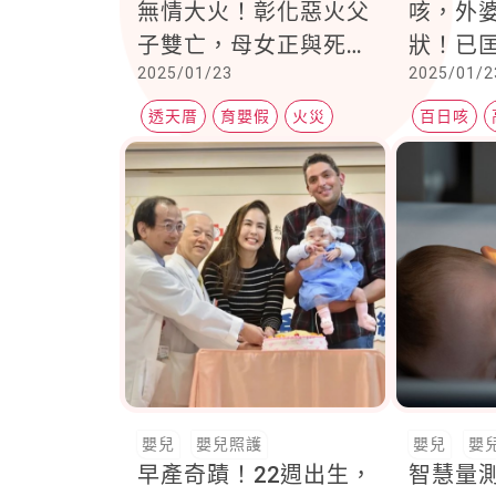
無情大火！彰化惡火父
咳，外
子雙亡，母女正與死神
狀！已匡
2025/01/23
2025/01/2
搏鬥，2死2昏迷讓家人
接觸者
悲痛欲絕
警覺，
透天厝
育嬰假
火災
百日咳
種疫苗
百日咳疫
嬰兒
嬰兒照護
嬰兒
嬰
早產奇蹟！22週出生，
智慧量