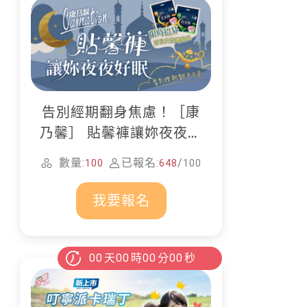
告別經期翻身焦慮！［康
乃馨］ 貼馨褲讓妳夜夜好
眠
數量:
已報名:
/
100
648
100
我要報名
00
天
00
時
00
分
00
秒