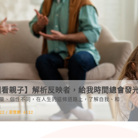
圖看親子】解析反映者，給我時間總會發
量、個性不同，在人生的這條道路上，了解自我、和...
E
22 /
瀏覽數:
6122