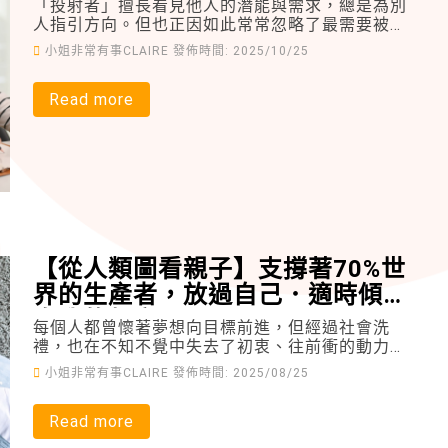
「投射者」擅長看見他人的潛能與需求，總是為別
人指引方向。但也正因如此常常忽略了最需要被照
亮的，其實是自己。而身為爸爸媽媽面對身為投射
小姐非常有事CLAIRE
發佈時間: 2025/10/25
者的自己和孩子，又該如何自處、育兒呢？
Read more
【從人類圖看親子】支撐著70%世
界的生產者，放過自己．適時傾聽
自我的聲音
每個人都曾懷著夢想向目標前進，但經過社會洗
禮，也在不知不覺中失去了初衷、往前衝的動力，
此時，透過認識自我更能重新找回自己的人生意
小姐非常有事CLAIRE
發佈時間: 2025/08/25
義！
Read more