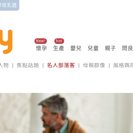
國際母乳週
New!
hot
專欄
懷孕
生產
嬰兒
兒童
親子
問
人物
|
焦點話題
|
名人部落客
|
母親群像
|
風格媽