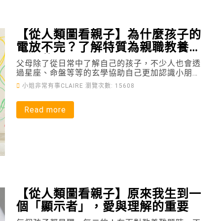
【從人類圖看親子】為什麼孩子的
電放不完？了解特質為親職教養錦
上添花
父母除了從日常中了解自己的孩子，不少人也會透
過星座、命盤等等的玄學協助自己更加認識小朋
友，以打造良好的親子關係，為教養增添助力。
小姐非常有事CLAIRE
瀏覽次數: 15608
Read more
【從人類圖看親子】原來我生到一
個「顯示者」，愛與理解的重要