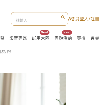
會員登入/註冊
New!
New!
良醫
影音專區
試用大隊
專題活動
專欄
會員
咪選物
|