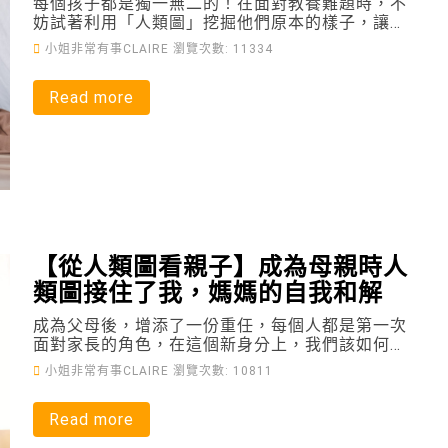
每個孩子都是獨一無二的！在面對教養難題時，不
妨試著利用「人類圖」挖掘他們原本的樣子，讓親
子關係更上一層樓！
小姐非常有事CLAIRE
瀏覽次數: 11334
Read more
【從人類圖看親子】成為母親時人
類圖接住了我，媽媽的自我和解
成為父母後，增添了一份重任，每個人都是第一次
面對家長的角色，在這個新身分上，我們該如何自
我和解，重新找回自己的人生方向？
小姐非常有事CLAIRE
瀏覽次數: 10811
Read more