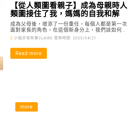
【從人類圖看親子】成為母親時人
類圖接住了我，媽媽的自我和解
成為父母後，增添了一份重任，每個人都是第一次
面對家長的角色，在這個新身分上，我們該如何自
我和解，重新找回自己的人生方向？
小姐非常有事CLAIRE
發佈時間: 2025/04/21
Read more
more