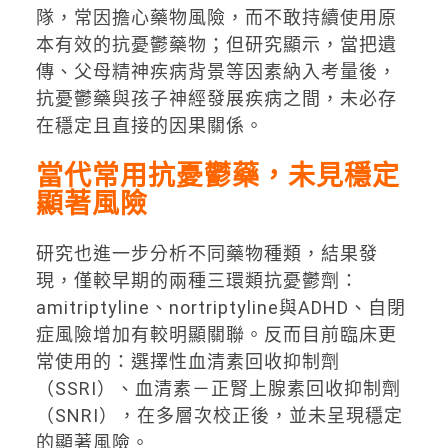
隊，常因擔心藥物風險，而不敢持續使用原
本有效的抗憂鬱藥物；但研究顯示，當把遺
傳、父母精神疾病背景等因素納入考量後，
抗憂鬱藥與孩子神經發展疾病之間，未必存
在穩定且直接的因果關係。
當代常用抗憂鬱藥，未見穩定
顯著風險
研究也進一步分析不同藥物種類，結果發
現，僅較早期的兩種三環類抗憂鬱劑：
amitriptyline、nortriptyline與ADHD、自閉
症風險增加有較明顯關聯。反而目前臨床更
常使用的：選擇性血清素回收抑制劑
（SSRI）、血清素－正腎上腺素回收抑制劑
（SNRI），在多層次校正後，並未呈現穩定
的顯著風險。