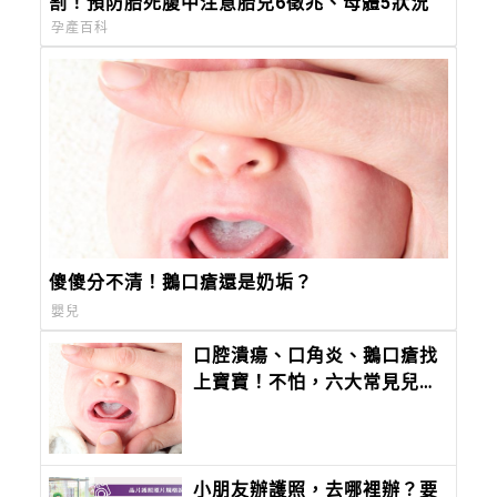
割！預防胎死腹中注意胎兒6徵兆、母體5狀況
孕產百科
傻傻分不清！鵝口瘡還是奶垢？
嬰兒
口腔潰瘍、口角炎、鵝口瘡找
上寶寶！不怕，六大常見兒童
口腔症狀一次看懂，教你如何
治療及照護！
小朋友辦護照，去哪裡辦？要