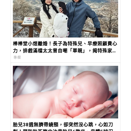
棒棒堂小煜離婚！長子為特殊兒、早療照顧費心
力，排戲滿檔太太曾自嘲「單親」，揭特殊家庭
兩難
專欄
胎兒38週無臍帶繞頸，卻突然沒心跳，心如刀