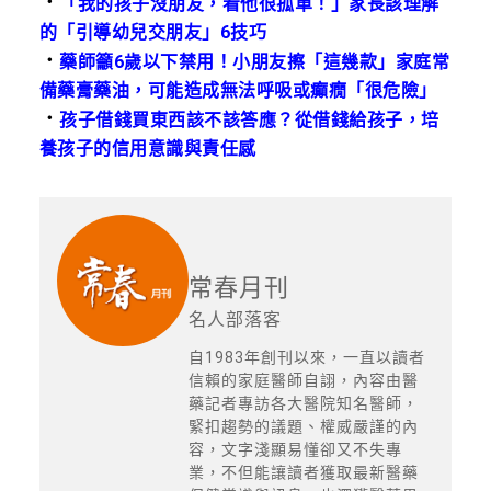
．
「我的孩子沒朋友，看他很孤單！」家長該理解
的「引導幼兒交朋友」6技巧
．
藥師籲6歲以下禁用！小朋友擦「這幾款」家庭常
備藥膏藥油，可能造成無法呼吸或癲癇「很危險」
．
孩子借錢買東西該不該答應？從借錢給孩子，培
養孩子的信用意識與責任感
常春月刊
名人部落客
自1983年創刊以來，一直以讀者
信賴的家庭醫師自詡，內容由醫
藥記者專訪各大醫院知名醫師，
緊扣趨勢的議題、權威嚴謹的內
容，文字淺顯易懂卻又不失專
業，不但能讓讀者獲取最新醫藥