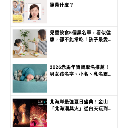
攜帶什麼？
兒童飲食5個黑名單，看似健
康，卻不能常吃！孩子最愛的
草莓牛奶，阿嬤大骨湯都上
榜！加碼6大性早熟食物一定
要筆記
2026赤馬年寶寶取名推薦！
男女孩名字、小名、乳名靈感
大全，切記不要「這六個」部
首
北海岸最強夏日盛典！金山
「北海潮與火」從白天玩到夜
晚親子必玩攻略