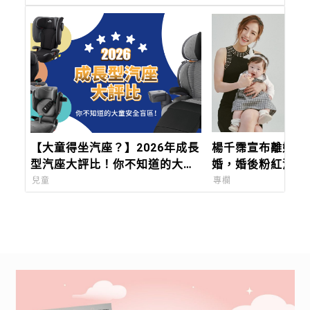
【大童得坐汽座？】2026年成長
楊千霈宣布離婚！
型汽座大評比！你不知道的大童
婚，婚後粉紅泡泡
安全盲區！
公：「不會有人天
兒童
專欄
只是偶像劇，我們
活。」