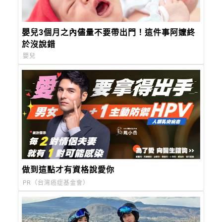
嬰兒3個月之內儘量不要帶出門！這件事阿嬤終
於沒說錯
嬰兒
做到這點才有資格說愛你
PR（台灣癌症基金會）