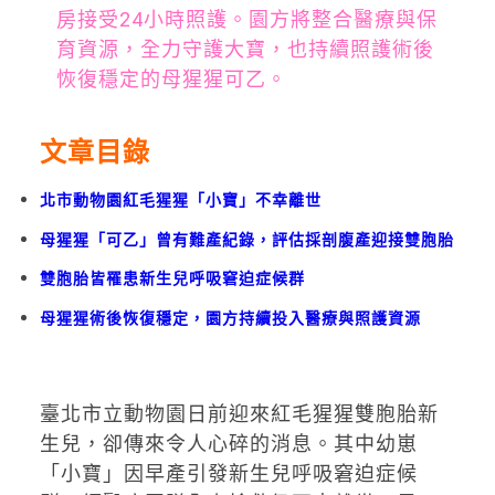
房接受24小時照護。園方將整合醫療與保
育資源，全力守護大寶，也持續照護術後
恢復穩定的母猩猩可乙。
文章目錄
北市動物園紅毛猩猩「小寶」不幸離世
母猩猩「可乙」曾有難產紀錄，評估採剖腹產迎接雙胞胎
雙胞胎皆罹患新生兒呼吸窘迫症候群
母猩猩術後恢復穩定，園方持續投入醫療與照護資源
臺北市立動物園日前迎來紅毛猩猩雙胞胎新
生兒，卻傳來令人心碎的消息。其中幼崽
「小寶」因早產引發新生兒呼吸窘迫症候