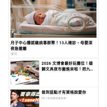
月子中心爆諾羅病毒群聚！13人確診，母嬰深
夜急撤離
嬰兒
2026 文博會最好玩攤位！雄
獅文具夜市搬進來啦！把九層
塔、香菜、麻油變成香味筆 ，
12 種台味香氣寫進筆尖
做到這點才有資格說愛你
PR（台灣癌症基金會）