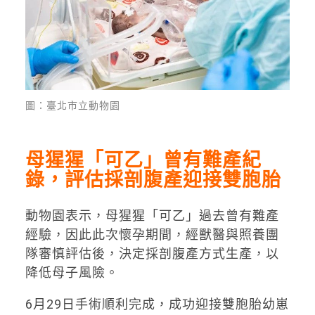
圖：臺北市立動物園
母猩猩「可乙」曾有難產紀
錄，評估採剖腹產迎接雙胞胎
動物園表示，母猩猩「可乙」過去曾有難產
經驗，因此此次懷孕期間，經獸醫與照養團
隊審慎評估後，決定採剖腹產方式生產，以
降低母子風險。
6月29日手術順利完成，成功迎接雙胞胎幼崽