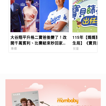
大谷翔平升格二寶爸後變了！改
115年【媽媽寶寶
開千萬賓利、比賽結束秒回家陪
生局】《寶貝篩檢
孩子，好爸爸模式全開
活動
專欄
兒童