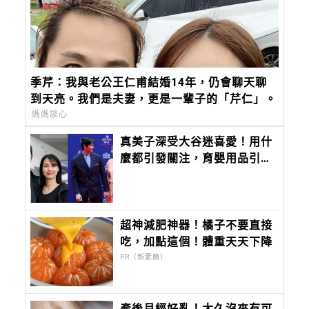
季芹：我與老公王仁甫結婚14年，仍會聊天聊
到天亮。我們是夫妻，更是一輩子的「芹仁」。
媽媽談心
真美子深受大谷迷喜愛！用什
麼都引發關注，育嬰用品引發
討論
超神減肥神器！橘子不要直接
吃，加點這個！體重天天下降
PR（新素簡）
產後月經好亂！太久沒來有可