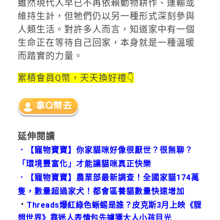
雖然現代人早已不再依賴動物耕作、運輸或
維持生計，但牠們仍以另一種形式深刻參與
人類生活。對許多人而言，知道家中有一個
生命正在等待自己回家，本身就是一種溫暖
而踏實的力量。
累積會員Q幣，天天換好禮👇
延伸閱讀
．
【寵物寶寶】你家貓咪好像很厭世？很無聊？
「環境豐富化」才能讓貓咪真正快樂
．
【寵物寶寶】農業部最新調查！全國家貓174萬
隻，數量超過家犬！都會區養貓數量快速增加
．
Threads爆紅綠色蜥蜴是誰？皮克斯3月上映《貍
想世界》靠迷人表情包先擄獲大人小孩目光