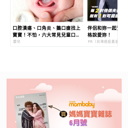
口腔潰瘍、口角炎、鵝口瘡找上
伴侶和妳一起預防
寶寶！不怕，六大常見兒童口腔
格說愛妳！
症狀一次看懂，教你如何治療及
嬰兒
PR（台灣癌症基金會）
照護！