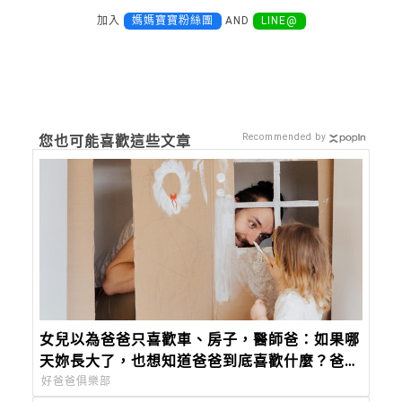
加入
媽媽寶寶粉絲團
AND
LINE@
Recommended by
您也可能喜歡這些文章
女兒以為爸爸只喜歡車、房子，醫師爸：如果哪
天妳長大了，也想知道爸爸到底喜歡什麼？爸爸
的答案會是：「妳。」
好爸爸俱樂部