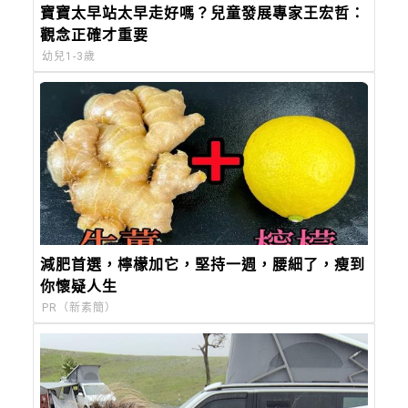
寶寶太早站太早走好嗎？兒童發展專家王宏哲：
觀念正確才重要
幼兒1-3歲
減肥首選，檸檬加它，堅持一週，腰細了，瘦到
你懷疑人生
PR（新素簡）