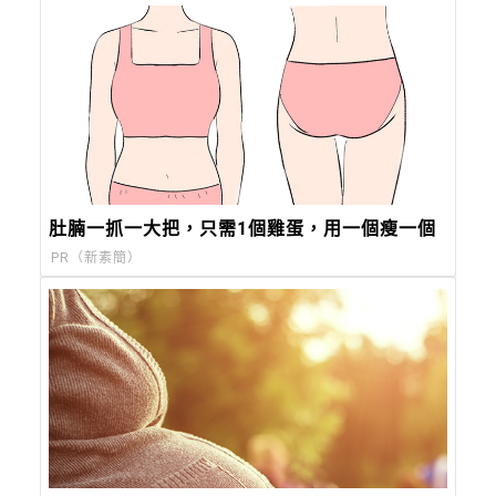
肚腩一抓一大把，只需1個雞蛋，用一個瘦一個
PR（新素簡）