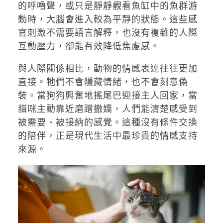
的呼嚕聲，或只是靜靜觀看魚缸中的魚群游
動時，大腦會進入較為平靜的狀態。這些感
官刺激不需要語言解釋，也沒有複雜的人際
互動壓力，卻能有效降低焦慮感。
與人際關係相比，動物的情感表達往往更加
直接。牠們不會隱藏情緒，也不會刻意偽
裝。當狗狗興奮地搖尾巴迎接主人回家，當
貓咪主動靠近磨蹭撒嬌，人們能清楚感受到
被需要、被接納的感覺。這種沒有條件交換
的陪伴，正是現代生活中最珍貴的情感支持
來源。