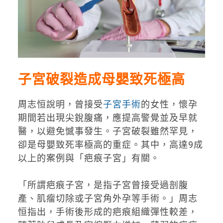
子宮破裂造成母嬰致死極高
周志恒說明，曾接受
子宮手術
的女性，懷孕
期間若出現尖銳腹痛，應提高警覺並及早就
醫，以避免憾事發生。子宮破裂雖然罕見，
卻是母嬰致死率極高的重症。其中，高達9成
以上的案例與「疤痕子宮」有關。
「所謂疤痕子宮，是指子宮曾接受過剖腹
產、肌瘤切除或子宮角外孕等手術。」周志
恒指出，手術後形成的疤痕組織彈性較差，