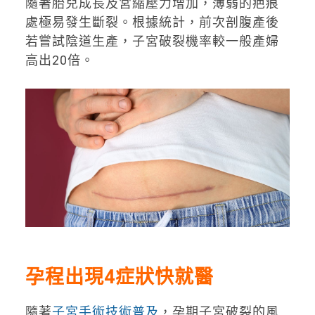
隨著胎兒成長及宮縮壓力增加，薄弱的疤痕
處極易發生斷裂。根據統計，前次剖腹產後
若嘗試陰道生產，子宮破裂機率較一般產婦
高出20倍。
孕程出現4症狀快就醫
隨著
子宮手術技術普及
，孕期子宮破裂的風