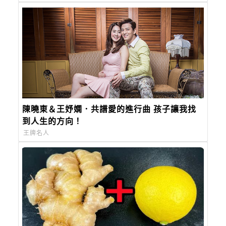
陳曉東＆王妤嫻．共譜愛的進行曲 孩子讓我找
到人生的方向！
王牌名人