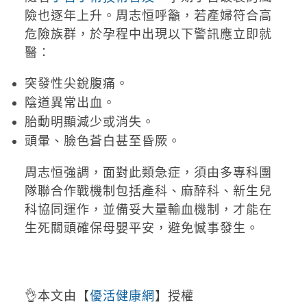
險也逐年上升。周志恒呼籲，若產婦符合高
危險族群，於孕程中出現以下警訊應立即就
醫：
突發性尖銳腹痛。
陰道異常出血。
胎動明顯減少或消失。
頭暈、臉色蒼白甚至昏厥。
周志恒強調，面對此類急症，須由多專科團
隊聯合作戰機制包括產科、麻醉科、新生兒
科協同運作，並備妥大量輸血機制，才能在
生死關頭確保母嬰平安，避免憾事發生。
👌本文由【
優活健康網
】授權