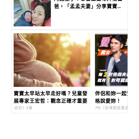
爸，「孟孟夫妻」分享寶寶性
別，演藝圈準爸媽來報到啦～
寶寶太早站太早走好嗎？兒童發
伴侶和妳一起預防
展專家王宏哲：觀念正確才重要
格說愛妳！
幼兒1-3歲
PR（台灣癌症基金會）