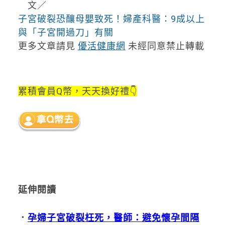
文／
子宮破裂恐釀母嬰致死！婦產科醫：9成以上
與「子宮開過刀」有關
更多文章請見
優活健康網
未經同意禁止轉載
累積會員Q幣，天天換好禮👇
延伸閱讀
．
孕婦子宮破裂枉死，醫師：避免懷孕間隔