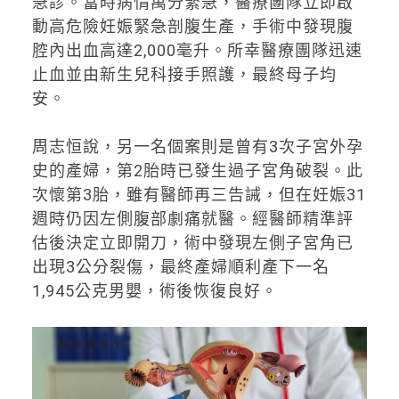
急診。當時病情萬分緊急，醫療團隊立即啟
動高危險妊娠緊急剖腹生產，手術中發現腹
腔內出血高達2,000毫升。所幸醫療團隊迅速
止血並由新生兒科接手照護，最終母子均
安。
周志恒說，另一名個案則是曾有3次子宮外孕
史的產婦，第2胎時已發生過子宮角破裂。此
次懷第3胎，雖有醫師再三告誡，但在妊娠31
週時仍因左側腹部劇痛就醫。經醫師精準評
估後決定立即開刀，術中發現左側子宮角已
出現3公分裂傷，最終產婦順利產下一名
1,945公克男嬰，術後恢復良好。