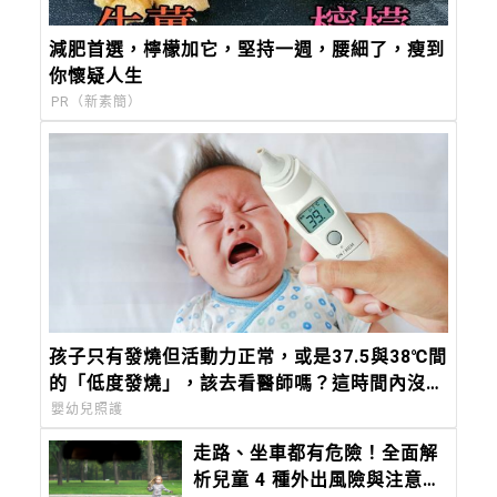
減肥首選，檸檬加它，堅持一週，腰細了，瘦到
你懷疑人生
PR（新素簡）
孩子只有發燒但活動力正常，或是37.5與38℃間
的「低度發燒」，該去看醫師嗎？這時間內沒退
燒，必須就醫
嬰幼兒照護
走路、坐車都有危險！全面解
析兒童 4 種外出風險與注意事