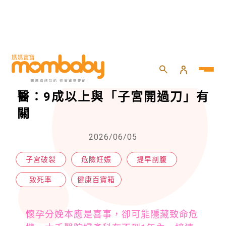
HOME
>
親子
>
健康百寶箱
>
子宮破裂恐釀母嬰致死！婦產科醫：9成以上與「子宮開過刀」有關
子宮破裂恐釀母嬰致死！婦產科
醫：9成以上與「子宮開過刀」有
關
2026/06/05
子宮破裂
危險妊娠
提早剖腹
致死率
健康百寶箱
懷孕分娩本應是喜事，卻可能隱藏致命危