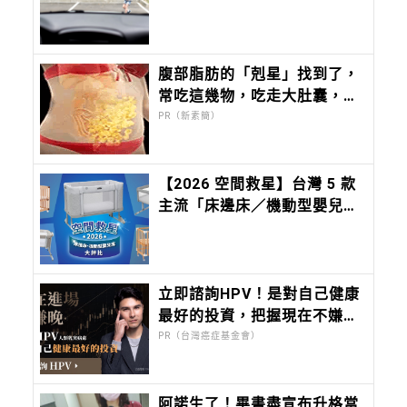
項
腹部脂肪的「剋星」找到了，
常吃這幾物，吃走大肚囊，瘦
出小蠻腰
PR（新素簡）
【2026 空間救星】台灣 5 款
主流「床邊床／機動型嬰兒
床」評比：Chicco Next2Me
Forever，都會育兒的終極解
方
立即諮詢HPV！是對自己健康
最好的投資，把握現在不嫌
晚！
PR（台灣癌症基金會）
阿諾生了！畢書盡宣布升格當