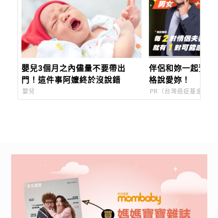
嬰兒3個月之內儘量不要帶出
伴侶和妳一起預防
門！這件事阿嬤終於沒說錯
格說愛妳！
嬰兒
PR（台灣癌症基金會）