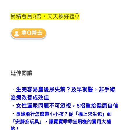
累積會員Q幣，天天換好禮👇
延伸閱讀
．
生完容易產後尿失禁？及早就醫，非手術
治療改善成效佳
．
女性漏尿問題不可忽視，5招重拾健康自信
．
長途飛行怎麼帶小小孩？從「機上求生包」到
「安靜系玩具」，讓寶寶乖乖坐飛機的實用大補
帖！