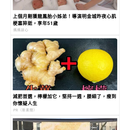
上個月剛獲龍鳳胎小姊弟！導演明金城昨夜心肌
梗塞猝逝，享年51歲
媽媽談心
減肥首選，檸檬加它，堅持一週，腰細了，瘦到
你懷疑人生
PR（新素簡）