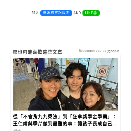
加入
媽媽寶寶粉絲團
AND
LINE@
Recommended by
您也可能喜歡這些文章
從「不會背九九乘法」到「狂拿獎學金學霸」：
王仁甫與季芹做到最難的事：讓孩子長成自己的
樣子
親子