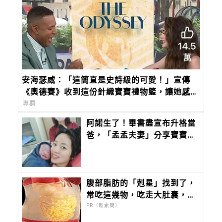
安海瑟威：「這簡直是史詩級的可愛！」宣傳
《奧德賽》收到這份針織寶寶禮物籃，讓她感動
到哭
專欄
阿諾生了！畢書盡宣布升格當
爸，「孟孟夫妻」分享寶寶性
別，演藝圈準爸媽來報到啦～
腹部脂肪的「剋星」找到了，
常吃這幾物，吃走大肚囊，瘦
出小蠻腰
PR（新素簡）