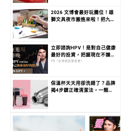
2026 文博會最好玩攤位！雄
獅文具夜市搬進來啦！把九層
塔、香菜、麻油變成香味筆 ，
12 種台味香氣寫進筆尖
立即諮詢HPV！是對自己健康
最好的投資，把握現在不嫌
晚！
PR（台灣癌症基金會）
保溫杯天天用卻洗錯了？品牌
揭4步驟正確清潔法，一類刷
具、漂白劑千萬別用