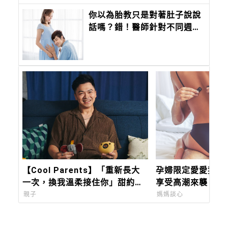
你以為胎教只是對著肚子說說
話嗎？錯！醫師針對不同週數
的胎兒，給出不同的胎教，顛
覆你對胎教的觀念
【Cool Parents】「重新長大
孕婦限定愛愛姿勢
一次，換我溫柔接住你」甜約翰
享受高潮來襲！
Sweet john主唱浚瑋：Pixsee
親子
媽媽談心
陪我築起兒子的移動城堡