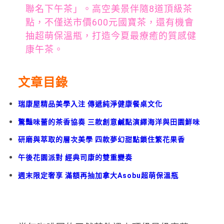
聯名下午茶」。高空美景伴隨8道頂級茶
點，不僅送市價600元國寶茶，還有機會
抽超萌保溫瓶，打造今夏最療癒的質感健
康午茶。
文章目錄
瑞康屋精品美學入注 傳遞純淨健康餐桌文化
驚豔味蕾的茶香協奏 三款創意鹹點演繹海洋與田園鮮味
研磨與萃取的層次美學 四款夢幻甜點鎖住繁花果香
午後花園派對 經典司康的雙重變奏
週末限定奢享 滿額再抽加拿大Asobu超萌保溫瓶