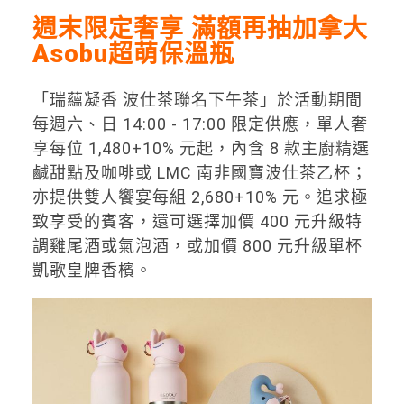
週末限定奢享 滿額再抽加拿大
Asobu超萌保溫瓶
「瑞蘊凝香 波仕茶聯名下午茶」於活動期間
每週六、日 14:00 - 17:00 限定供應，單人奢
享每位 1,480+10% 元起，內含 8 款主廚精選
鹹甜點及咖啡或 LMC 南非國寶波仕茶乙杯；
亦提供雙人饗宴每組 2,680+10% 元。追求極
致享受的賓客，還可選擇加價 400 元升級特
調雞尾酒或氣泡酒，或加價 800 元升級單杯
凱歌皇牌香檳。