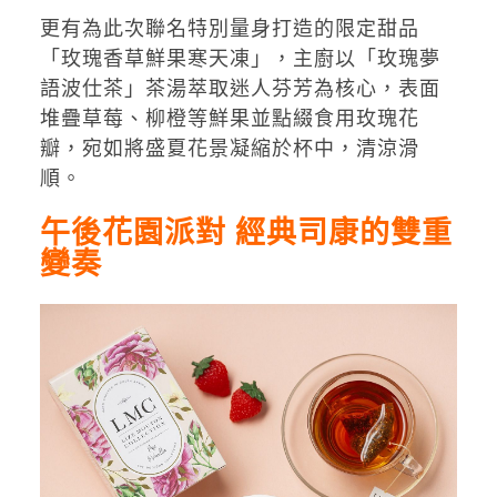
更有為此次聯名特別量身打造的限定甜品
「玫瑰香草鮮果寒天凍」，主廚以「玫瑰夢
語波仕茶」茶湯萃取迷人芬芳為核心，表面
堆疊草莓、柳橙等鮮果並點綴食用玫瑰花
瓣，宛如將盛夏花景凝縮於杯中，清涼滑
順。
午後花園派對 經典司康的雙重
變奏