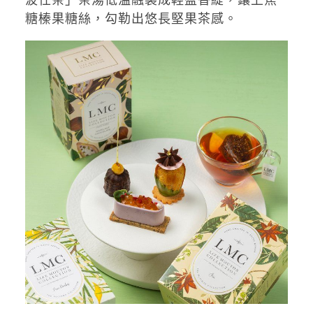
糖榛果糖絲，勾勒出悠長堅果茶感。