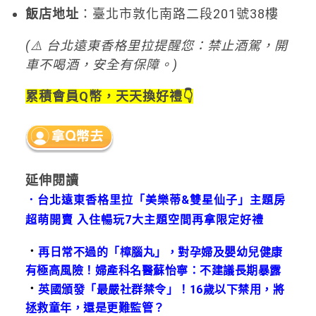
飯店地址
：臺北市敦化南路二段201號38樓
(⚠️ 台北遠東香格里拉提醒您：禁止酒駕，開
車不喝酒，安全有保障。)
累積會員Q幣，天天換好禮👇
延伸閱讀
．台北遠東香格里拉「美樂蒂&雙星仙子」主題房
超萌開賣 入住暢玩7大主題空間再拿限定好禮
．
再日常不過的「樟腦丸」，對孕婦及嬰幼兒健康
有極高風險！婦產科名醫蘇怡寧：不建議長期暴露
．
英國頒發「最嚴社群禁令」！16歲以下禁用，將
拯救童年，還是更難監管？