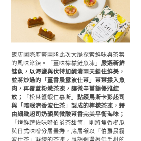
飯店國際廚藝團隊此次大膽探索鮮味與茶葉
的風味淬鍊。「薑味檸檬鮭魚凍」
嚴選新鮮
鮭魚，以海鹽與伏特加醃漬兩天鎖住鮮美，
並將炒過的「薑香晨露波仕茶」茶葉揉入魚
肉，再覆蓋粉嫩茶凍，讓微辛薑韻優雅綻
放；
「松葉蟹蝦仁慕斯」
點綴馬斯卡彭起司
與「暗眠清香波仕茶」製成的檸檬茶凍，藉
由細緻起司奶韻與微酸茶香完美平衡海味；
「烤鮮蔬佐味噌伯爵茶甜筒」則將焦香櫛瓜
與日式味噌分層疊捲，底層襯以「伯爵晨霧
波仕茶」凝練的茶凍，尾韻迴盪著佛手柑的