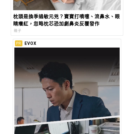
枕頭是換季過敏元兇？寶寶打噴嚏、流鼻水、眼
睛癢紅，忽略枕芯恐加劇鼻炎反覆發作
親子
EVOX
PR