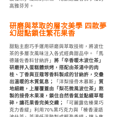
高雅芬芳。
研磨與萃取的層次美學 四款夢
幻甜點鎖住繁花果香
甜點主廚巧手運用研磨與萃取技術，將波仕
茶的多層次風味注入各式經典甜品中。「馬
德蓮佐香料甘納許」
將「辛香暖木波仕茶」
研磨拌入蛋糕體烘烤，搭配由茶湯中的肉
桂、丁香與豆蔻等香料製成的甘納許，交疊
出溫暖的木質氣息；
「洋梨接骨木慕斯」
質
地細緻，上層覆蓋由「梨花微風波仕茶」熬
製的接骨木果凍，鎖住自然香氣並點綴草莓
碎，讓花果香完美交織；
「可麗露佐榛果巧
克力香緹」利用70%黑巧克力與「榛香漫語
波仕茶」茶湯低溫融製成輕盈香緹，鑲上焦