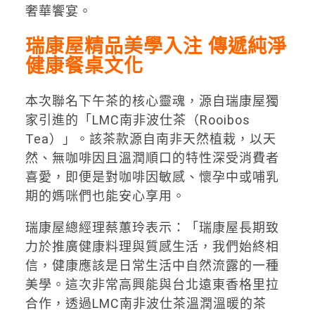
奢華饗宴。
瑞康屋精品美學入注 傳遞純淨
健康餐桌文化
本次聯名下午茶的核心靈魂，源自瑞康屋獨
家引進的「LMC南非波仕茶（Rooibos
Tea）」。該茶款源自南非天然植栽，以天
然、無咖啡因且溫潤順口的特性深受消費者
喜愛，即便是對咖啡因敏感、懷孕中或哺乳
期的媽咪們也能安心享用。
瑞康屋總經理蔡蕙玲表示：「瑞康屋長期致
力於推廣健康料理與質感生活，我們始終相
信，健康應該是日常生活中自然流露的一種
美學。這次非常高興能與台北遠東香格里拉
合作，透過LMC南非波仕茶溫潤溫暖的茶