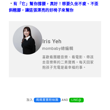
．
有「它」幫你撐腰，真好！想要久坐不痠、不歪
斜翹腳，讓這張漂亮的好椅子來幫你
Iris Yeh
mombaby總編輯
喜歡看團聽音樂、看電影、帶孩
去音樂祭的二男寶媽。每天回家
抱孩子充電是最幸福的事。
加入
媽媽寶寶粉絲團
AND
LINE@