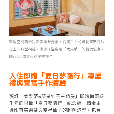
客房空間巧妙妝點美樂蒂元素，從窗戶上的可愛窗貼到沙
發上的造型抱枕，處處洋溢專屬「大人萌」的粉嫩氣息。
圖/台北遠東香格里拉提供
入住即贈「夏日夢隨行」專屬
禮與豐富手作體驗
預訂「美樂蒂&雙星仙子主題房」即贈價值逾
千元的限量「夏日夢隨行」紀念組，精緻周
邊印有美樂蒂與雙星仙子的超萌造型，包含