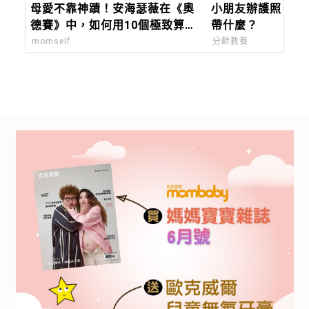
母愛不靠神蹟！安海瑟薇在《奧
小朋友辦護照，去
德賽》中，如何用10個極致算
帶什麼？
計，在狼群中保全兒子？
momself
分齡教養