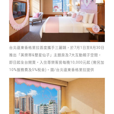
台北遠東香格里拉首度攜手三麗鷗，於7月1日至8月30日
推出「美樂蒂&雙星仙子」主題房及7大互動親子空間，
即日起全台開賣。入住尊榮客房每晚10,000元起 (需另加
10%服務費及5%稅金)。圖/台北遠東香格里拉提供