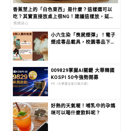
香蕉莖上的「白色東西」是什麼？這樣還可以
吃？其實直接放桌上很NG！建議這樣放，延長
保存期限！
媽媽談心
小六生染「喪屍煙彈」！電子
煙成毒品載具，校園毒品下
探，教育部9月推唾液快篩
009829掌握AI關鍵 大華韓國
KOSPI 50今強勢開募
PR（大華銀全能行銷方案）
好熱的天氣喔！哺乳中的孕媽
咪可以喝什麼飲料呢？