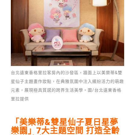
台北遠東香格里拉客房內的沙發區，牆面上以美樂蒂&雙
星仙子主題畫作妝點，在典雅氛圍中注入繽紛活力的萌趣
元素，展現極具質感的跨界生活美學。圖/台北遠東香格
里拉提供
「美樂蒂
&
雙星仙子夏日星夢
樂園」
7
大主題空間
打造全齡