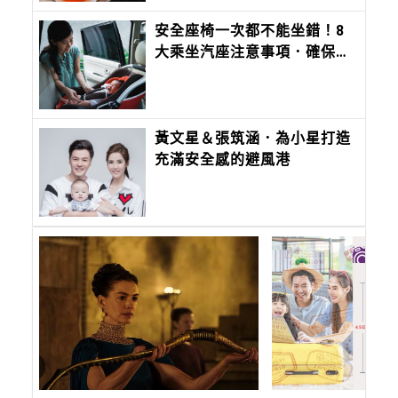
安全座椅一次都不能坐錯！8
大乘坐汽座注意事項．確保孩
子生命安全
黃文星＆張筑涵．為小星打造
充滿安全感的避風港