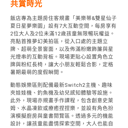
共賞時光
飯店專為主題房住客規畫「美樂蒂&雙星仙子
夏日星夢樂園」設有7大互動空間，每房享有
2位大人及2位未滿12歲孩童無限暢玩權益。
亮點首推夢幻美拍區，從入口處的主題立
牌、超萌全景窗面，以及佈滿粉嫩飾簾與星
光燈串的互動背板。現場更貼心設置角色立
牌與粉紅長椅，讓大小朋友輕鬆合影，定格
暑期最萌的度假瞬間。
動態娛樂區則配備最新Switch2主機、趣味
夾娃娃機、釣魚機及幼兒感知體驗等設施。
此外，現場亦規畫手作課程，包含創意史萊
姆、水晶凍飲或療癒捏捏樂，並設有角色扮
演模擬廚房與童書閱覽區。透過多元的機能
設計，讓孩童能盡情探索空間，大人也能自