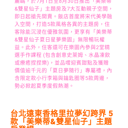
麗鷗，於7月1日至8月30日推出「美樂蒂
&雙星仙子」主題房及7大互動親子空間，
即日起搶先開賣。飯店首度將宋代美學融
入空間，打造5款風格各異的主題房，住
客除能沉浸在優雅氛圍，更享有「美樂蒂
&雙星仙子夏日星夢樂園」無限暢玩權
益。此外，住客還可在樂園內參與2堂精
選手作課程 (包含創意史萊姆、水晶凍飲
或療癒捏捏樂)，並品嚐迎賓甜點及獲贈
價值逾千元的「夏日夢隨行」專屬禮，內
含限定款小行李箱與鑰匙圈等5款周邊，
勢必掀起夏季度假熱潮。
台北遠東香格里拉夢幻跨界
5
款「美樂蒂
&
雙星仙子」主題