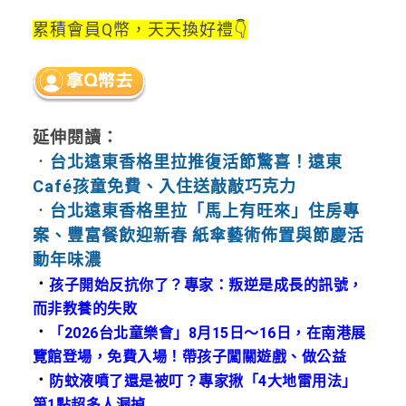
累積會員Q幣，天天換好禮👇
延伸閱讀：
．
台北遠東香格里拉推復活節驚喜！遠東
Café孩童免費、入住送敲敲巧克力
．
台北遠東香格里拉「馬上有旺來」住房專
案、豐富餐飲迎新春 紙傘藝術佈置與節慶活
動年味濃
．
孩子開始反抗你了？專家：叛逆是成長的訊號，
而非教養的失敗
．
「2026台北童樂會」8月15日～16日，在南港展
覽館登場，免費入場！帶孩子闖關遊戲、做公益
．
防蚊液噴了還是被叮？專家揪「4大地雷用法」
第1點超多人漏掉