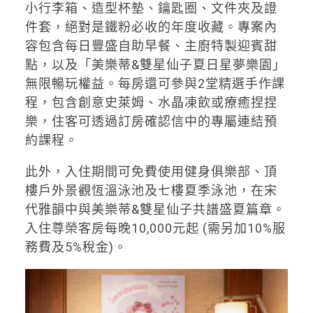
小行李箱、造型杯墊、鑰匙圈、文件夾及證
件套，絕對是鐵粉必收的年度收藏。專案內
容包含每日豐盛自助早餐、主廚特製迎賓甜
點，以及「美樂蒂&雙星仙子夏日星夢樂園」
無限暢玩權益。每房還可參與2堂精選手作課
程，包含創意史萊姆、水晶凍飲或療癒捏捏
樂，住客可透過訂房確認信中的專屬連結預
約課程。
此外，入住期間可免費使用健身俱樂部、頂
樓戶外景觀恆溫泳池及七樓夏季泳池，在宋
代雅韻中與美樂蒂&雙星仙子共譜盛夏篇章。
入住尊榮客房每晚10,000元起 (需另加10%服
務費及5%稅金)。