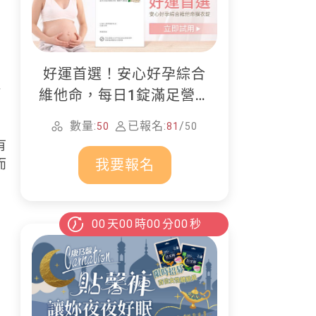
好運首選！安心好孕綜合
、
維他命，每日1錠滿足營養
所需
數量:
已報名:
/
50
81
50
有
而
我要報名
00
天
00
時
00
分
00
秒