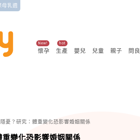
國際母乳週
New!
hot
懷孕
生產
嬰兒
兒童
親子
問
後隱憂？研究：體重變化恐影響婚姻關係
體重變化恐影響婚姻關係