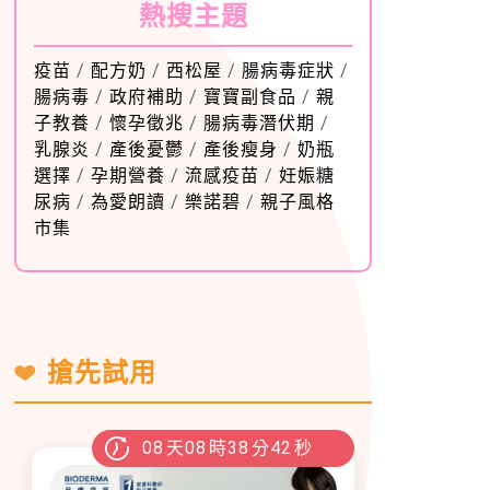
熱搜主題
疫苗
/
配方奶
/
西松屋
/
腸病毒症狀
/
腸病毒
/
政府補助
/
寶寶副食品
/
親
子教養
/
懷孕徵兆
/
腸病毒潛伏期
/
乳腺炎
/
產後憂鬱
/
產後瘦身
/
奶瓶
選擇
/
孕期營養
/
流感疫苗
/
妊娠糖
尿病
/
為愛朗讀
/
樂諾碧
/
親子風格
市集
搶先試用
08
天
08
時
38
分
41
秒