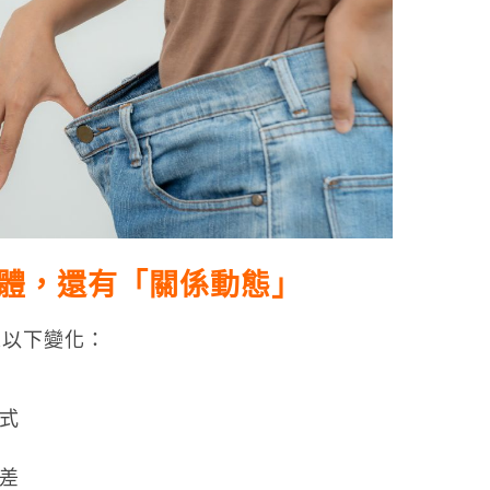
體，還有「關係動態」
來以下變化：
式
差