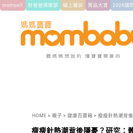
momself
好爸爸俱樂部
線上雜誌
菁品大賞
2026
HOME
>
親子
>
健康百寶箱
>
瘦瘦針熱潮背
瘦瘦針熱潮背後隱憂？研究：