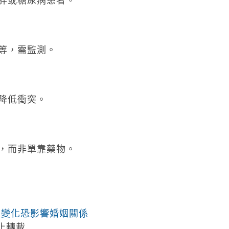
胖或糖尿病患者。
等，需監測。
降低衝突。
，而非單靠藥物。
重變化恐影響婚姻關係
止轉載