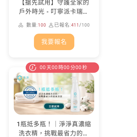
【搶先試用】守護全家的
戶外時光 - 叮寧派卡瑞丁
防蚊液
數量:
已報名:
/
100
411
100
我要報名
00
天
00
時
00
分
00
秒
1瓶抵多瓶！｜淨淨真濃縮
洗衣精，挑戰最省力的居