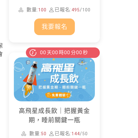
家清潔
數量:
已報名:
/
100
495
100
我要報名
保
00
天
00
時
00
分
00
秒
會
高飛星成長飲｜把握黃金
期，睡前關鍵一瓶
數量:
已報名:
/
50
144
50