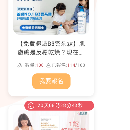
【免費體驗B3雲朵霜】肌
膚總是反覆乾燥？現在就
加入貝膚黛瑪修護體驗計
數量:
已報名:
/
100
114
100
畫！
我要報名
20
天
08
時
38
分
42
秒