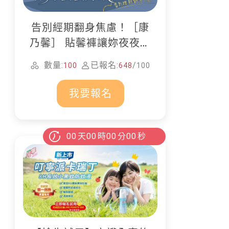
告別經期翻身焦慮！［康
乃馨］ 貼馨褲讓妳夜夜好
眠
數量:
已報名:
/
100
648
100
我要報名
00
天
00
時
00
分
00
秒