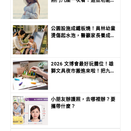
熱門汽座一次看：這些功能我
真的是當媽媽後才懂……
公園設施成鐵板燒！員林幼童
燙傷起水泡，醫籲家長養成養
成「摸、看、避」3習慣
2026 文博會最好玩攤位！雄
獅文具夜市搬進來啦！把九層
塔、香菜、麻油變成香味筆 ，
12 種台味香氣寫進筆尖
小朋友辦護照，去哪裡辦？要
攜帶什麼？