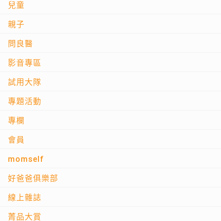
兒童
親子
問良醫
影音專區
試用大隊
專題活動
專欄
會員
momself
好爸爸俱樂部
線上雜誌
菁品大賞