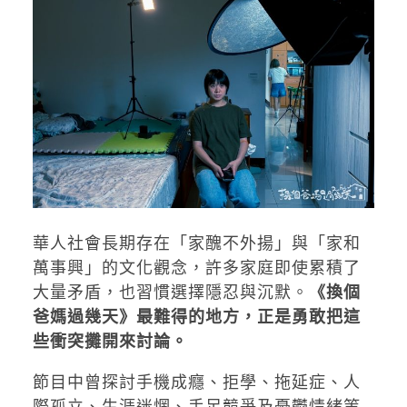
華人社會長期存在「家醜不外揚」與「家和
萬事興」的文化觀念，許多家庭即使累積了
大量矛盾，也習慣選擇隱忍與沉默。
《換個
爸媽過幾天》最難得的地方，正是勇敢把這
些衝突攤開來討論。
節目中曾探討手機成癮、拒學、拖延症、人
際孤立、生涯迷惘、手足競爭及憂鬱情緒等