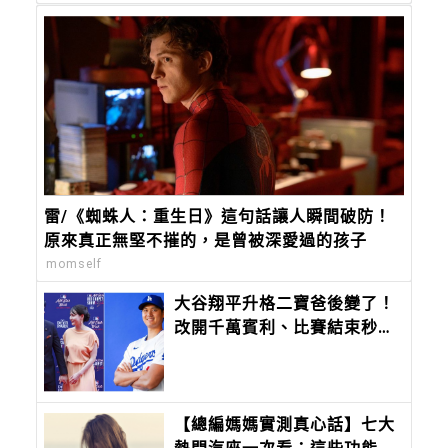
雷/《蜘蛛人：重生日》這句話讓人瞬間破防！
原來真正無堅不摧的，是曾被深愛過的孩子
momself
大谷翔平升格二寶爸後變了！
改開千萬賓利、比賽結束秒回
家陪孩子，好爸爸模式全開
【總編媽媽實測真心話】七大