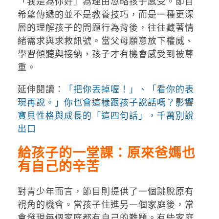
「我是為你好」為理由忽略孩子感受。節目
希望傳遞的並不是教養技巧，而是一種更深
層的理解孩子的問題行為背後，往往藏著情
緒需求與求救訊號。當父母願意放下權威、
學習傾聽與接納，孩子才有機會感受到被尊
重。
延伸閱讀：
「把你丟掉喔！」、「看你的表
現再說。」你也會這樣跟孩子說話嗎？影響
寶貝性格與成長的「這四句話」，千萬別說
出口
給孩子的一堂課：原來爸媽也
有自己的辛苦
對青少年而言，節目則提供了一個跳脫原有
視角的機會。當孩子住進另一個家庭後，常
會發現每個家庭都有自己的難題。有些家庭