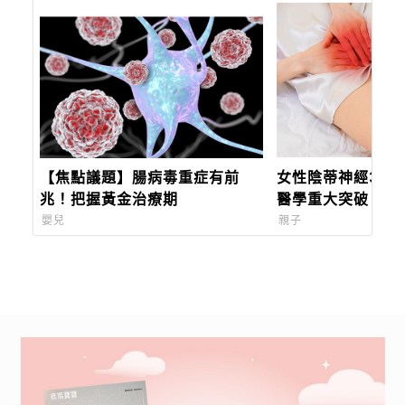
【焦點議題】腸病毒重症有前
女性陰蒂神經3D
兆！把握黃金治療期
醫學重大突破！有
術安全與產後修復
嬰兒
親子