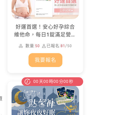
好運首選！安心好孕綜合
維他命，每日1錠滿足營養
所需
數量:
已報名:
/
50
81
50
我要報名
00
天
00
時
00
分
00
秒
照