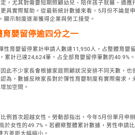
肯定，尤其對需要短期照顧幼兒、陪伴孩子就醫、適應
更具實際幫助。從最新統計數據來看，5月份不論是
，顯示制度逐漸獲得企業與勞工接受。
體育嬰留停逾四分之一
性育嬰留停累計申請人數達11,950人，占整體育嬰
累計已達24,624筆，占全部育嬰留停筆數的40.9%
，因此不少家長會根據家庭照顧狀況安排不同天數，也
部認為，數據反映家長對於彈性育嬰制度有實際需求，
續增加空間。
比例首次超越女性。勞動部指出，今年5月份單月申
度高於女性的49.7%。若觀察整體累計數據，男性申請比
%，雙方差距大幅縮小。