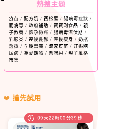
熱搜主題
疫苗
/
配方奶
/
西松屋
/
腸病毒症狀
/
腸病毒
/
政府補助
/
寶寶副食品
/
親
子教養
/
懷孕徵兆
/
腸病毒潛伏期
/
乳腺炎
/
產後憂鬱
/
產後瘦身
/
奶瓶
選擇
/
孕期營養
/
流感疫苗
/
妊娠糖
尿病
/
為愛朗讀
/
樂諾碧
/
親子風格
市集
搶先試用
09
天
22
時
00
分
37
秒