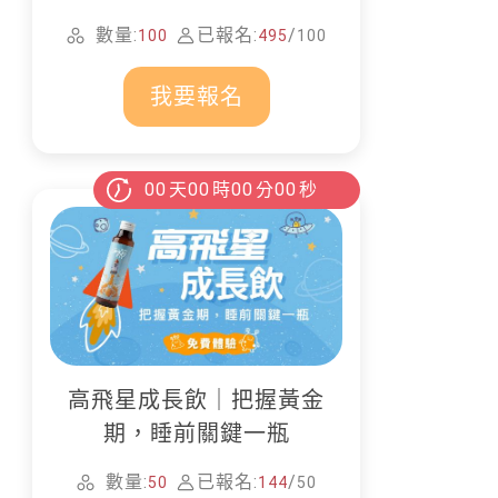
家清潔
數量:
已報名:
/
100
495
100
我要報名
00
天
00
時
00
分
00
秒
高飛星成長飲｜把握黃金
期，睡前關鍵一瓶
數量:
已報名:
/
50
144
50