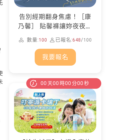
托
申
告別經期翻身焦慮！［康
乃馨］ 貼馨褲讓妳夜夜好
眠
數量:
已報名:
/
100
648
100
留
我要報名
。
使
未
00
天
00
時
00
分
00
秒
辦