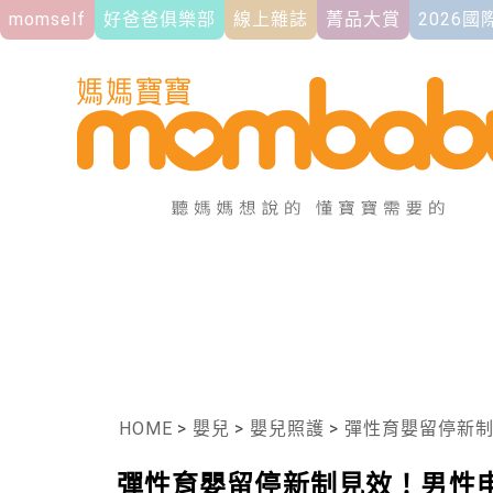
momself
好爸爸俱樂部
線上雜誌
菁品大賞
2026
HOME
>
嬰兒
>
嬰兒照護
>
彈性育嬰留停新
彈性育嬰留停新制見效！男性