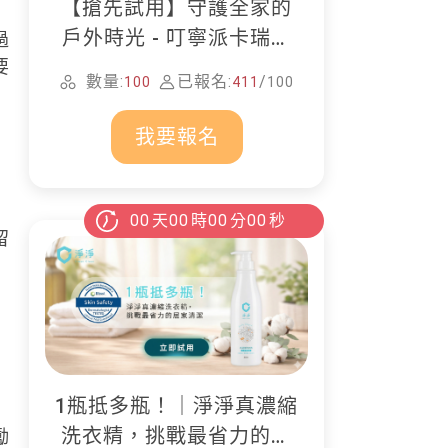
【搶先試用】守護全家的
戶外時光 - 叮寧派卡瑞丁
過
防蚊液
要
數量:
已報名:
/
100
411
100
我要報名
00
天
00
時
00
分
00
秒
留
主
1瓶抵多瓶！｜淨淨真濃縮
洗衣精，挑戰最省力的居
勵