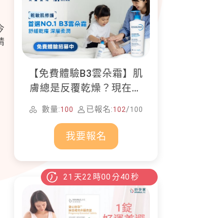
今
請
【免費體驗B3雲朵霜】肌
膚總是反覆乾燥？現在就
加入貝膚黛瑪修護體驗計
數量:
已報名:
/
100
102
100
畫！
我要報名
21
天
22
時
00
分
38
秒