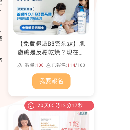
是
、
、
成
【免費體驗B3雲朵霜】肌
膚總是反覆乾燥？現在就
內
加入貝膚黛瑪修護體驗計
數量:
已報名:
/
100
114
100
畫！
我要報名
20
天
05
時
12
分
16
秒