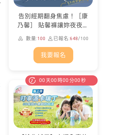
可
告別經期翻身焦慮！［康
乃馨］ 貼馨褲讓妳夜夜好
眠
數量:
已報名:
/
100
648
100
我要報名
00
天
00
時
00
分
00
秒
成