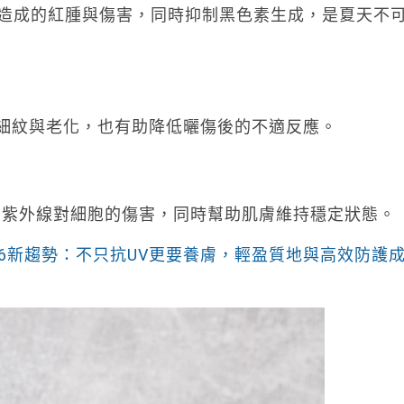
造成的紅腫與傷害，同時抑制黑色素生成，是夏天不
細紋與老化，也有助降低曬傷後的不適反應。
少紫外線對細胞的傷害，同時幫助肌膚維持穩定狀態。
2026新趨勢：不只抗UV更要養膚，輕盈質地與高效防護