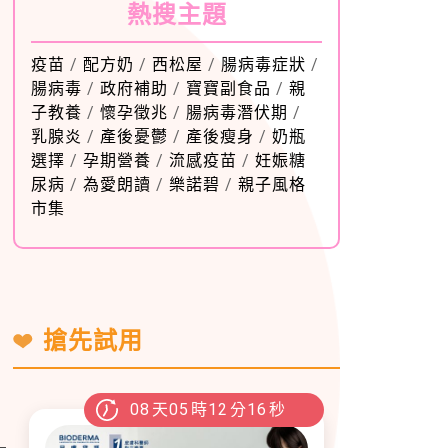
熱搜主題
疫苗
/
配方奶
/
西松屋
/
腸病毒症狀
/
腸病毒
/
政府補助
/
寶寶副食品
/
親
子教養
/
懷孕徵兆
/
腸病毒潛伏期
/
乳腺炎
/
產後憂鬱
/
產後瘦身
/
奶瓶
選擇
/
孕期營養
/
流感疫苗
/
妊娠糖
尿病
/
為愛朗讀
/
樂諾碧
/
親子風格
市集
搶先試用
08
天
05
時
12
分
15
秒