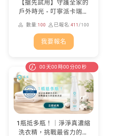
【搶先試用】守護全家的
戶外時光 - 叮寧派卡瑞丁
防蚊液
數量:
已報名:
/
100
411
100
我要報名
00
天
00
時
00
分
00
秒
1瓶抵多瓶！｜淨淨真濃縮
洗衣精，挑戰最省力的居