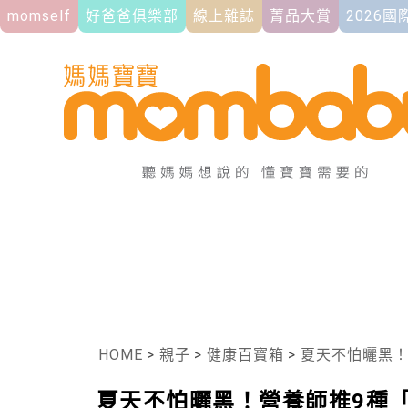
momself
好爸爸俱樂部
線上雜誌
菁品大賞
2026
HOME
>
親子
>
健康百寶箱
>
夏天不怕曬黑！營
夏天不怕曬黑！營養師推9種