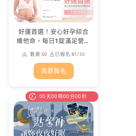
好運首選！安心好孕綜合
維他命，每日1錠滿足營養
所需
數量:
已報名:
/
50
81
50
我要報名
00
天
00
時
00
分
00
秒
：