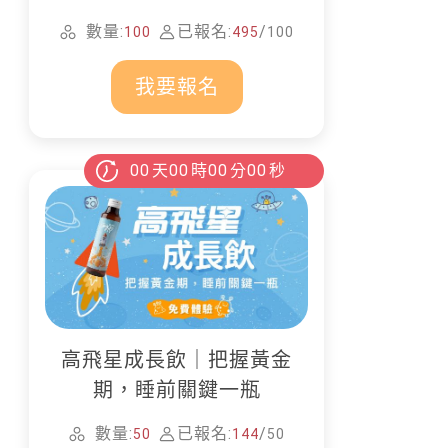
家清潔
數量:
已報名:
/
100
495
100
我要報名
00
天
00
時
00
分
00
秒
高飛星成長飲｜把握黃金
期，睡前關鍵一瓶
數量:
已報名:
/
50
144
50