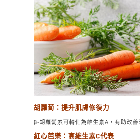
胡蘿蔔：提升肌膚修復力
β-胡蘿蔔素可轉化為維生素A，有助改
紅心芭樂：高維生素C代表