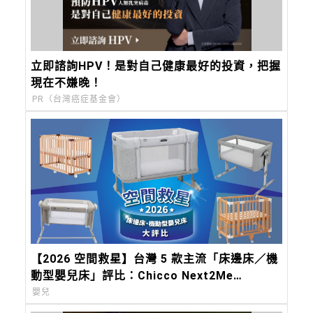
立即諮詢HPV！是對自己健康最好的投資，把握
現在不嫌晚！
PR（台灣癌症基金會）
【2026 空間救星】台灣 5 款主流「床邊床／機
動型嬰兒床」評比：Chicco Next2Me
Forever，都會育兒的終極解方
嬰兒