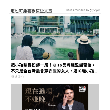
Recommended by
您也可能喜歡這些文章
把小孩曬得如詩一般！Kiito品牌總監謝葦怡，
不只是全台灣最會穿衣服的女人，連IG曬小孩都
美得超有靈氣
媽媽談心