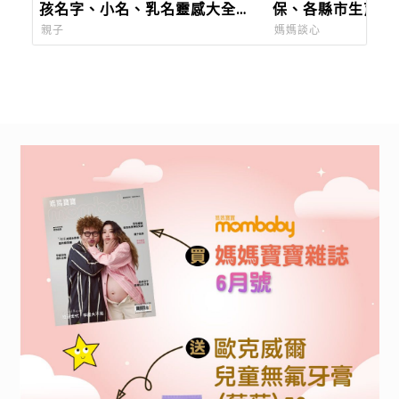
孩名字、小名、乳名靈感大全，
保、各縣市生育補
切記不要「這六個」部首
親子
媽媽談心