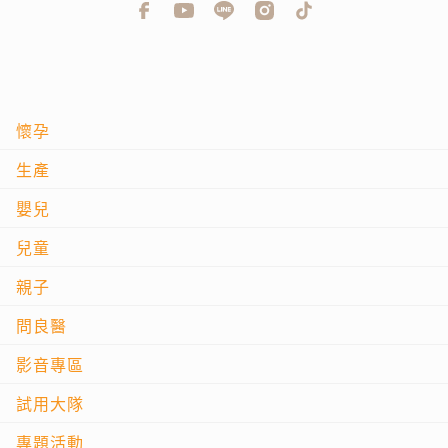
懷孕
生產
嬰兒
兒童
親子
問良醫
影音專區
試用大隊
專題活動