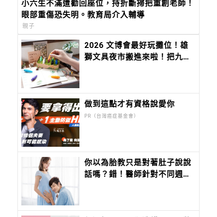
小六生不滿遭勸回座位，持折斷掃把重創老師！
眼部重傷恐失明。教育局介入輔導
親子
2026 文博會最好玩攤位！雄
獅文具夜市搬進來啦！把九層
塔、香菜、麻油變成香味筆 ，
12 種台味香氣寫進筆尖
做到這點才有資格說愛你
PR（台灣癌症基金會）
你以為胎教只是對著肚子說說
話嗎？錯！醫師針對不同週數
的胎兒，給出不同的胎教，顛
覆你對胎教的觀念