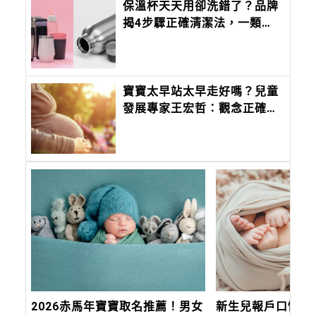
保溫杯天天用卻洗錯了？品牌
揭4步驟正確清潔法，一類刷
具、漂白劑千萬別用
寶寶太早站太早走好嗎？兒童
發展專家王宏哲：觀念正確才
重要
2026赤馬年寶寶取名推薦！男女
新生兒報戶口懶人