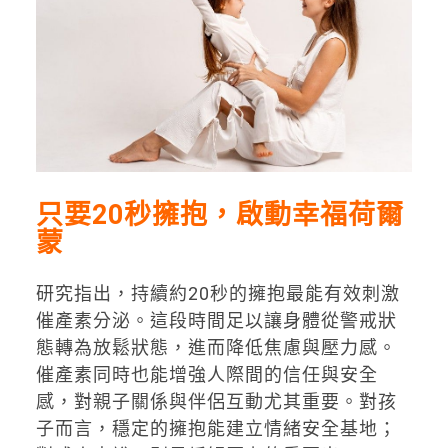
只要20秒擁抱，啟動幸福荷爾
蒙
研究指出，持續約20秒的擁抱最能有效刺激
催產素分泌。這段時間足以讓身體從警戒狀
態轉為放鬆狀態，進而降低焦慮與壓力感。
催產素同時也能增強人際間的信任與安全
感，對親子關係與伴侶互動尤其重要。對孩
子而言，穩定的擁抱能建立情緒安全基地；