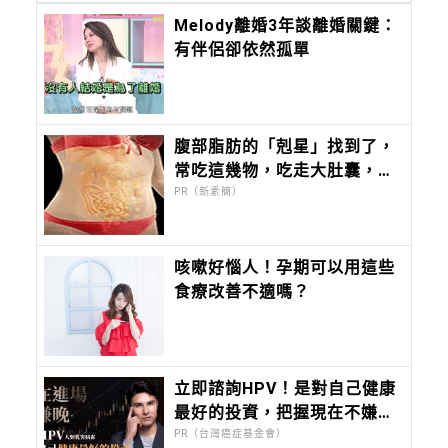
Melody離婚3年談離婚關鍵：
有伴侶卻依然孤單
腹部脂肪的「剋星」找到了，
常吃這幾物，吃走大肚囊，瘦
出小蠻腰
PR（新素簡）
咳嗽好惱人！孕期可以用這些
食療改善不適嗎？
立即諮詢HPV！是對自己健康
最好的投資，把握現在不嫌
晚！
PR（台灣癌症基金會）