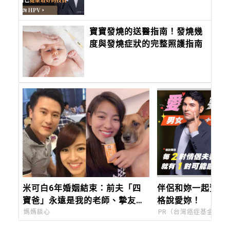
寶寶發燒的送醫指南！發燒幾
度與發燒症狀的完整照護指南
米可白6年婚姻結束：前夫「四
伴侶和妳一起預防
寶爸」永遠是我的老師、摯友、
格說愛妳！
知己。
媽媽談心
PR（台灣癌症基金會）