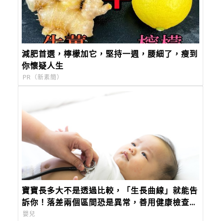
減肥首選，檸檬加它，堅持一週，腰細了，瘦到
你懷疑人生
PR（新素簡）
寶寶長多大不是透過比較，「生長曲線」就能告
訴你！落差兩個區間恐是異常，善用健康檢查定
期觀察寶寶健康
嬰兒