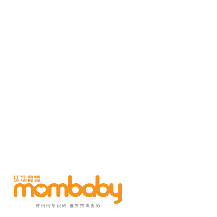
高公局建議，自行開車民眾可視情況改
替代道路。