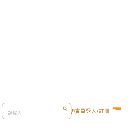
家清潔
數量:
已報名:
/
100
495
100
我要報名
00
天
00
時
00
分
00
秒
高飛星成長飲｜把握黃金
期，睡前關鍵一瓶
數量:
已報名:
/
50
144
50