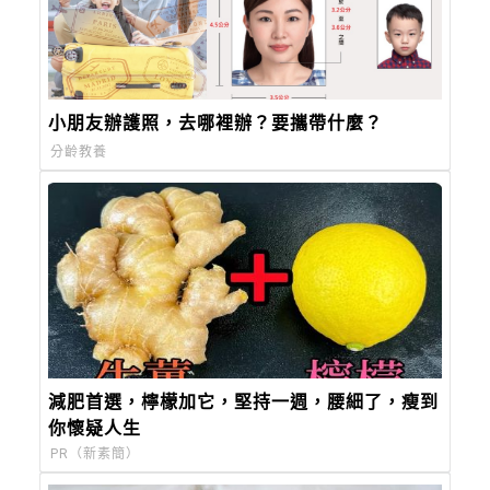
小朋友辦護照，去哪裡辦？要攜帶什麼？
分齡教養
減肥首選，檸檬加它，堅持一週，腰細了，瘦到
你懷疑人生
PR（新素簡）