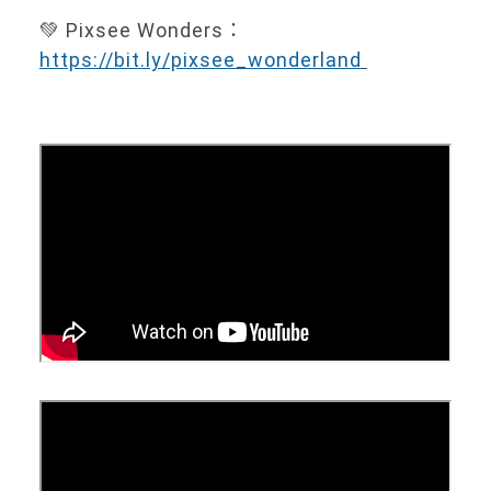
💚 Pixsee Wonders：
https://bit.ly/pixsee_wonderland