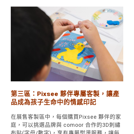
第三
區
：
Pixsee
夥伴
專屬客製
，讓產
品成為孩子生命中的情感印記
在展售客製區中，每個購買Pixsee 夥伴的家
庭，可以挑選品牌與 comoor 合作的3D刺繡
布貼(字母/數字)，享有專屬熨燙服務，讓每