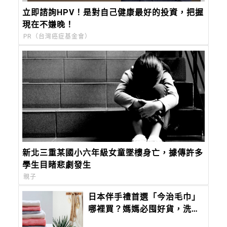
立即諮詢HPV！是對自己健康最好的投資，把握
現在不嫌晚！
PR（台灣癌症基金會）
新北三重某國小六年級女童墜樓身亡，據傳許多
學生目睹悲劇發生
親子
日本伴手禮首選「今治毛巾」
哪裡買？媽媽必囤好貨，洗過
十次也蓬鬆，用過就再也回不