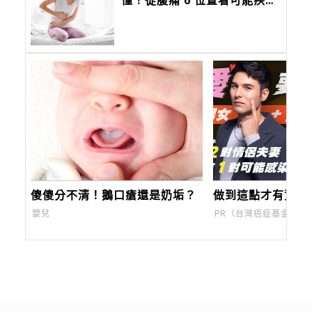
懂！從腹痛 6 位置看可能疾
病、這些症狀當心大病前兆
傻傻分不清！鵝口瘡還是奶垢？
做到這點才有資格
嬰兒
PR（台灣癌症基金會）