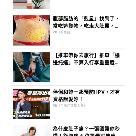
去了
腹部脂肪的「剋星」找到了，
常吃這幾物，吃走大肚囊，瘦
出小蠻腰
PR（新素簡）
【推車帶你去旅行】推車「機
邊托運」不算入行李重量還能
上飛機！親子海外旅遊QA、
日本電車交通要點整理
伴侶和妳一起預防HPV，才有
資格說愛妳！
PR（台灣癌症基金會）
為什麼肚子痛？一張圖讓你秒