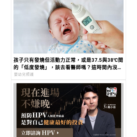
孩子只有發燒但活動力正常，或是37.5與38℃間
的「低度發燒」，該去看醫師嗎？這時間內沒退
燒，必須就醫
嬰幼兒照護