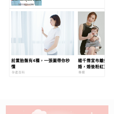
前置胎盤有4種，一張圖帶你秒
楊千霈宣布離婚！
懂
婚，婚後粉紅泡泡
公：「不會有人天
孕產百科
專欄
只是偶像劇，我們
活。」