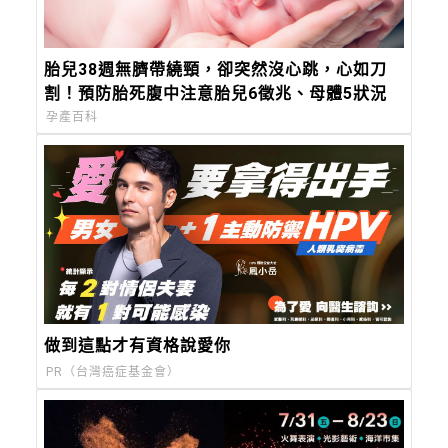
胎兒38週無臍帶繞頸，卻突然沒心跳，心如刀
割！預防胎死腹中注意胎兒6徵兆、母體5狀況
孕產百科
做到這點才有資格說愛你
PR（台灣癌症基金會）