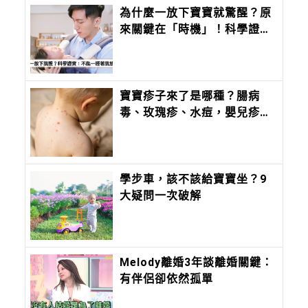
為什麼一放下寶寶就驚醒？原
來關鍵在「時機」！科學證
實：安撫寶寶最有效率的方法
是這個
寶寶疹子來了是哪種？腸病
毒、玫瑰疹、水痘，嬰兒疹子
問題照護全攻略
學步車，該不該給寶寶坐？9
大疑問一次破解
Melody離婚3年談離婚關鍵：
有伴侶卻依然孤單