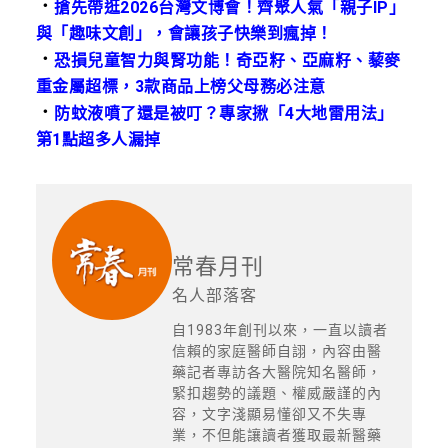
．
搶先帶逛2026台灣文博會！齊聚人氣「親子IP」
與「趣味文創」，會讓孩子快樂到瘋掉！
．
恐損兒童智力與腎功能！奇亞籽、亞麻籽、藜麥
重金屬超標，3款商品上榜父母務必注意
．
防蚊液噴了還是被叮？專家揪「4大地雷用法」
第1點超多人漏掉
常春月刊
名人部落客
自1983年創刊以來，一直以讀者
信賴的家庭醫師自詡，內容由醫
藥記者專訪各大醫院知名醫師，
緊扣趨勢的議題、權威嚴謹的內
容，文字淺顯易懂卻又不失專
業，不但能讓讀者獲取最新醫藥