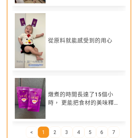
「心焙」雞精品牌，採用土雞以長達15小時的焙煮
加花膠、猴頭菇以及紅棗、枸杞等。
現代人養生意識抬頭，有言道「藥補不如食補」，春
新上市「心焙」雞精，其「心焙」二字，象徵品牌的
從原料就能感受到的用心
與承諾，從雞隻飼養、農場管理、食材挑選到製程包
全程「用心焙，用心陪」，全心全意，只為呈上一盅
且營養充足的好雞精。
原料方面，除了嚴選宮廷進補聖品「花膠」、「猴頭
菇」，複方加持，提供多重的滋補，並添加「紅棗」
「枸杞」讓口感甘潤不膩口，採用土雞以長達15小
燉煮的時間長達了15個小
煮，萃取雞肉中的營養，以時間醞釀食材的美味精華
時， 更能把食材的美味釋放
「心焙」雞精入口帶鮮，尾韻回甘。
出來
https://www.pecos.com.tw/brands-
<
1
2
3
4
5
6
7
%E5%BF%83%E7%84%99.html