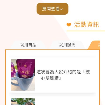
展開查看
活動資訊
試用商品
試用辦法
試
【
撰文規範
】
撰寫體驗心得字數至少200字以上
這次要為大家介紹的是『統
需要帶到產品主要特色
a.嚴選宮廷進補聖品入料(紅棗、枸杞、花
一心焙雞精』
膠)，口感甘潤不膩口，
請著重描述顏色、香
氣、口感。
b.市場上獨特複方雞精， 更營養滋補！
請勿提
及包裝標示未標示之營養價值。
c.長達15小時以上焙煮，以時間醞釀食材的美
味精華。