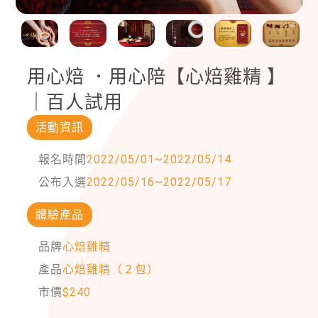
用心焙 ．用心陪【心焙雞精 】
｜百人試用
活動資訊
報名時間
2022/05/01
~
2022/05/14
公布入選
2022/05/16
~
2022/05/17
體驗產品
品牌
心焙雞精
產品
心焙雞精（２包）
市價
$
240