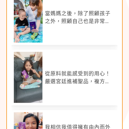
d.獨立包裝方便隨身攜帶，常溫保存，電鍋加
熱/隔水加熱可直接食用。
撰文時請注意，
心焙雞精並非「滴雞精」
，而
當媽媽之後，除了照顧孩子
是有添加複方食材的 「複方雞精」。
之外，照顧自己也是非常重
推薦心焙雞精的原因
照片須提供5張以上(照片需清晰)
要的！
a.純產品情境照
b.媽媽、孩子或家人與產品一同入鏡合照
c.媽媽食用產品照
d.「加熱」雞精情境照
公開曝光於個人社群平台(FB/IG至少擇一平台露
出，恕不接受限動)，並加入指定hashtag #心
從原料就能感受到的用心！
焙雞精 #康是美獨家銷售 #用心焙用心陪 #宮廷
進補食材萃取 #心焙體驗
嚴選宮廷進補聖品，複方加
持提供多重的滋補
主辦單位將依文章豐富度及完整度進行評選，挑
選3名最佳文章獎，每名贈送心焙雞精6包
【
參加資格
】
我相信我值得擁有由內而外