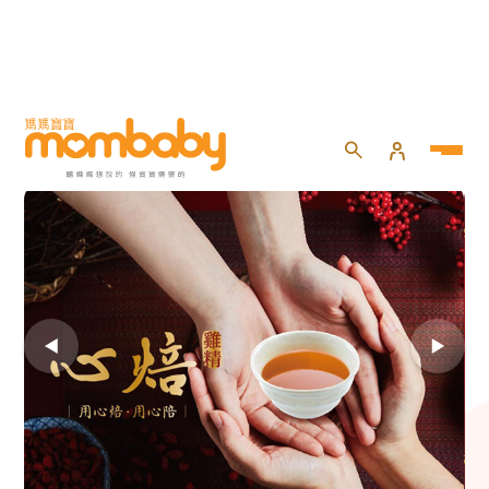
HOME
>
試用大隊
>
用心焙 ．用心陪【心焙雞精 】｜
百人試用