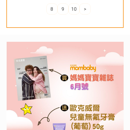
8
9
10
>
https://shop.cosmed.com.tw/SalePage/index/755
lang=zh-TW
【參加資格】
參加資格:
親子家庭(小朋友年紀12歲以內皆可)