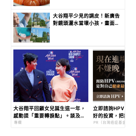
大谷翔平少見的調皮！新廣告
對鏡頭灑水當壞小孩，畫面引
熱議
大谷翔平回顧女兒誕生這一年，
立即諮詢HPV！
感動提「重要轉捩點」。談及日
好的投資，把握現
常陪真美子追劇！
專欄
PR（台灣癌症基金會）