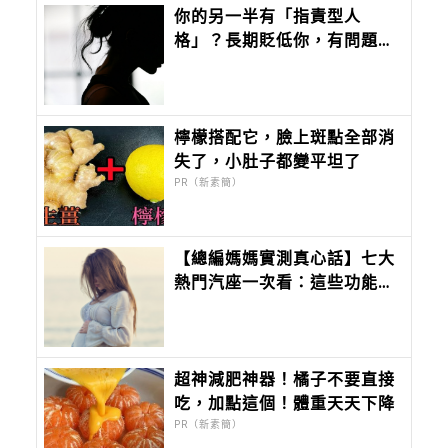
你的另一半有「指責型人
格」？長期貶低你，有問題的
都是你，而他高高在上，遇到
這樣的人該怎麼辦？
檸檬搭配它，臉上斑點全部消
失了，小肚子都變平坦了
PR（新素簡）
【總編媽媽實測真心話】七大
熱門汽座一次看：這些功能我
真的是當媽媽後才懂……
超神減肥神器！橘子不要直接
吃，加點這個！體重天天下降
PR（新素簡）