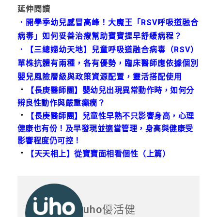
延伸閱讀
．
開學季幼兒感冒高峰！大魔王「RSV呼吸道融合
病毒」如何妥善治療幫助寶寶提早舒緩病程？
．
【三總婦幼天地】兒童呼吸道融合病毒（RSV）
單株抗體有兩種，各有優勢，臨床醫師應依據個別
嬰兒風險層級與政策資源配置，靈活搭配使用
．
【長庚醫師團】嬰幼兒出現異常動作時，如何分
辨良性動作與嚴重癲癇？
．
【長庚醫師團】兒童性早熟不只影響身高，心理
健康也有份！及早發現並適當管理，身高與健康受
影響程度仍可控！
．
【天天相上】從寶寶面相看個性（上篇）
uho優活健