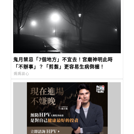
鬼月禁忌「7個地方」不宜去！宮廟神明此時
「不辦事」？「剪髮」更容易生病倒楣！
媽媽談心