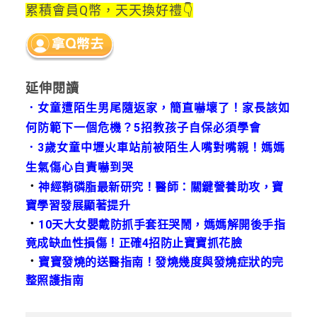
累積會員Q幣，天天換好禮👇
延伸閱讀
．
女童遭陌生男尾隨返家，簡直嚇壞了！家長該如
何防範下一個危機？5招教孩子自保必須學會
．
3歲女童中壢火車站前被陌生人嘴對嘴親！媽媽
生氣傷心自責嚇到哭
．
神經鞘磷脂最新研究！醫師：關鍵營養助攻，寶
寶學習發展顯著提升
．
10天大女嬰戴防抓手套狂哭鬧，媽媽解開後手指
竟成缺血性損傷！正確4招防止寶寶抓花臉
．
寶寶發燒的送醫指南！發燒幾度與發燒症狀的完
整照護指南