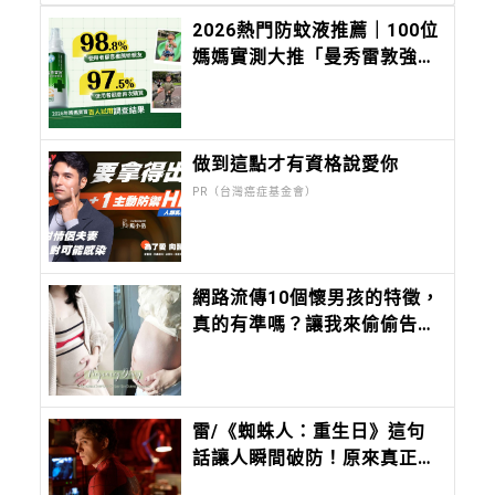
2026熱門防蚊液推薦｜100位
媽媽實測大推「曼秀雷敦強效
防蚊噴霧」：長效8小時、防
小黑蚊有感，孩子放電更安
心！
做到這點才有資格說愛你
PR（台灣癌症基金會）
網路流傳10個懷男孩的特徵，
真的有準嗎？讓我來偷偷告訴
你吧！
雷/《蜘蛛人：重生日》這句
話讓人瞬間破防！原來真正無
堅不摧的，是曾被深愛過的孩