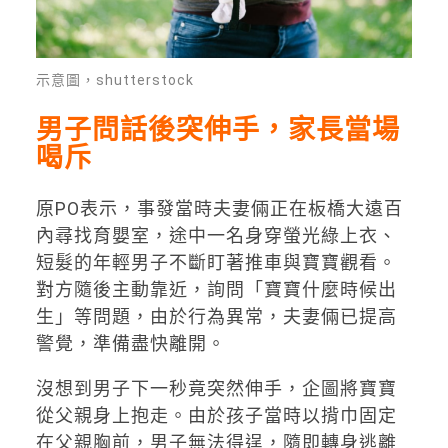
示意圖，shutterstock
男子問話後突伸手，家長當場
喝斥
原PO表示，事發當時夫妻倆正在板橋大遠百
內尋找育嬰室，途中一名身穿螢光綠上衣、
短髮的年輕男子不斷盯著推車與寶寶觀看。
對方隨後主動靠近，詢問「寶寶什麼時候出
生」等問題，由於行為異常，夫妻倆已提高
警覺，準備盡快離開。
沒想到男子下一秒竟突然伸手，企圖將寶寶
從父親身上抱走。由於孩子當時以揹巾固定
在父親胸前，男子無法得逞，隨即轉身逃離