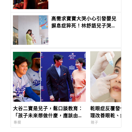
子
高需求寶寶大哭小心引發嬰兒
摒息症猝死！林舒語兒子哭到
翻白眼昏倒，還好她趕快這樣
做……
大谷二寶是兒子，鬆口談教育：
乾眼症反覆發作好
「孩子未來想做什麼，應該由他
理改善眼乾、疲勞
們自己決定。」
症反覆發作好困擾
專欄
親子