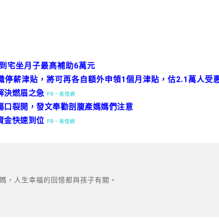
 到宅坐月子最高補助6萬元
停薪津貼，將可再各自額外申領1個月津貼，估2.1萬人受
解決燃眉之急
PR・易借網
傷口裂開，發文奉勸剖腹產媽媽們注意
資金快速到位
PR・易借網
媽，人生幸福的回憶都與孩子有關。