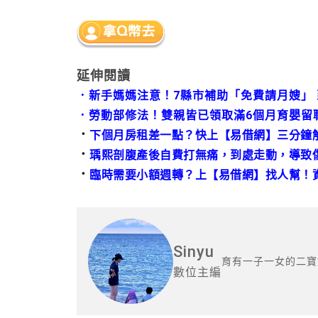
延伸閱讀
．
新手媽媽注意！7縣市補助「免費請月嫂」
．
勞動部修法！雙親皆已領取滿6個月育嬰留職
．
下個月房租差一點？快上【易借網】三分鐘
．
瑀熙剖腹產後自費打無痛，到處走動，導致
．
臨時需要小額週轉？上【易借網】找人幫！
Sinyu
育有一子一女的二寶
數位主編