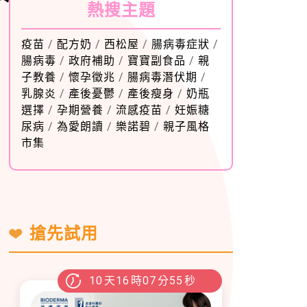
熱搜主題
疫苗
/
配方奶
/
西松屋
/
腸病毒症狀
/
腸病毒
/
政府補助
/
寶寶副食品
/
親
子教養
/
懷孕徵兆
/
腸病毒潛伏期
/
乳腺炎
/
產後憂鬱
/
產後瘦身
/
奶瓶
選擇
/
孕期營養
/
流感疫苗
/
妊娠糖
尿病
/
為愛朗讀
/
樂諾碧
/
親子風格
市集
搶先試用
10
天
16
時
07
分
54
秒