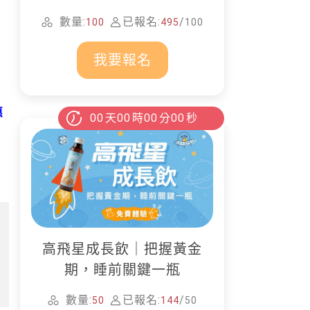
家清潔
數量:
已報名:
/
100
495
100
我要報名
惠
00
天
00
時
00
分
00
秒
高飛星成長飲｜把握黃金
期，睡前關鍵一瓶
數量:
已報名:
/
50
144
50