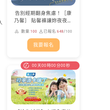
，
告別經期翻身焦慮！［康
乃馨］ 貼馨褲讓妳夜夜好
人
眠
數量:
已報名:
/
100
648
100
我要報名
00
天
00
時
00
分
00
秒