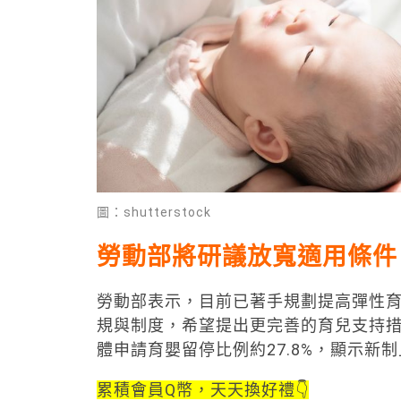
圖：shutterstock
勞動部將研議放寬適用條件
勞動部表示，目前已著手規劃提高彈性
規與制度，希望提出更完善的育兒支持
體申請育嬰留停比例約27.8%，顯示新
累積會員Q幣，天天換好禮👇