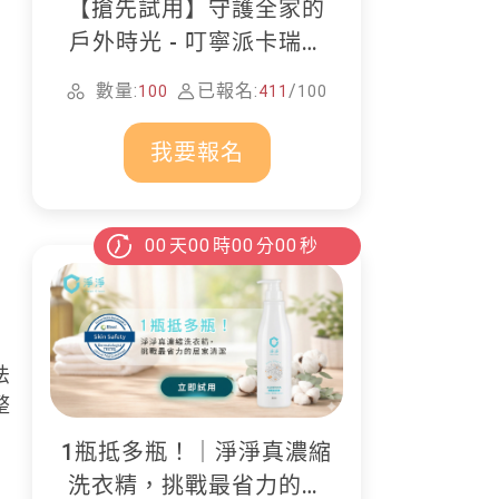
【搶先試用】守護全家的
戶外時光 - 叮寧派卡瑞丁
防蚊液
數量:
已報名:
/
100
411
100
我要報名
00
天
00
時
00
分
00
秒
法
整
1瓶抵多瓶！｜淨淨真濃縮
洗衣精，挑戰最省力的居