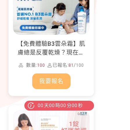
【免費體驗B3雲朵霜】肌
膚總是反覆乾燥？現在就
加入貝膚黛瑪修護體驗計
數量:
已報名:
/
100
81
100
畫！
我要報名
00
天
00
時
00
分
00
秒