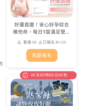
好運首選！安心好孕綜合
維他命，每日1錠滿足營養
所需
數量:
已報名:
/
50
81
50
我要報名
今
仍
00
天
00
時
00
分
00
秒