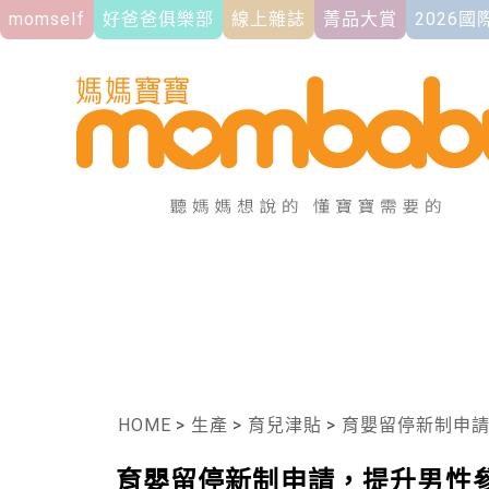
momself
好爸爸俱樂部
線上雜誌
菁品大賞
2026
HOME
>
生產
>
育兒津貼
>
育嬰留停新制申
育嬰留停新制申請，提升男性