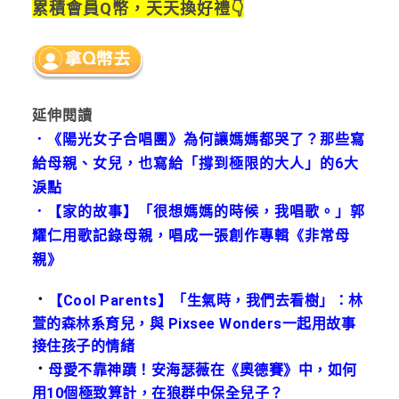
累積會員Q幣，天天換好禮👇
延伸閱讀
．《陽光女子合唱團》為何讓媽媽都哭了？那些寫
給母親、女兒，也寫給「撐到極限的大人」的6大
淚點
．【家的故事】「很想媽媽的時候，我唱歌。」郭
耀仁用歌記錄母親，唱成一張創作專輯《非常母
親》
．
【Cool Parents】「生氣時，我們去看樹」：林
萱的森林系育兒，與 Pixsee Wonders一起用故事
接住孩子的情緒
．
母愛不靠神蹟！安海瑟薇在《奧德賽》中，如何
用10個極致算計，在狼群中保全兒子？