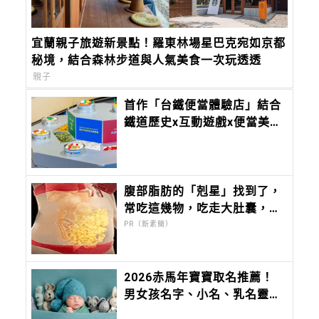
宜蘭親子旅遊新景點！羅東林場星巴克宛如京都
秘境，結合森林步道與人氣美食一次玩透透
親子
首作「台鐵便當體驗店」結合
鐵道歷史x互動遊戲x便當美
食！免費歡迎大人小孩攜手免
費入座
腹部脂肪的「剋星」找到了，
常吃這幾物，吃走大肚囊，瘦
出小蠻腰
PR（新素簡）
2026赤馬年寶寶取名推薦！
男女孩名字、小名、乳名靈感
大全，切記不要「這六個」部