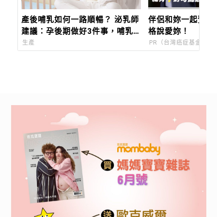
產後哺乳如何一路順暢？ 泌乳師
伴侶和妳一起預防
建議：孕後期做好3件事，哺乳
格說愛妳！
更安心！
生產
PR（台灣癌症基金會）