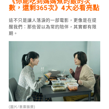
《
你能吃到媽媽煮的飯的次
數，還剩365次》
4
大必看亮點
這不只是讓人落淚的一部電影，更像是在提
醒我們：那些習以為常的陪伴，其實都有限
期。
(圖片/車庫娛樂)