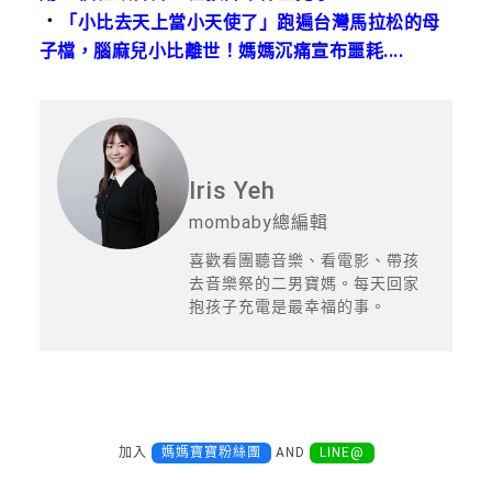
．
「小比去天上當小天使了」跑遍台灣馬拉松的母
子檔，腦麻兒小比離世！媽媽沉痛宣布噩耗....
Iris Yeh
mombaby總編輯
喜歡看團聽音樂、看電影、帶孩
去音樂祭的二男寶媽。每天回家
抱孩子充電是最幸福的事。
加入
媽媽寶寶粉絲團
AND
LINE@