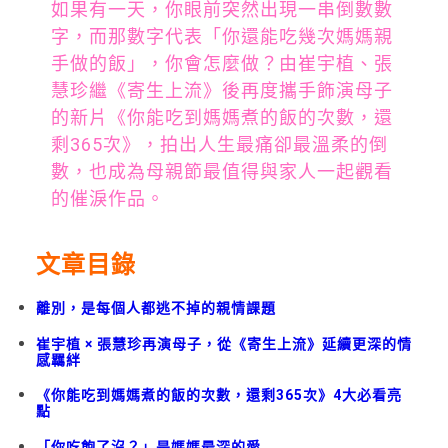
如果有一天，你眼前突然出現一串倒數數
字，而那數字代表「你還能吃幾次媽媽親
手做的飯」，你會怎麼做？由崔宇植、張
慧珍繼《寄生上流》後再度攜手飾演母子
的新片《你能吃到媽媽煮的飯的次數，還
剩365次》，拍出人生最痛卻最溫柔的倒
數，也成為母親節最值得與家人一起觀看
的催淚作品。
文章目錄
離別，是每個人都逃不掉的親情課題
崔宇植 × 張慧珍再演母子，從《寄生上流》延續更深的情
感羈絆
《你能吃到媽媽煮的飯的次數，還剩365次》4大必看亮
點
「你吃飽了沒？」是媽媽最深的愛