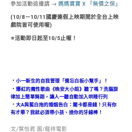
參加活動這邊請 →
媽媽寶寶 X 「無價之保」
(10/8－10/11國慶連假上映期間於全台上映
戲院皆可使用喔)
※活動即日起至10/5止喔！
．
小一新生的自我管理「備忘白板小幫手」！
．
爆紅的魔性歌曲《晚安大小姐》聽了嗎？洗腦旋
律加上簡單舞蹈，讓人一聽自動加入哄睡行列
．
大A與藍白拖的婚姻告白：關卡都是錢！只有你
有才華？我就必須帶小孩、撿你的牙線棒！
文/葉怡君 圖/龍祥電影