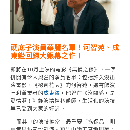
硬底子演員華麗名單！河智苑、成
東鎰
回歸大銀幕之作！
即將在10月上映的電影《無價之保》，一字
排開有令人興奮的演員名單：包括許久沒出
演電影、《祕密花園》的河智苑，還有飾演
高利貸業者的
成東鎰
，他曾在《沒關係，是
愛情啊！》飾演精神科醫師，生活化的演技
早已受到大家的好評。
而其中的演技擔當：最重要「擔保品」則
由童星朴素怡飾演。預告中她天真地問著：