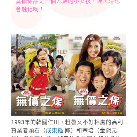
當擔保品是一個九歲的小女孩，連黑道也
會融化啊！
1993年的韓國仁川，粗魯又不好相處的高利
貸業者頭石（
成東鎰
飾）和宗培（金熙元