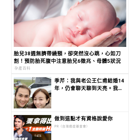
胎兒38週無臍帶繞頸，卻突然沒心跳，心如刀
割！預防胎死腹中注意胎兒6徵兆、母體5狀況
孕產百科
季芹：我與老公王仁甫結婚14
年，仍會聊天聊到天亮。我們
是夫妻，更是一輩子的「芹
仁」。
做到這點才有資格說愛你
PR（台灣癌症基金會）