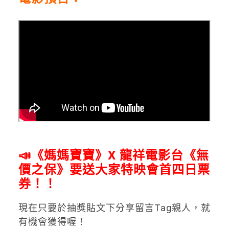
📣《媽媽寶寶》X 龍祥電影台《無
價之保》要送大家特映會首四日票
券！！
現在只要於抽獎貼文下分享留言Tag親人，就
有機會獲得喔！