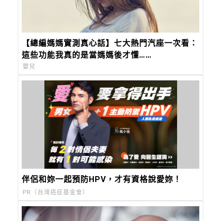
【總編媽媽實測真心話】七大熱門汽座一次看：
這些功能我真的是當媽媽後才懂……
嬰兒
伴侶和妳一起預防HPV，才有資格說愛妳！
PR（台灣癌症基金會）