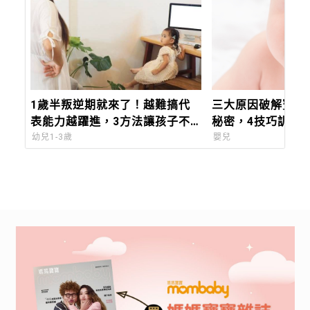
1歲半叛逆期就來了！越難搞代
三大原因破解寶寶
表能力越躍進，3方法讓孩子不
秘密，4技巧訓練
生氣，別在哭鬧時說教
「漏水」
幼兒1-3歲
嬰兒