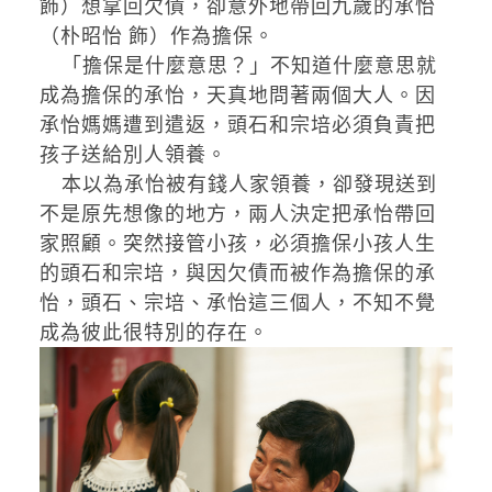
飾）想拿回欠債，卻意外地帶回九歲的承怡
（朴昭怡 飾）作為擔保。
「擔保是什麼意思？」不知道什麼意思就
成為擔保的承怡，天真地問著兩個大人。因
承怡媽媽遭到遣返，頭石和宗培必須負責把
孩子送給別人領養。
本以為承怡被有錢人家領養，卻發現送到
不是原先想像的地方，兩人決定把承怡帶回
家照顧。突然接管小孩，必須擔保小孩人生
的頭石和宗培，與因欠債而被作為擔保的承
怡，頭石、宗培、承怡這三個人，不知不覺
成為彼此很特別的存在。