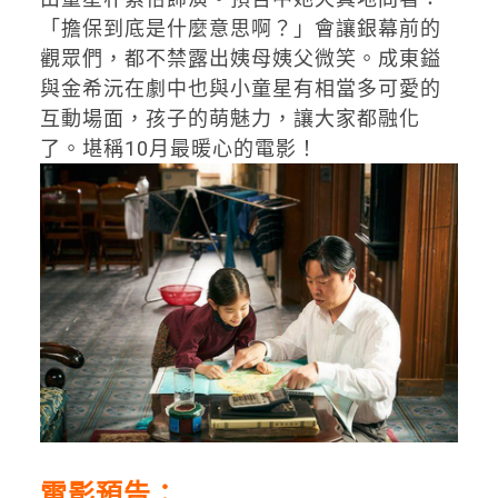
「擔保到底是什麼意思啊？」會讓銀幕前的
觀眾們，都不禁露出姨母姨父微笑。成東鎰
與金希沅在劇中也與小童星有相當多可愛的
互動場面，孩子的萌魅力，讓大家都融化
了。堪稱10月最暖心的電影！
電影預告：