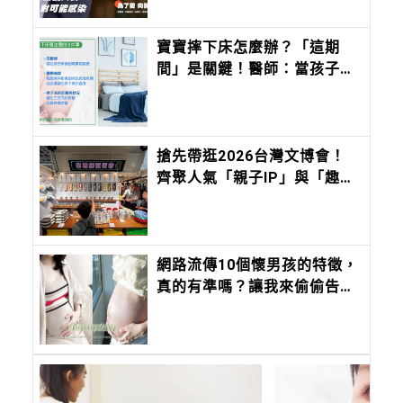
寶寶摔下床怎麼辦？「這期
間」是關鍵！醫師：當孩子出
現8症狀應盡速就醫
搶先帶逛2026台灣文博會！
齊聚人氣「親子IP」與「趣味
文創」，會讓孩子快樂到瘋
掉！
網路流傳10個懷男孩的特徵，
真的有準嗎？讓我來偷偷告訴
你吧！