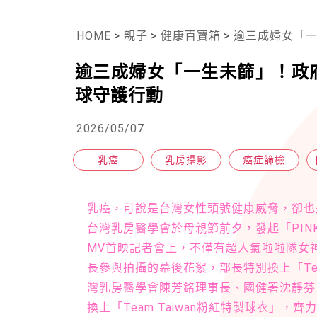
HOME
>
親子
>
健康百寶箱
>
逾三成婦女「一
逾三成婦女「一生未篩」！政
球守護行動
2026/05/07
乳癌
乳房攝影
癌症篩檢
乳癌，可說是台灣女性頭號健康威脅，卻也
台灣乳房醫學會於母親節前夕，發起「PIN
MV首映記者會上，不僅有超人氣啦啦隊女
長參與拍攝的幕後花絮，部長特別換上「Tea
灣乳房醫學會陳芳銘理事長、國健署沈靜芬
換上「Team Taiwan粉紅特製球衣」