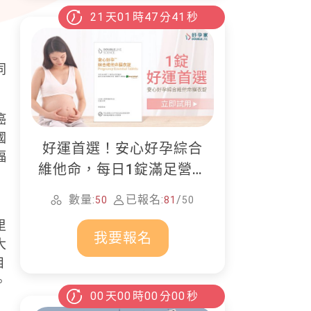
21
天
01
時
47
分
39
秒
同
癌
國
好運首選！安心好孕綜合
福
維他命，每日1錠滿足營養
所需
數量:
已報名:
/
50
81
50
里
我要報名
大
目
。
00
天
00
時
00
分
00
秒