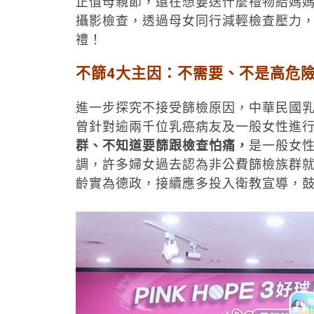
正值母親節，還在想要送什麼禮物給媽媽
攝影檢查，透過母女同行減輕檢查壓力
禮！
不篩4大主因：不需要、不是高危
進一步探究不接受篩檢原因，中華民國乳癌
曾針對逾兩千位乳癌病友及一般女性進
群、不知道要篩跟檢查怕痛，
是一般女
調，許多婦女過去認為非公費篩檢族群
齡實為德政，接續應多投入衛教宣導，