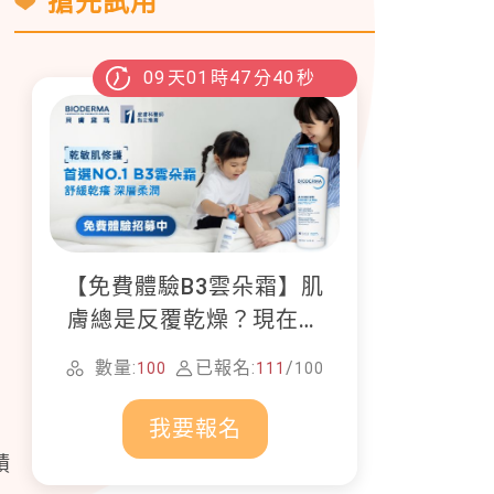
搶先試用
09
天
01
時
47
分
38
秒
【免費體驗B3雲朵霜】肌
膚總是反覆乾燥？現在就
加入貝膚黛瑪修護體驗計
數量:
已報名:
/
100
111
100
畫！
我要報名
積