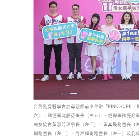
台灣乳房醫學會於母親節前夕舉辦「PINK HOP
六）、國健署沈靜芬署長（左五）、健保署陳亮妤
病友協會黃淑芳理事長（左四）、黃其晟秘書長（右
副秘書長（左二）、周旭桓副秘書長（左一）及乳