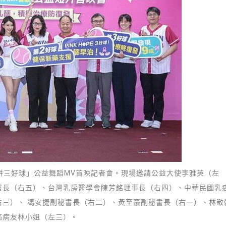
E、拼三好球」公益舞蹈MV首映記者會。現場邀請公益大使李雅英（左
署長（右五）、台灣乳房醫學會陳芳銘理事長（右四）、中華民國乳
三）、 馮安捷副秘書長（右二）、黃至豪副秘書長（右一）、林敬
癌病友林小姐（左三）。