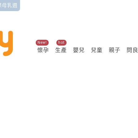
國際母乳週
New!
hot
懷孕
生產
嬰兒
兒童
親子
問