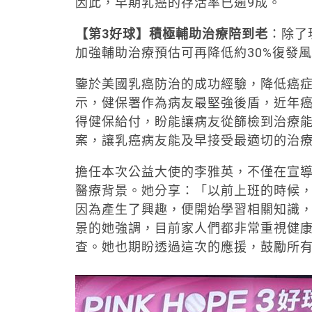
因此，早期乳癌的存活率已逾9成。
【第3好球】積極輔助治療陪到老
：除了
加強輔助治療預估可再降低約30%復發
鑒於美國乳癌防治的成功經驗，降低癌
示，健保署作為病友最堅強後盾，近年
得健保給付，盼能讓病友從篩檢到治療
案，讓乳癌病友能及早接受最適切的治
擔任本次公益大使的李雅英，不僅在宣導
醫療背景。她分享：「以前上班的時候
因為產生了興趣，便開始學習相關知識
景的她強調，目前家人們都非常重視健
查。她也期盼透過這次的應援，鼓勵所