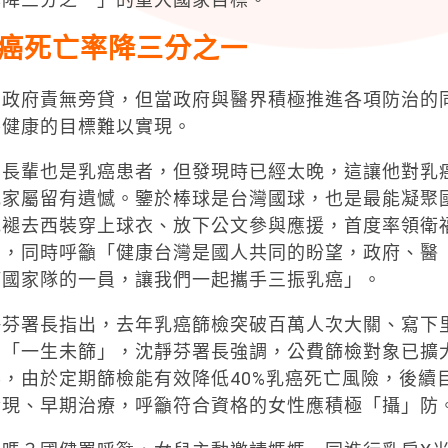
癌死亡率降三分之一
，政府責無旁貸，但當政府與醫界積極推進各項防治的
拚健康的目標難以實現。
的長輩也是乳癌患者，但發現時已經太晚，這讓他對乳
或家屬留有遺憾。鑒於棒球是台灣國球，也是最能凝聚
他褪去西裝穿上球衣、放下公文參與應援，首度率領衛
油，同時呼籲「健康台灣是國人共同的盼望，政府、醫
癌國家隊的一員，讓我們一起攜手三振乳癌」。
靜芬署長指出，去年乳癌篩檢突破百萬人次大關、寫下
女「一生未篩」，沈靜芬署長強調，公費篩檢對象已擴
影，由於定期篩檢能有效降低40%乳癌死亡風險，後續
發現、早期治療，呼籲符合資格的女性應積極「攝」防