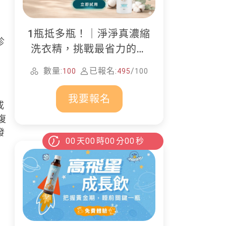
1瓶抵多瓶！｜淨淨真濃縮
診
洗衣精，挑戰最省力的居
家清潔
數量:
已報名:
/
100
495
100
我要報名
或
復
發
00
天
00
時
00
分
00
秒
，