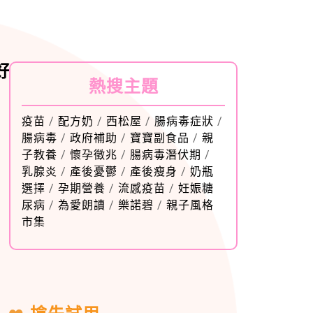
好
熱搜主題
疫苗
/
配方奶
/
西松屋
/
腸病毒症狀
/
腸病毒
/
政府補助
/
寶寶副食品
/
親
子教養
/
懷孕徵兆
/
腸病毒潛伏期
/
乳腺炎
/
產後憂鬱
/
產後瘦身
/
奶瓶
選擇
/
孕期營養
/
流感疫苗
/
妊娠糖
尿病
/
為愛朗讀
/
樂諾碧
/
親子風格
市集