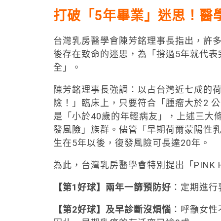
打破「5年畢業」迷思！醫
台灣乳房醫學會陳芳銘理事長指出，許
後存在致命的迷思，為「撐過5年就代表
全」。
陳芳銘理事長強調：以占台灣近七成的
險！」臨床上，只要符合「腫瘤大於2 公分
是「小於40歲的年輕病友」，上述三大
發風險」族群。儘管「早期荷爾蒙陽性
生在5年以後，復發風險可長達20年。
為此，台灣乳房醫學會特別提出「PINK 
【第1好球】兩年一篩預防好
：定期進行
【第2好球】及早診斷沒煩惱
：呼籲女性