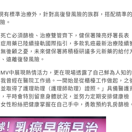
現有標準治療外，針對高復發風險的族群，搭配精準
風險。
症死亡必須篩檢、治療雙管齊下，健保署陳亮妤署長表
癌症用藥已陸續接軌國際指引，多款乳癌最新治療陸續
能無後顧之憂，未來健保署將積極研議多元新藥的給付
療、遠離復發風險。
MV中展現熱情活力，更在現場透露了自己鮮為人知的
，我曾經在醫院工作過。一開始是從櫃檯工作做起，之
，並取得了護理助理（護理師助理）證照。」具備醫護
康，平時會特別留意身體狀況，並努力定期安排健康檢
有女性粉絲把健康掌握在自己手中，勇敢預約乳房篩檢