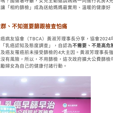
嗎？國健署呼籲，女兒主動邀請媽媽一同進行乳房X
，讓「相約篩檢」成為送給媽媽最實用、溫暖的健康好
險群、不知道要篩跟檢查怕痛
病友協會（TBCA）黃淑芳理事長分享，協會2024
行「乳癌認知及態度調查」，自認為
不需要、不是高危
性及癌友罹癌前未接受篩檢的4大主因。黃淑芳理事長
就沒有風險，所以，不用篩檢，這次政府擴大公費篩檢
鼓勵婦女為自己的健康付諸行動。