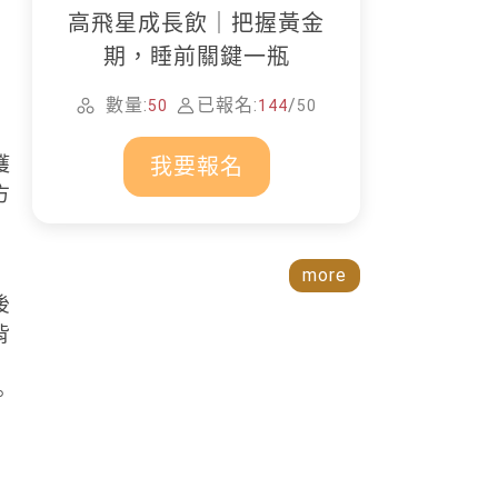
高飛星成長飲｜把握黃金
的
期，睡前關鍵一瓶
數量:
已報名:
/
50
144
50
獲
我要報名
方
more
後
背
。