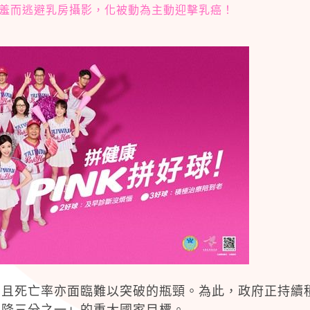
羞而逃避乳房攝影，化被動為主動迎擊乳癌！
，且死亡率亦面臨難以突破的瓶頸。為此，政府正持續
率降三分之一」的重大國家目標。