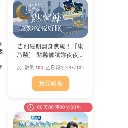
光
年
告別經期翻身焦慮！［康
險
乃馨］ 貼馨褲讓妳夜夜好
強
眠
年
數量:
已報名:
/
100
648
100
我要報名
00
天
00
時
00
分
00
秒