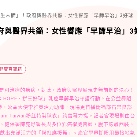
生未篩」！政府與醫界共籲：女性響應「早篩早治」3好球守護行動
府與醫界共籲：女性響應「早篩早治」3
健康百寶箱
是可治療的疾病，對此，政府與醫界展現史無前例的決心！
K HOPE、拼三好球」乳癌早篩早治守護行動。在公益舞蹈
神、公益大使李雅英活力助陣，現場更首播衛福部石崇良部
m Taiwan粉紅特製球衣」跨螢幕力挺。記者會現場則由台
、健保署陳亮妤署長與多位乳癌權威醫師，脫下嚴肅西裝、
，齊力獻出充滿活力的「粉紅應援舞」。產官學界期盼用最接地氣