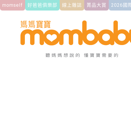
momself
好爸爸俱樂部
線上雜誌
菁品大賞
2026