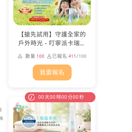
【搶先試用】守護全家的
戶外時光 - 叮寧派卡瑞丁
防蚊液
數量:
已報名:
/
100
411
100
我要報名
00
天
00
時
00
分
00
秒
癌
翰