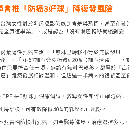
學會推「防癌3好球」降復發風險
多台灣女性對於乳房攝影仍感到害羞與恐懼，甚至在確
完全康復畢業」，或是認為「沒有淋巴轉移就絕對安
荷爾蒙陽性乳癌來說，「無淋巴轉移不等於無復發風
」、「Ki-67細胞分裂指數≥ 20%（細胞活躍）」，
條件只要符合任一項，無論有無淋巴轉移，都屬於「高
乳癌」雖然發展相對溫和，但超過一半病人的復發甚至
HOPE 拼3好球」健康倡議，教導女性如何正確防癌：
乳房篩檢，可有效降低40%的乳癌死亡風險。
不要害怕篩檢出乳癌，如今醫療進步，治療選擇多元