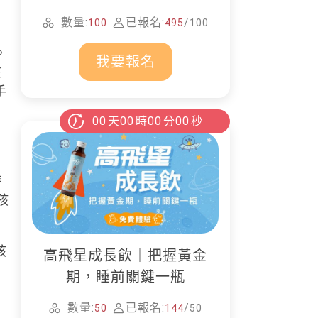
家清潔
數量:
已報名:
/
100
495
100
。
我要報名
在
手
00
天
00
時
00
分
00
秒
時
孩
孩
高飛星成長飲｜把握黃金
期，睡前關鍵一瓶
數量:
已報名:
/
50
144
50