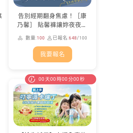
告別經期翻身焦慮！［康
其
乃馨］ 貼馨褲讓妳夜夜好
眠
數量:
已報名:
/
100
648
100
我要報名
00
天
00
時
00
分
00
秒