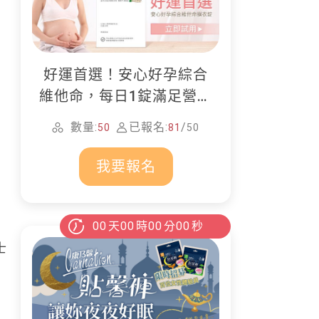
好運首選！安心好孕綜合
維他命，每日1錠滿足營養
所需
數量:
已報名:
/
50
81
50
我要報名
00
天
00
時
00
分
00
秒
士