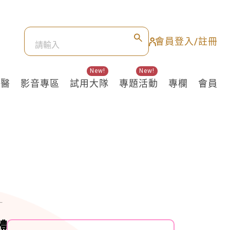
會員登入/註冊
New!
New!
良醫
影音專區
試用大隊
專題活動
專欄
會員
體