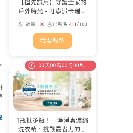
【搶先試用】守護全家的
戶外時光 - 叮寧派卡瑞丁
防蚊液
數量:
已報名:
/
100
411
100
我要報名
00
天
00
時
00
分
00
秒
們
社
真
兒
1瓶抵多瓶！｜淨淨真濃縮
洗衣精，挑戰最省力的居