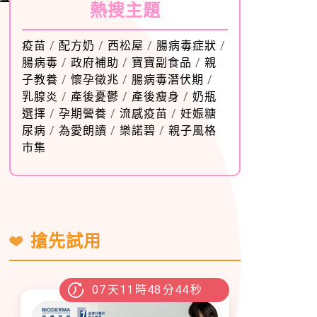
熱搜主題
疫苗
/
配方奶
/
西松屋
/
腸病毒症狀
/
腸病毒
/
政府補助
/
寶寶副食品
/
親
子教養
/
懷孕徵兆
/
腸病毒潛伏期
/
乳腺炎
/
產後憂鬱
/
產後瘦身
/
奶瓶
選擇
/
孕期營養
/
流感疫苗
/
妊娠糖
尿病
/
為愛朗讀
/
樂諾碧
/
親子風格
市集
搶先試用
07
天
11
時
48
分
42
秒