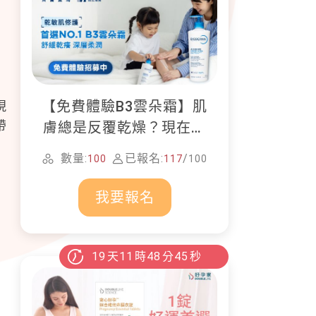
【免費體驗B3雲朵霜】肌
現
帶
膚總是反覆乾燥？現在就
加入貝膚黛瑪修護體驗計
數量:
已報名:
/
100
117
100
畫！
我要報名
19
天
11
時
48
分
43
秒