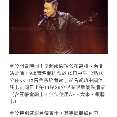
至於開賣時間！？超級圓頂公布高雄、台北
站票價，9場實名制門票於15日中午12點16
分在KKTIX售票系統開賣；冠名贊助中國信
託卡友同日上午11點28分限區限量優先購票
（含簽帳金融卡，無法使用AE、大來、銀聯
卡）。
至於特別感謝台灣賓士，其專屬體驗內容，