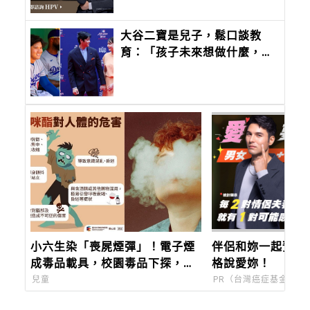
大谷二寶是兒子，鬆口談教
育：「孩子未來想做什麼，應
該由他們自己決定。」
小六生染「喪屍煙彈」！電子煙
伴侶和妳一起預防
成毒品載具，校園毒品下探，教
格說愛妳！
育部9月推唾液快篩
兒童
PR（台灣癌症基金會）