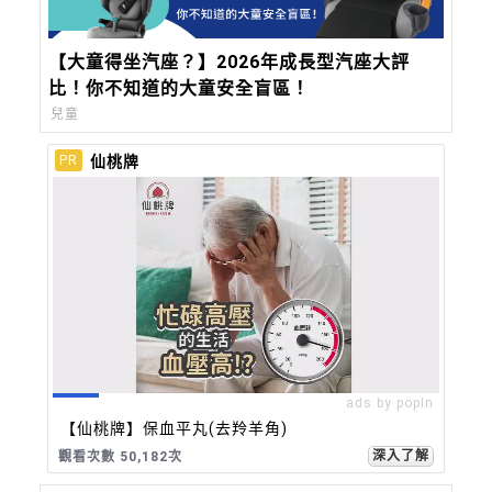
【大童得坐汽座？】2026年成長型汽座大評
比！你不知道的大童安全盲區！
兒童
仙桃牌
PR
ads by popIn
【仙桃牌】保血平丸(去羚羊角)
深入了解
觀看次數 50,182次