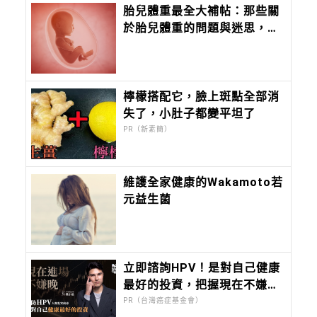
胎兒體重最全大補帖：那些關
於胎兒體重的問題與迷思，全
面破解報你知
檸檬搭配它，臉上斑點全部消
失了，小肚子都變平坦了
PR（新素簡）
維護全家健康的Wakamoto若
元益生菌
立即諮詢HPV！是對自己健康
最好的投資，把握現在不嫌
晚！
PR（台灣癌症基金會）