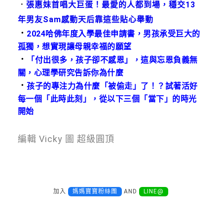
．
張惠妹首唱大巨蛋！最愛的人都到場，穩交13
年男友Sam感動天后靠這些貼心舉動
．
2024哈佛年度入學最佳申請書，男孩承受巨大的
孤獨，想實現讓母親幸福的願望
．
「付出很多，孩子卻不感恩」，這與忘恩負義無
關，心理學研究告訴你為什麼
．
孩子的專注力為什麼「被偷走」了！？試著活好
每一個「此時此刻」，從以下三個「當下」的時光
開始
編輯 Vicky 圖 超級圓頂
加入
媽媽寶寶粉絲團
AND
LINE@