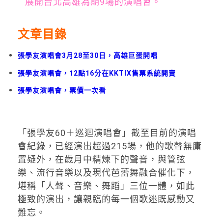
展開台北高雄為期9場的演唱會。
文章目錄
張學友演唱會3月28至30日，高雄巨蛋開唱
張學友演唱會，12點16分在KKTIX售票系統開賣
張學友演唱會，票價一次看
「張學友60＋巡迴演唱會」截至目前的演唱
會紀錄，已經演出超過215場，他的歌聲無庸
置疑外，在歲月中精煉下的聲音，與管弦
樂、流行音樂以及現代芭蕾舞融合催化下，
堪稱「人聲、音樂、舞蹈」三位一體，如此
極致的演出，讓親臨的每一個歌迷既感動又
難忘。