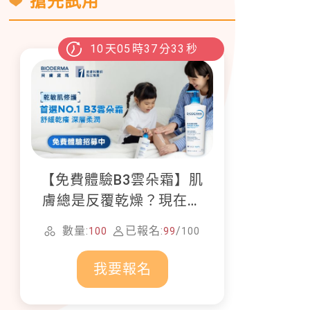
搶先試用
10
天
05
時
37
分
31
秒
【免費體驗B3雲朵霜】肌
膚總是反覆乾燥？現在就
加入貝膚黛瑪修護體驗計
數量:
已報名:
/
100
99
100
畫！
我要報名