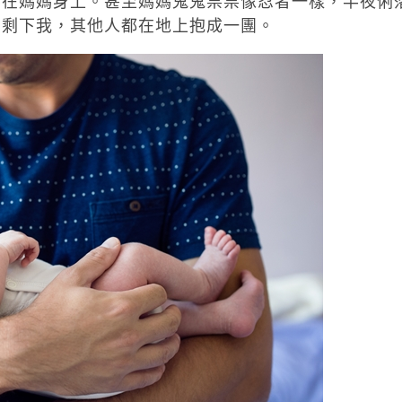
壓在媽媽身上。甚至媽媽鬼鬼祟祟像忍者一樣，半夜俐
只剩下我，其他人都在地上抱成一團。