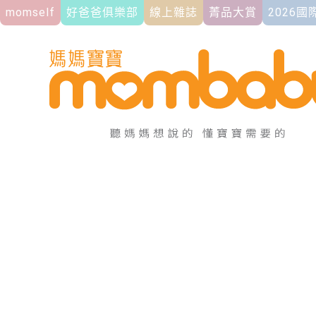
momself
好爸爸俱樂部
線上雜誌
菁品大賞
2026