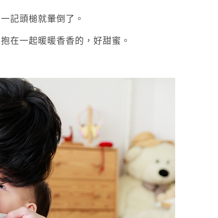
第一記頭槌就暈倒了。
們抱在一起暖暖香香的，好甜蜜。