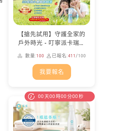
落
【搶先試用】守護全家的
戶外時光 - 叮寧派卡瑞丁
防蚊液
數量:
已報名:
/
100
411
100
我要報名
00
天
00
時
00
分
00
秒