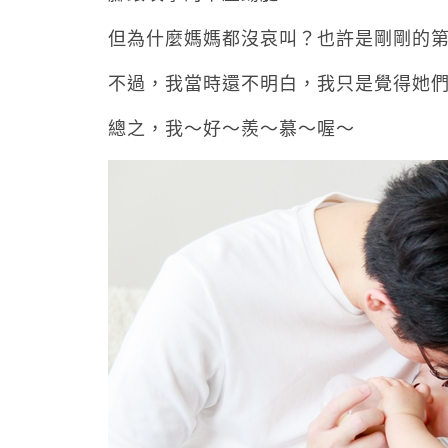
但為什麼媽媽都沒哀叫？也許是剛剛的
不過，我當時還不明白，我只是覺得她
總之，我～好～羨～慕～喔～