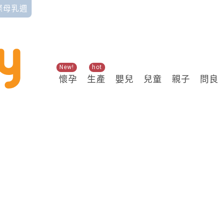
國際母乳週
New!
hot
懷孕
生產
嬰兒
兒童
親子
問