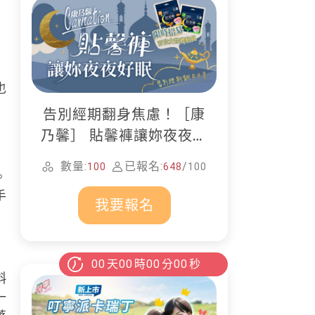
也
告別經期翻身焦慮！［康
乃馨］ 貼馨褲讓妳夜夜好
眠
數量:
已報名:
/
100
648
100
。
手
我要報名
00
天
00
時
00
分
00
秒
斜
一