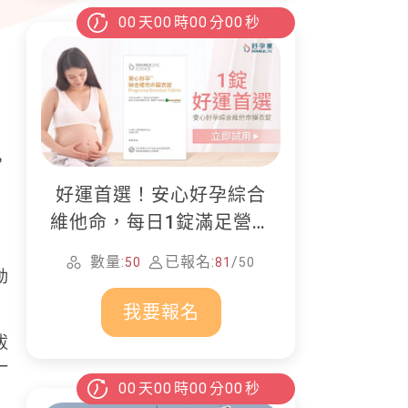
00
天
00
時
00
分
00
秒
，
好運首選！安心好孕綜合
維他命，每日1錠滿足營養
所需
數量:
已報名:
/
50
81
50
動
我要報名
拔
一
00
天
00
時
00
分
00
秒