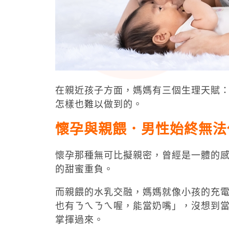
在親近孩子方面，媽媽有三個生理天賦
怎樣也難以做到的。
懷孕與親餵．男性始終無法
懷孕那種無可比擬親密，曾經是一體的
的甜蜜重負。
而親餵的水乳交融，媽媽就像小孩的充
也有ㄋㄟㄋㄟ喔，能當奶嘴」，沒想到
掌揮過來。