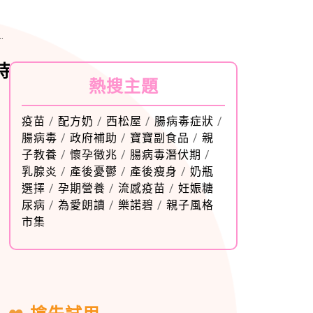
時
熱搜主題
疫苗
/
配方奶
/
西松屋
/
腸病毒症狀
/
腸病毒
/
政府補助
/
寶寶副食品
/
親
子教養
/
懷孕徵兆
/
腸病毒潛伏期
/
乳腺炎
/
產後憂鬱
/
產後瘦身
/
奶瓶
選擇
/
孕期營養
/
流感疫苗
/
妊娠糖
尿病
/
為愛朗讀
/
樂諾碧
/
親子風格
市集