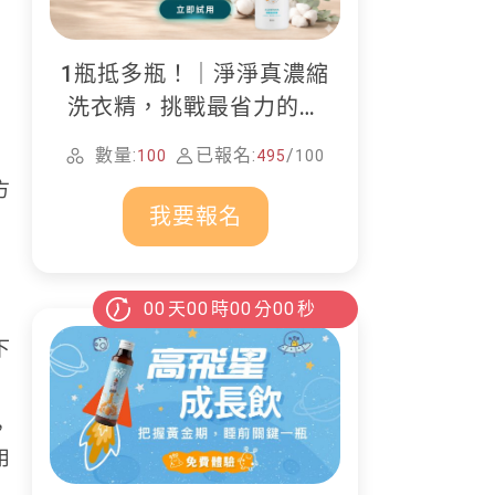
1瓶抵多瓶！｜淨淨真濃縮
洗衣精，挑戰最省力的居
家清潔
數量:
已報名:
/
100
495
100
方
我要報名
00
天
00
時
00
分
00
秒
下
，
用