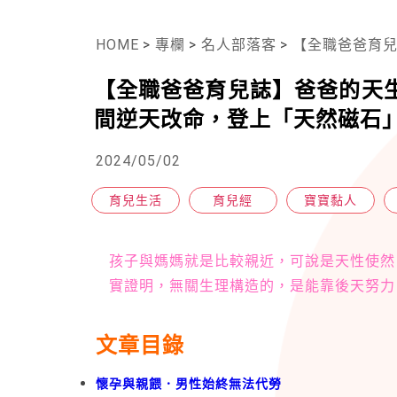
HOME
>
專欄
>
名人部落客
>
【全職爸爸育兒誌】爸
【全職爸爸育兒誌】爸爸的天
間逆天改命，登上「天然磁石
2024/05/02
育兒生活
育兒經
寶寶黏人
孩子與媽媽就是比較親近，可說是天性使然
實證明，無關生理構造的，是能靠後天努力
文章目錄
懷孕與親餵．男性始終無法代勞