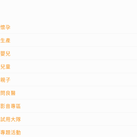
懷孕
生產
嬰兒
兒童
親子
問良醫
影音專區
試用大隊
專題活動