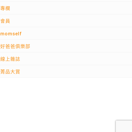
專欄
會員
momself
好爸爸俱樂部
線上雜誌
菁品大賞