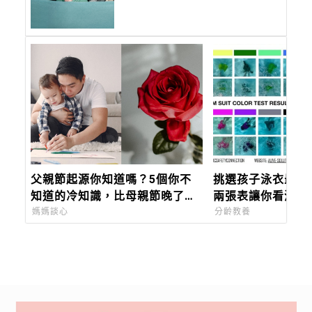
大全，切記不要「這六個」部
首
父親節起源你知道嗎？5個你不
挑選孩子泳衣最重
知道的冷知識，比母親節晚了近
兩張表讓你看清楚
60年，只有台灣、蒙古在過「88
挑，泳池、開放水
媽媽談心
分齡教養
節」！