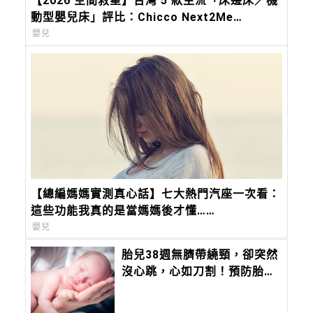
【2026 空間救星】台灣 5 款主流「床邊床／機
動型嬰兒床」評比：Chicco Next2Me
Forever，都會育兒的終極解方
嬰兒
【總編媽媽實測真心話】七大熱門汽座一次看：
這些功能我真的是當媽媽後才懂……
嬰兒
胎兒38週無臍帶繞頸，卻突然
沒心跳，心如刀割！預防胎死
腹中注意胎兒6徵兆、母體5狀
況