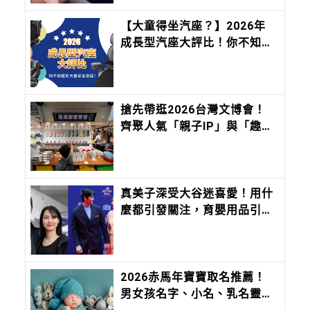
【大童得坐汽座？】2026年
成長型汽座大評比！你不知道
的大童安全盲區！
搶先帶逛2026台灣文博會！
齊聚人氣「親子IP」與「趣味
文創」，會讓孩子快樂到瘋
掉！
真美子深受大谷迷喜愛！用什
麼都引發關注，育嬰用品引發
討論
2026赤馬年寶寶取名推薦！
男女孩名字、小名、乳名靈感