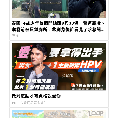
泰國14歲少年校園開槍釀8死30傷 曾遭霸凌、
案發前被反鎖廁所，悲劇背後誰看見了求救訊
號？
專欄
做到這點才有資格說愛你
PR（台灣癌症基金會）