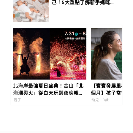
己！5大重點了解新手媽咪的
「第四孕期」
北海岸最強夏日盛典！金山「北
【寶寶發展里程碑：
海潮與火」從白天玩到夜晚親子
個月】孩子常常說
必玩攻略
實是自我意識的表
親子
幼兒1-3歲