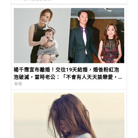
楊千霈宣布離婚！交往19天結婚，婚後粉紅泡
泡破滅，當時老公：「不會有人天天談戀愛，那
只是偶像劇，我們要學會過生活。」
專欄