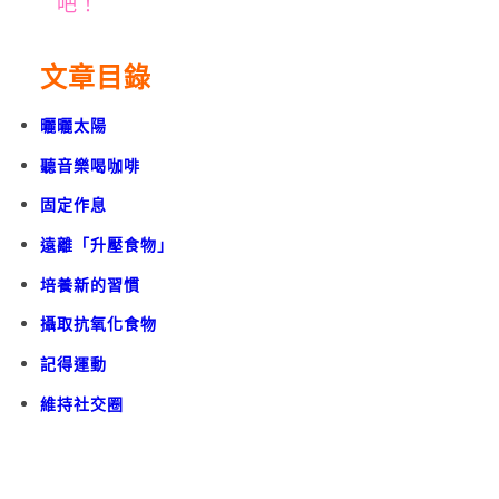
吧！
文章目錄
曬曬太陽
聽音樂喝咖啡
固定作息
遠離「升壓食物」
培養新的習慣
攝取抗氧化食物
記得運動
維持社交圈