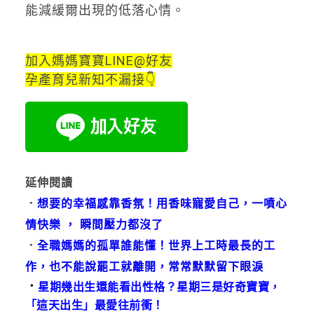
能減緩爾出現的低落心情。
加入媽媽寶寶LINE@好友
孕產育兒新知不漏接👇
延伸閱讀
．
想要的幸福感靠香氛！用香味寵愛自己，一噴心
情快樂 ， 瞬間壓力都沒了
．
全職媽媽的孤單誰能懂！世界上工時最長的工
作，也不能說罷工就離開，常常默默留下眼淚
．
星期幾出生還能看出性格？星期三是好奇寶寶，
「這天出生」最愛往前衝！