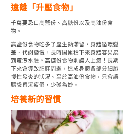
遠離「升壓食物」
千萬要忌口高鹽份、高糖份以及高油份食
物。
高鹽份食物吃多了產生鈉滯留，身體循環變
差、代謝變慢，長時間累積下來身體容易感
到疲憊水腫。高糖份食物則讓人上癮！長期
下來會導致肥胖問題，造成身體各部分細胞
慢性發炎的狀況。至於高油份食物，只會讓
腦袋昏沉疲倦，少碰為妙。
培養新的習慣