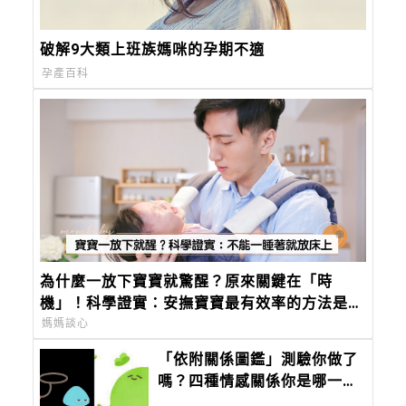
破解9大類上班族媽咪的孕期不適
孕產百科
為什麼一放下寶寶就驚醒？原來關鍵在「時
機」！科學證實：安撫寶寶最有效率的方法是這
個
媽媽談心
「依附關係圖鑑」測驗你做了
嗎？四種情感關係你是哪一
種？經常「搞消失」竟然是這