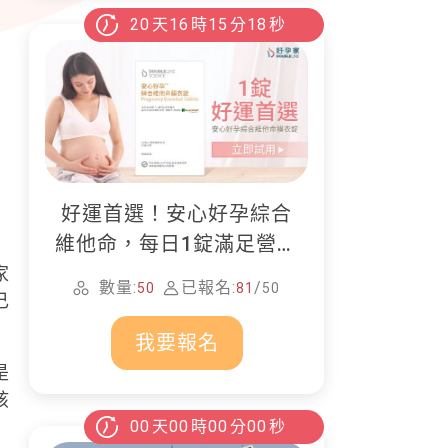
20
天
16
時
15
分
16
秒
好運首選！安心好孕綜合
維他命，每日1錠滿足營養
所需
家
數量:
已報名:
/
50
81
50
己
我要報名
是
孩
00
天
00
時
00
分
00
秒