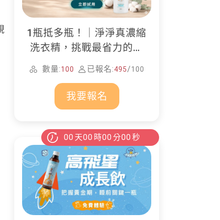
視
1瓶抵多瓶！｜淨淨真濃縮
洗衣精，挑戰最省力的居
家清潔
數量:
已報名:
/
100
495
100
我要報名
00
天
00
時
00
分
00
秒