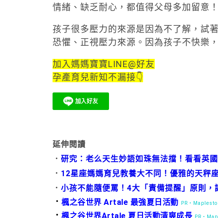
情緒、缺乏耐心，都值得父母多加留意
孩子很多壓力的來源是因為不了解，試
恐懼、正視壓力來源。因為孩子不快樂
加入媽媽寶寶LINE@好友
孕產育兒新知不漏接👇
延伸閱讀
．
研究：老么天生妙語如珠無法擋！看看英國
．
12星座媽媽育兒教養大不同！優雅的天秤
．
小孩不能隨便罵！4大「責備提醒」原則，
．
楓之谷世界 Artale 最強夏日活動
PR・Maplestor
．
楓之谷世界Artale 夏日活動清爽成長
PR・Mapl