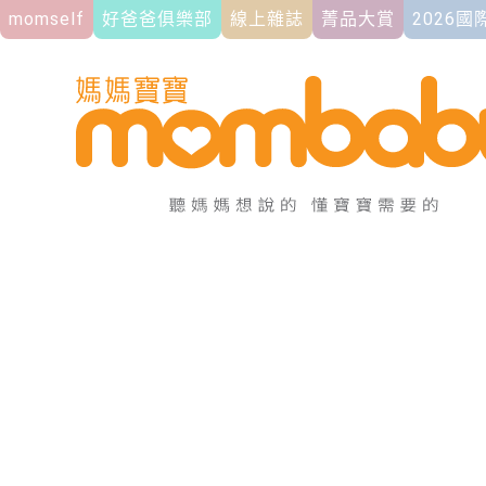
momself
好爸爸俱樂部
線上雜誌
菁品大賞
2026