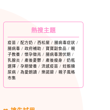
熱搜主題
疫苗
/
配方奶
/
西松屋
/
腸病毒症狀
/
腸病毒
/
政府補助
/
寶寶副食品
/
親
子教養
/
懷孕徵兆
/
腸病毒潛伏期
/
乳腺炎
/
產後憂鬱
/
產後瘦身
/
奶瓶
選擇
/
孕期營養
/
流感疫苗
/
妊娠糖
尿病
/
為愛朗讀
/
樂諾碧
/
親子風格
市集