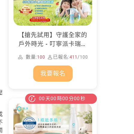
【搶先試用】守護全家的
戶外時光 - 叮寧派卡瑞丁
防蚊液
數量:
已報名:
/
100
411
100
我要報名
壓
00
天
00
時
00
分
00
秒
或
不
鬧