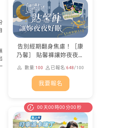
份
自
告別經期翻身焦慮！［康
無
乃馨］ 貼馨褲讓妳夜夜好
出
眠
一
數量:
已報名:
/
100
648
100
我要報名
00
天
00
時
00
分
00
秒