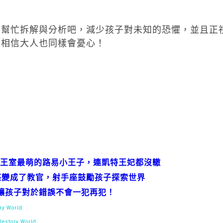
！
著幫忙拆解與分析吧，減少孩子對未知的恐懼，並且正
，相信大人也同樣會憂心！
王室最萌的路易小王子，連凱特王妃都沒轍
座變成了教官，射手座鼓勵孩子探索世界
讓孩子對於錯誤不會一犯再犯！
y World
estory World