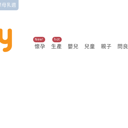
國際母乳週
New!
hot
懷孕
生產
嬰兒
兒童
親子
問