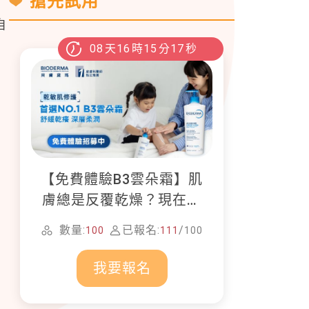
搶先試用
自
08
天
16
時
15
分
15
秒
【免費體驗B3雲朵霜】肌
膚總是反覆乾燥？現在就
加入貝膚黛瑪修護體驗計
數量:
已報名:
/
100
111
100
畫！
我要報名