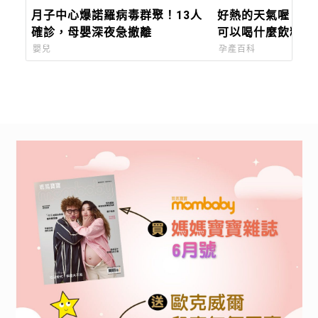
月子中心爆諾羅病毒群聚！13人
好熱的天氣喔！哺
確診，母嬰深夜急撤離
可以喝什麼飲料呢
嬰兒
孕產百科