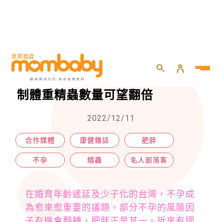
HOME
>
專欄
>
名人部落客
>
肥胖男性精蟲少、不孕風險高 控制體重精蟲數量可望翻倍
肥胖男性精蟲少、不孕風險高 控
制體重精蟲數量可望翻倍
2022/12/11
合作媒體
康健雜誌
肥胖
不孕
精蟲
名人部落客
在婚育年齡遞延及少子化的台灣，不孕成
為愈來愈重要的議題。部分不孕的風險因
子有機會翻轉，肥胖正是其一。近來有國