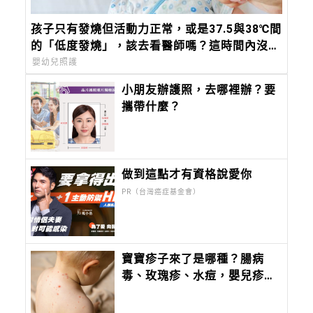
孩子只有發燒但活動力正常，或是37.5與38℃間
的「低度發燒」，該去看醫師嗎？這時間內沒退
燒，必須就醫
嬰幼兒照護
小朋友辦護照，去哪裡辦？要
攜帶什麼？
做到這點才有資格說愛你
PR（台灣癌症基金會）
寶寶疹子來了是哪種？腸病
毒、玫瑰疹、水痘，嬰兒疹子
問題照護全攻略