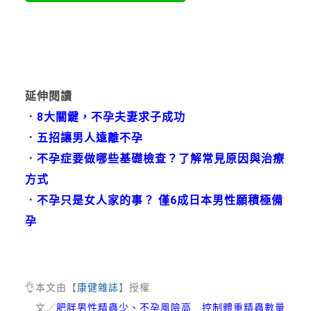
延伸閱讀
．
8大關鍵，不孕夫妻求子成功
．
五招讓男人遠離不孕
．
不孕症要做哪些基礎檢查？了解常見原因與治療
方式
．
不孕只是女人家的事？ 僅6成日本男性願積極備
孕
👌
本文由【
康健雜誌
】授權
文／
肥胖男性精蟲少、不孕風險高 控制體重精蟲數量