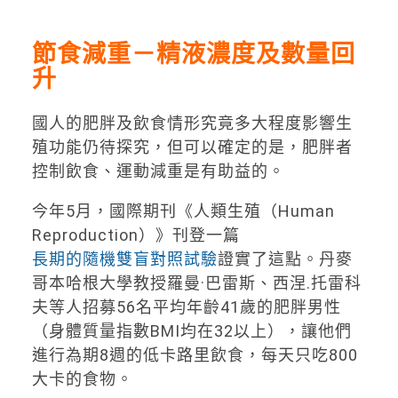
節食減重－精液濃度及數量回
升
國人的肥胖及飲食情形究竟多大程度影響生
殖功能仍待探究，但可以確定的是，肥胖者
控制飲食、運動減重是有助益的。
今年5月，國際期刊《人類生殖（Human
Reproduction）》刊登一篇
長期的隨機雙盲對照試驗
證實了這點。丹麥
哥本哈根大學教授羅曼·巴雷斯、西涅.托雷科
夫等人招募56名平均年齡41歲的肥胖男性
（身體質量指數BMI均在32以上），讓他們
進行為期8週的低卡路里飲食，每天只吃800
大卡的食物。