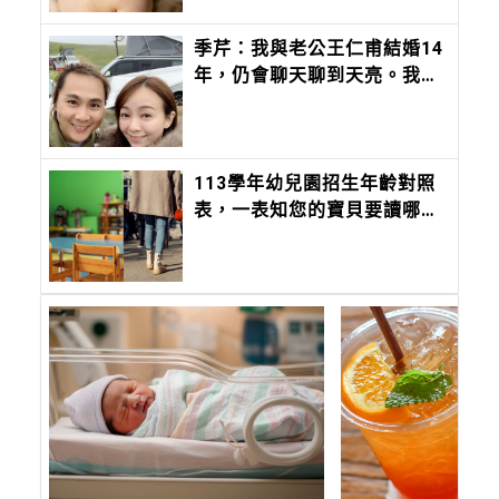
季芹：我與老公王仁甫結婚14
年，仍會聊天聊到天亮。我們
是夫妻，更是一輩子的「芹
仁」。
113學年幼兒園招生年齡對照
表，一表知您的寶貝要讀哪個
班別