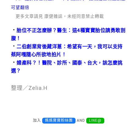
可望翻倍
更多文章請見 康健雜誌，未經同意禁止轉載
．
胎位不正怎麼辦？醫生：這4種寶寶胎位請勇敢剖
腹！
．
二伯創業背後藏洋蔥：希望有一天，我可以支持
蔡阿嘎隨心所欲地拍片！
．
婦產科？！醫院、診所、國泰、台大，該怎麼挑
選？
整理／Zelia.H
加入
媽媽寶寶粉絲團
AND
LINE@