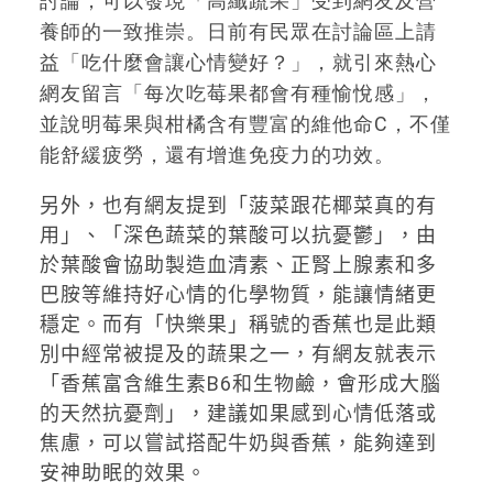
討論，可以發現「高纖蔬果」受到網友及營
養師的一致推崇。日前有民眾在討論區上請
益「吃什麼會讓心情變好？」，就引來熱心
網友留言「每次吃莓果都會有種愉悅感」，
並說明莓果與柑橘含有豐富的維他命C，不僅
能舒緩疲勞，還有增進免疫力的功效。
另外，也有網友提到「菠菜跟花椰菜真的有
用」、「深色蔬菜的葉酸可以抗憂鬱」，由
於葉酸會協助製造血清素、正腎上腺素和多
巴胺等維持好心情的化學物質，能讓情緒更
穩定。而有「快樂果」稱號的香蕉也是此類
別中經常被提及的蔬果之一，有網友就表示
「香蕉富含維生素
B6
和生物鹼，會形成大腦
的天然抗憂劑」，建議如果感到心情低落或
焦慮，可以嘗試搭配牛奶與香蕉，能夠達到
安神助眠的效果。