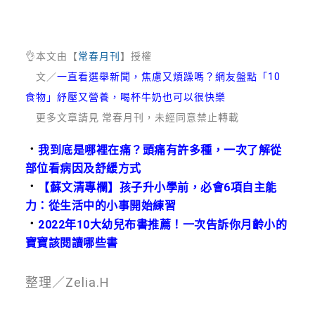
👌本文由【
常春月刊
】授權
文／
一直看選舉新聞，焦慮又煩躁嗎？網友盤點「10
食物」紓壓又營養，喝杯牛奶也可以很快樂
更多文章請見 常春月刊，未經同意禁止轉載
．
我到底是哪裡在痛？頭痛有許多種，一次了解從
部位看病因及舒緩方式
．
【蘇文清專欄】孩子升小學前，必會6項自主能
力：從生活中的小事開始練習
．
2022年10大幼兒布書推薦！一次告訴你月齡小的
寶寶該閱讀哪些書
整理／Zelia.H