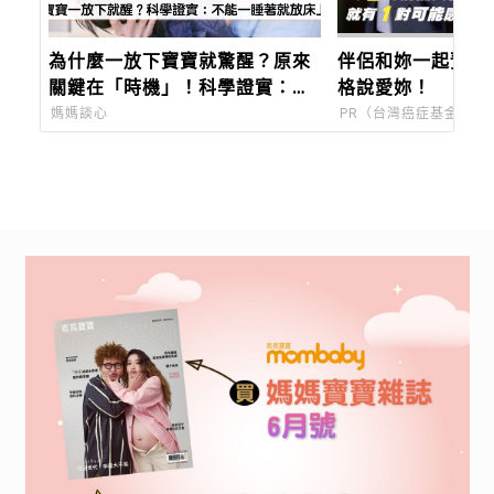
為什麼一放下寶寶就驚醒？原來
伴侶和妳一起預防
關鍵在「時機」！科學證實：安
格說愛妳！
撫寶寶最有效率的方法是這個
媽媽談心
PR（台灣癌症基金會）