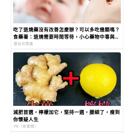
吃了退燒藥沒有改善怎麼辦？可以多吃幾顆嗎？
食藥署：退燒需要時間等待，小心藥物中毒與副
作用！
嬰幼兒照護
減肥首選，檸檬加它，堅持一週，腰細了，瘦到
你懷疑人生
PR（新素簡）