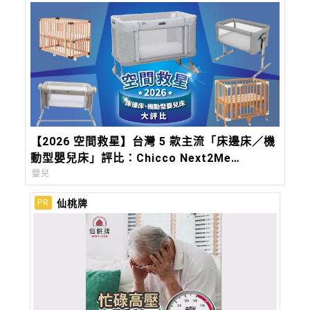
【2026 空間救星】台灣 5 款主流「床邊床／機
動型嬰兒床」評比：Chicco Next2Me
Forever，都會育兒的終極解方
嬰兒
仙桃牌
PR