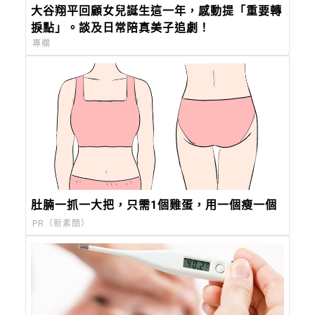
大谷翔平回顧女兒誕生這一年，感動提「重要轉
捩點」。談及日常陪真美子追劇！
專欄
肚腩一抓一大把，只需1個雞蛋，用一個瘦一個
PR（新素簡）