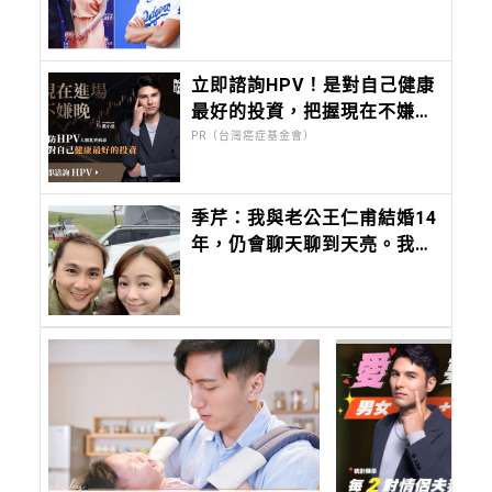
家陪孩子，好爸爸模式全開
立即諮詢HPV！是對自己健康
最好的投資，把握現在不嫌
晚！
PR（台灣癌症基金會）
季芹：我與老公王仁甫結婚14
年，仍會聊天聊到天亮。我們
是夫妻，更是一輩子的「芹
仁」。