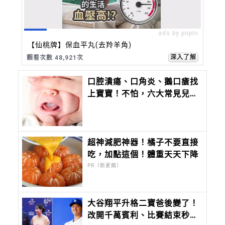
ads by popIn
【仙桃牌】保血平丸(去羚羊角)
深入了解
觀看次數 48,921次
口腔潰瘍、口角炎、鵝口瘡找
上寶寶！不怕，六大常見兒童
口腔症狀一次看懂，教你如何
治療及照護！
超神減肥神器！橘子不要直接
吃，加點這個！體重天天下降
PR（新素簡）
大谷翔平升格二寶爸後變了！
改開千萬賓利、比賽結束秒回