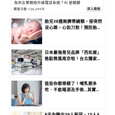
為何企業開始升級電話系統？AI 是關鍵
深入瞭解
觀看次數 126,499次
胎兒38週無臍帶繞頸，卻突然
沒心跳，心如刀割！預防胎死
腹中注意胎兒6徵兆、母體5狀
況
日本最強育兒品牌「西松屋」
進駐微風南京啦！台北獨家限
定好禮曝光，夏季商品8折起
這些你都想錯了！哺乳期多
吃．不能喝酒及手術…其實是
迷思
8天內驗出39人新冠、10人A