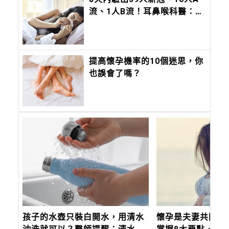
流、1人B流！耳鼻喉科醫：初
始症狀像感冒，別只靠「現在
沒有發燒」安慰自己
提高懷孕機率的10個迷思，你
也誤會了嗎？
孩子的水壺只裝白開水，用清水
懷孕是夫妻共同的