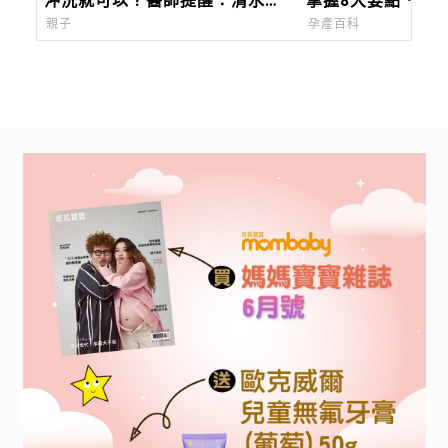
沖洗就可以？醫師提醒：清水洗
掌握8大要點．增
不掉生物膜
率
親子
孕產百科