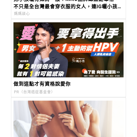
不只是全台灣最會穿衣服的女人，連IG曬小孩都
美得超有靈氣
媽媽談心
做到這點才有資格說愛你
PR（台灣癌症基金會）