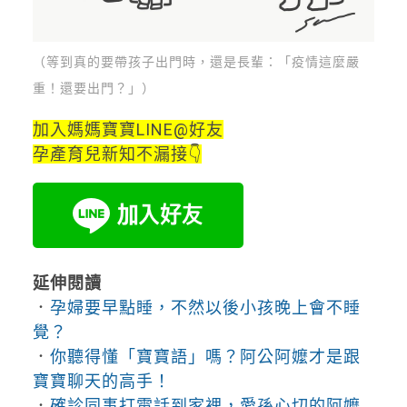
（等到真的要帶孩子出門時，還是長輩：「疫情這麼嚴
重！還要出門？」）
加入媽媽寶寶LINE@好友
孕產育兒新知不漏接👇
延伸閱讀
．
孕婦要早點睡，不然以後小孩晚上會不睡
覺？
．
你聽得懂「寶寶語」嗎？阿公阿嬤才是跟
寶寶聊天的高手！
．
確診同事打電話到家裡，愛孫心切的阿嬤