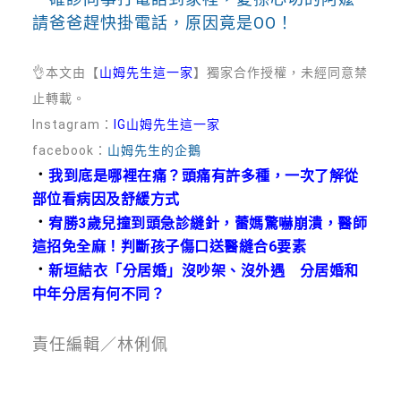
請爸爸趕快掛電話，原因竟是OO！
👌
本文由【
山姆先生這一家
】獨家合作授權，未經同意禁
止轉載。
Instagram：
IG山姆先生這一家
facebook：
山姆先生的企鵝
．
我到底是哪裡在痛？頭痛有許多種，一次了解從
部位看病因及舒緩方式
．
宥勝3歲兒撞到頭急診縫針，蕾媽驚嚇崩潰，醫師
這招免全麻！判斷孩子傷口送醫縫合6要素
．
新垣結衣「分居婚」沒吵架、沒外遇 分居婚和
中年分居有何不同？
責任編輯／林俐佩