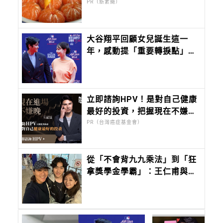
PR（新素簡）
大谷翔平回顧女兒誕生這一
年，感動提「重要轉捩點」。
談及日常陪真美子追劇！
立即諮詢HPV！是對自己健康
最好的投資，把握現在不嫌
晚！
PR（台灣癌症基金會）
從「不會背九九乘法」到「狂
拿獎學金學霸」：王仁甫與季
芹做到最難的事：讓孩子長成
自己的樣子