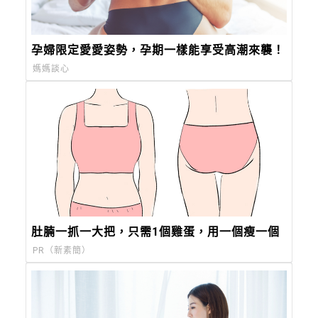
孕婦限定愛愛姿勢，孕期一樣能享受高潮來襲！
媽媽談心
肚腩一抓一大把，只需1個雞蛋，用一個瘦一個
PR（新素簡）