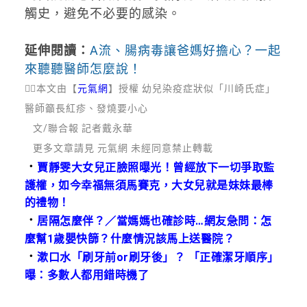
觸史，避免不必要的感染。
延伸閱讀：
A流、腸病毒讓爸媽好擔心？一起
來聽聽醫師怎麼說！
💁‍♀本文由【
元氣網
】授權 幼兒染疫症狀似「川崎氏症」
醫師籲長紅疹、發燒要小心
文/聯合
報 記者戴永華
更多文章請見 元氣網 未經同意禁止轉載
．
賈靜雯大女兒正臉照曝光！曾經放下一切爭取監
護權，如今幸福無須馬賽克，大女兒就是妹妹最棒
的禮物！
．
居隔怎麼伴？／當媽媽也確診時…網友急問：怎
麼幫1歲嬰快篩？什麼情況該馬上送醫院？
．
漱口水「刷牙前or刷牙後」？ 「正確潔牙順序」
曝：多數人都用錯時機了