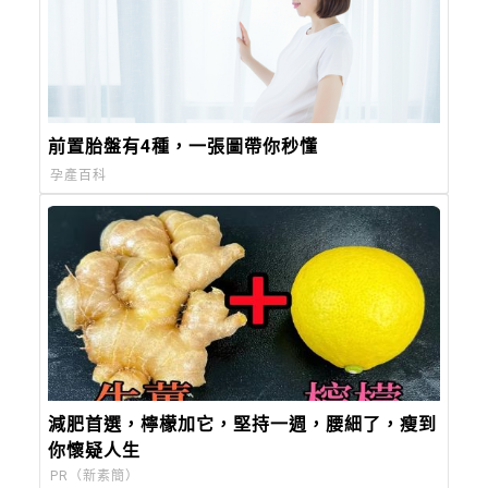
前置胎盤有4種，一張圖帶你秒懂
孕產百科
減肥首選，檸檬加它，堅持一週，腰細了，瘦到
你懷疑人生
PR（新素簡）