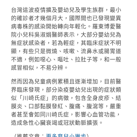
台灣這波疫情擴及嬰幼兒及學生族群，最小
的確診者才幾個月大，國際間也已發現變異
病毒株的感染開始轉向年輕化。羅東博愛醫
院小兒科吳淑娟醫師表示，大部分嬰幼兒為
無症狀感染者，若為輕症，其臨床症狀不明
顯，有些只是微燒、咳嗽、流鼻水或腸胃道
不適，例如噁心、嘔吐、拉肚子等，和一般
感冒相似，不易分辨。
然而因為兒童病例累積且逐漸增加，目前醫
界臨床發現，部分染疫嬰幼兒出現的症狀類
似「川崎氏症」的病徵，包含全身皮疹、結
膜炎、口部黏膜發紅、腹痛、腹瀉等，嚴重
者甚至會如同川崎氏症，影響心血管功能，
造成急性心臟衰竭或冠狀動脈擴張。
（推薦文章：
更多育兒小撇步
）