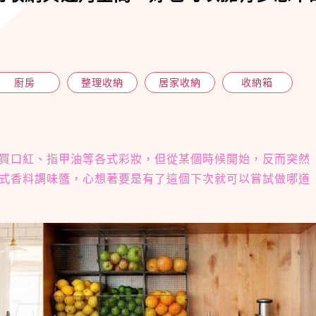
廚房
整理收納
居家收納
收納箱
買口紅、指甲油等各式彩妝，但從某個時候開始，反而突然
式香料調味醬，心想著要是有了這個下次就可以嘗試做哪道