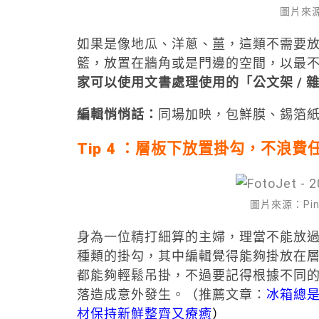
圖片來源：P
如果是像地瓜、洋蔥、薑，這類不需要
籃，放置在牆角或是門邊的空間，以最
家可以使用文書處理使用的「公文架 /
編輯悄悄話：
同場加映，包鮮膜、錫箔
Tip 4 ：層板下放置掛勾，不浪費
圖片來源：Pinter
身為一位精打細算的主婦，理當不能放
種類的掛勾，其中編輯覺得能夠掛放在
都能夠輕鬆吊掛，不過要記得根據不同
落造成意外發生。（推薦文章：
冰箱總是
材保持新鮮整齊又療癒
）