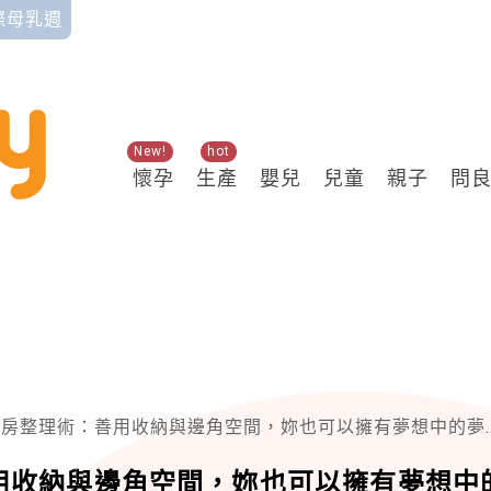
國際母乳週
New!
hot
懷孕
生產
嬰兒
兒童
親子
問
房整理術：善用收納與邊角空間，妳也可以擁有夢想中的夢幻廚房！
用收納與邊角空間，妳也可以擁有夢想中