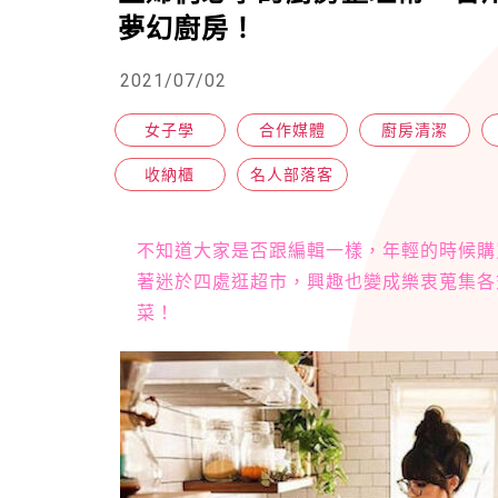
夢幻廚房！
2021/07/02
女子學
合作媒體
廚房清潔
收納櫃
名人部落客
不知道大家是否跟編輯一樣，年輕的時候購
著迷於四處逛超市，興趣也變成樂衷蒐集各
菜！