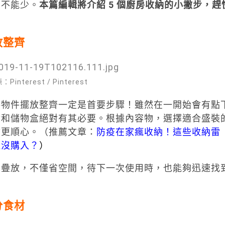
可不能少。
本篇編輯將介紹 5 個廚房收納的小撇步，趕
放整齊
interest / Pinterest
將物件擺放整齊一定是首要步驟！雖然在一開始會有點
盒和儲物盒絕對有其必要。根據內容物，選擇適合盛裝
會更順心。（推薦文章：
防疫在家瘋收納！這些收納雷
還沒購入？
）
來疊放，不僅省空間，待下一次使用時，也能夠迅速找
分食材