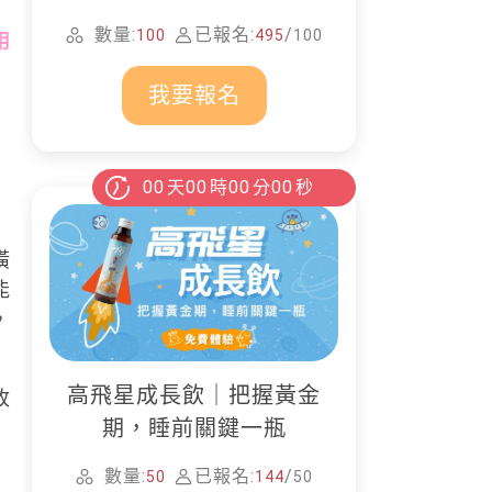
家清潔
數量:
已報名:
/
100
495
100
用
我要報名
00
天
00
時
00
分
00
秒
潢
能
，
高飛星成長飲｜把握黃金
收
期，睡前關鍵一瓶
數量:
已報名:
/
50
144
50