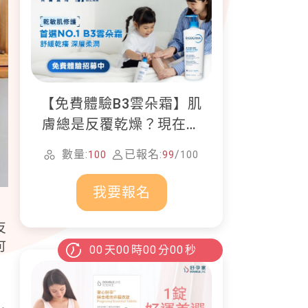
【免費體驗B3雲朵霜】肌
膚總是反覆乾燥？現在就
加入貝膚黛瑪修護體驗計
數量:
已報名:
/
100
99
100
畫！
我要報名
反
可
00
天
00
時
00
分
00
秒