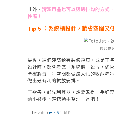
此外，
清潔用品也可以透過掛勾的方式
性喔！
Tip 5 ：系統櫃設計，節省空間又
圖片來源：P
最後，這個建議給有裝修預算，或是正
設計時，都會考慮「系統櫃」設置，儘
準確將每一吋空間都做最大化的收納考
做出最有利的擺放安排。
工欲善，必先利其器，想要煮得一手好
納小撇步，趕快動手整理一番吧！
💁‍♂
本文由【
女子學
】授權