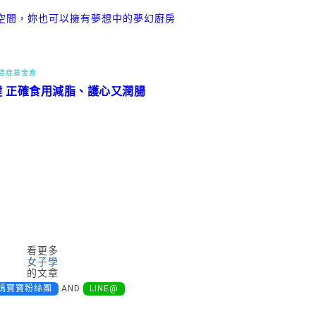
空間，妳也可以擁有夢想中的夢幻廚房
灣癌症基金會
鍵 正確食用減脂、護心又潤腸
看更多
女子學
的文章
媽寶寶粉絲團
AND
LINE@