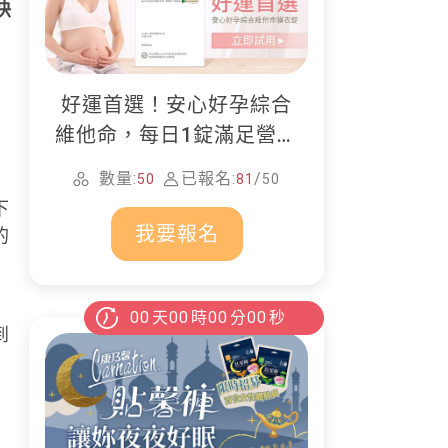
快
好運首選！安心好孕綜合
維他命，每日1錠滿足營養
所需
數量:
已報名:
/
50
81
50
下
我要報名
的
00
天
00
時
00
分
00
秒
到