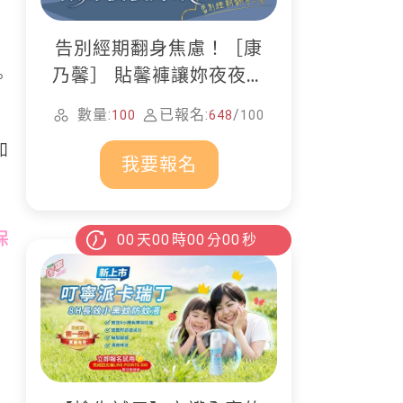
告別經期翻身焦慮！［康
乃馨］ 貼馨褲讓妳夜夜好
。
眠
數量:
已報名:
/
100
648
100
如
我要報名
保
00
天
00
時
00
分
00
秒