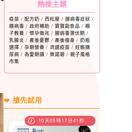
熱搜主題
疫苗
/
配方奶
/
西松屋
/
腸病毒症狀
/
腸病毒
/
政府補助
/
寶寶副食品
/
親
子教養
/
懷孕徵兆
/
腸病毒潛伏期
/
乳腺炎
/
產後憂鬱
/
產後瘦身
/
奶瓶
選擇
/
孕期營養
/
流感疫苗
/
妊娠糖
尿病
/
為愛朗讀
/
樂諾碧
/
親子風格
市集
搶先試用
10
天
05
時
17
分
40
秒