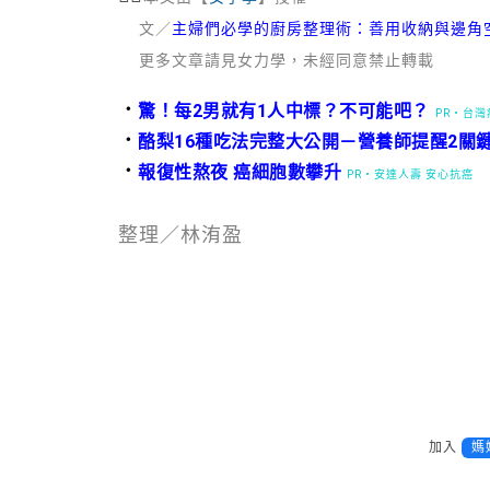
文／
主婦們必學的廚房整理術：善用收納與邊角
更多文章請見女力學，未經同意禁止轉載
．
驚！每2男就有1人中標？不可能吧？
PR・台
．
酪梨16種吃法完整大公開－營養師提醒2關
．
報復性熬夜 癌細胞數攀升
PR・安達人壽 安心抗癌
整理／林洧盈
加入
媽