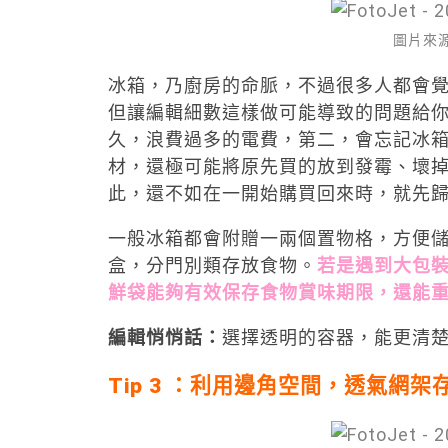
圖片來源：P
冰箱，乃廚房的命脈，不過很多人都會
但讓編輯細數這樣做可能導致的問題給
久，浪費過多的電費，第二，會忘記冰
材，還極可能將原先買的放到發霉、壞
此，還不如在一開始購買回來時，就先
一般冰箱都會附贈一兩個置物格，方便
盒，分門別類存放食物。
若是遇到大包
鮮袋能夠有效保存食物賞味期限，還能
編輯悄悄話：
選擇透明的容器，能更清
Tip 3 ：利用邊角空間，透氣網架