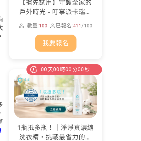
【搶先試用】守護全家的
戶外時光 - 叮寧派卡瑞丁
納
防蚊液
數量:
已報名:
/
100
411
100
大
。
我要報名
00
天
00
時
00
分
00
秒
多
，
掉
1瓶抵多瓶！｜淨淨真濃縮
食
洗衣精，挑戰最省力的居