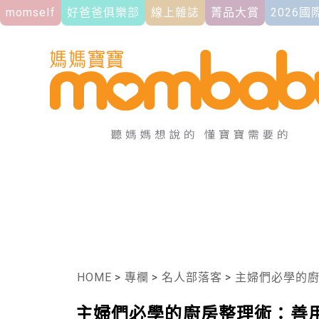
momself
好爸爸俱樂部
線上雜誌
菁品大賞
2026
HOME
>
專欄
>
名人部落客
>
主婦們必學的廚
主婦們必學的廚房整理術：善