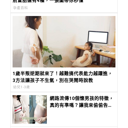
前置胎盤有4種，一張圖帶你秒懂
孕產百科
1歲半叛逆期就來了！越難搞代表能力越躍進，
3方法讓孩子不生氣，別在哭鬧時說教
幼兒1-3歲
網路流傳10個懷男孩的特徵，
真的有準嗎？讓我來偷偷告訴
你吧！