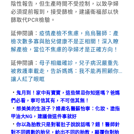
陰性報告，但生產時間不受控制，以致孕婦
必須提前報到，接受篩檢，建議衛福部以快
篩取代PCR檢驗。
延伸閱讀：
疫情產檢不焦慮，烏烏醫師：產
檢次數多寡與胎兒健康不是正相關！深入瞭
解產檢，當位不焦慮的孕婦才是正確方向！
延伸閱讀：
母子相繼確診，兒子病況嚴重先
被救護車載走，告訴媽媽：我不能再照顧你…
讓人紅了眼眶
．
鬼月到！家中有寶寶，這些禁忌你知道嗎？爸媽
們必看，寧可信其有，不可信其無！
．
想美美的生孩子？婦產名醫蘇怡寧：化妝、塗指
甲油大NG，建議做這件事就好
．
你以為胎教只是對著肚子說說話嗎？錯！醫師針
對不同週數的胎兒，給出不同的胎教，顛覆你對胎