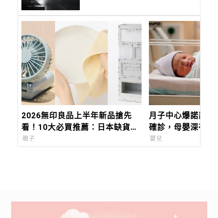
楣！
2026無印良品上半年新品搶先
月子中心爆諾羅病
看！10大必買推薦：日本缺貨好
確診，母嬰深夜急
物搶登台
親子
嬰兒