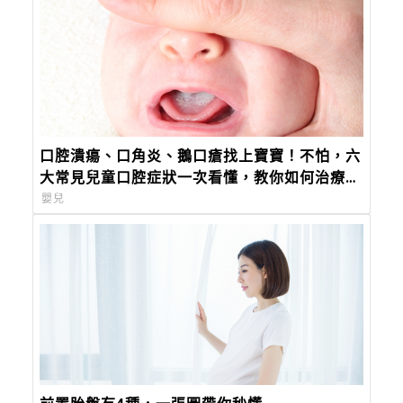
口腔潰瘍、口角炎、鵝口瘡找上寶寶！不怕，六
大常見兒童口腔症狀一次看懂，教你如何治療及
照護！
嬰兒