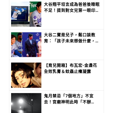
大谷翔平坦言成為爸爸後睡眠
不足！提到對女兒第一眼印
象：「比我想像中大隻！」
大谷二寶是兒子，鬆口談教
育：「孩子未來想做什麼，應
該由他們自己決定。」
【育兒開箱】布瓦宏-金盞花
全效乳膏＆蚊蟲止癢凝露
鬼月禁忌「7個地方」不宜
去！宮廟神明此時「不辦
事」？「剪髮」更容易生病倒