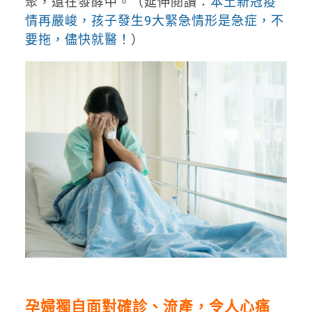
聚，還在發酵中。（延伸閱讀：
本土新冠疫
情再嚴峻，孩子發生9大緊急情形是急症，不
要拖，儘快就醫！
）
孕婦獨自面對確診、流產，令人心痛