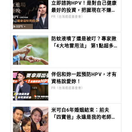
立即諮詢HPV！是對自己健康
最好的投資，把握現在不嫌
晚！
PR（台灣癌症基金會）
防蚊液噴了還是被叮？專家揪
「4大地雷用法」 第1點超多
人漏掉
伴侶和妳一起預防HPV，才有
資格說愛妳！
PR（台灣癌症基金會）
米可白6年婚姻結束：前夫
「四寶爸」永遠是我的老師、
摯友、知己。