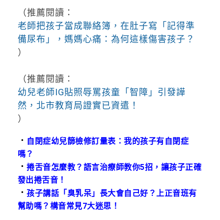
（推薦閱讀：
老師把孩子當成聯絡簿，在肚子寫「記得準
備尿布」，媽媽心痛：為何這樣傷害孩子？
）
（推薦閱讀：
幼兒老師IG貼照辱罵孩童「智障」引發譁
然，北市教育局證實已資遣！
）
．
自閉症幼兒篩檢修訂量表：我的孩子有自閉症
嗎？
．
捲舌音怎麼教？語言治療師教你5招，讓孩子正確
發出捲舌音！
．
孩子講話「臭乳呆」長大會自己好？上正音班有
幫助嗎？構音常見7大迷思！