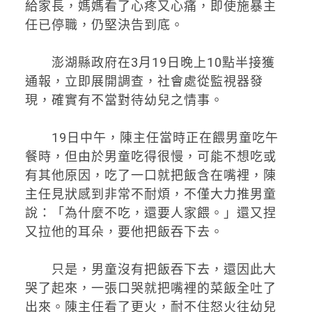
給家長，媽媽看了心疼又心痛，即使施暴主
任已停職，仍堅決告到底。
澎湖縣政府在3月19日晚上10點半接獲
通報，立即展開調查，社會處從監視器發
現，確實有不當對待幼兒之情事。
19日中午，陳主任當時正在餵男童吃午
餐時，但由於男童吃得很慢，可能不想吃或
有其他原因，吃了一口就把飯含在嘴裡，陳
主任見狀感到非常不耐煩，不僅大力推男童
說：「為什麼不吃，還要人家餵。」還又捏
又拉他的耳朵，要他把飯吞下去。
只是，男童沒有把飯吞下去，還因此大
哭了起來，一張口哭就把嘴裡的菜飯全吐了
出來。陳主任看了更火，耐不住怒火往幼兒