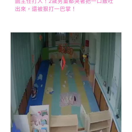
園主任打人！2歲男童都哭著把一口飯吐
出來，還被狠打一巴掌！