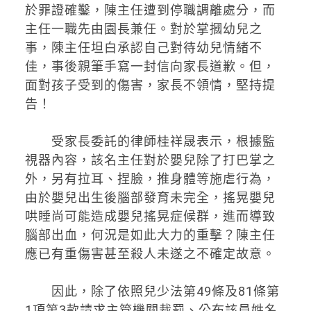
於罪證確鑿，陳主任遭到停職調離處分，而
主任一職先由園長兼任。對於掌摑幼兒之
事，陳主任坦白承認自己對待幼兒情緒不
佳，事後親筆手寫一封信向家長道歉。但，
面對孩子受到的傷害，家長不領情，堅持提
告！
受家長委託的律師桂祥晟表示，根據監
視器內容，該名主任對於嬰兒除了打巴掌之
外，另有拉耳、捏臉，推身體等施虐行為，
由於嬰兒出生後腦部發育未完全，搖晃嬰兒
哄睡尚可能造成嬰兒搖晃症候群，進而導致
腦部出血，何況是如此大力的重擊？陳主任
應已有重傷害甚至殺人未遂之不確定故意。
因此，除了依照兒少法第49條及81條第
1項第3款請求主管機關裁罰、公布該員姓名