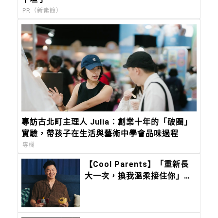
PR（新素簡）
專訪古北町主理人 Julia：創業十年的「破圈」
實驗，帶孩子在生活與藝術中學會品味過程
專欄
【Cool Parents】「重新長
大一次，換我溫柔接住你」甜
約翰 Sweet john主唱浚瑋：
Pixsee 陪我築起兒子的移動
城堡