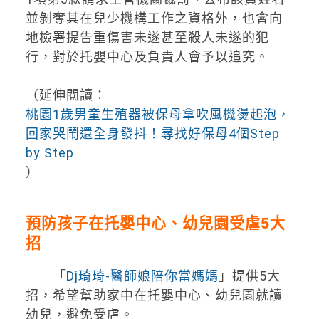
並剝奪其在兒少機構工作之資格外，也會向
地檢署提告重傷害未遂甚至殺人未遂的犯
行，對於托嬰中心及負責人會予以追究。
（延伸閱讀：
桃園1歲男童生殖器被保母拿吹風機燙起泡，
回家哭鬧還全身發抖！尋找好保母4個Step
by Step
）
預防孩子在托嬰中心、幼兒園受虐5大
招
「
Dj琦琦-醫師娘陪你當媽媽
」提供5大
招，希望幫助家中在托嬰中心、幼兒園就讀
幼兒，避免受虐。