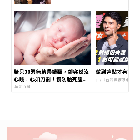
胎兒38週無臍帶繞頸，卻突然沒
做到這點才有資格
心跳，心如刀割！預防胎死腹中
PR（台灣癌症基金會）
注意胎兒6徵兆、母體5狀況
孕產百科