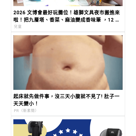
2026 文博會最好玩攤位！雄獅文具夜市搬進來
啦！把九層塔、香菜、麻油變成香味筆 ，12 種
台味香氣寫進筆尖
兒童
起床就先做件事，沒三天小腹就不見了! 肚子一
天天變小！
PR（新素簡）