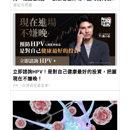
燒，必須就醫
嬰幼兒照護
立即諮詢HPV！是對自己健康最好的投資，把握
現在不嫌晚！
PR（台灣癌症基金會）