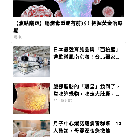
【焦點議題】腸病毒重症有前兆！把握黃金治療
期
嬰兒
日本最強育兒品牌「西松屋」
進駐微風南京啦！台北獨家限
定好禮曝光，夏季商品8折起
腹部脂肪的「剋星」找到了，
常吃這幾物，吃走大肚囊，瘦
出小蠻腰
PR（新素簡）
月子中心爆諾羅病毒群聚！13
人確診，母嬰深夜急撤離