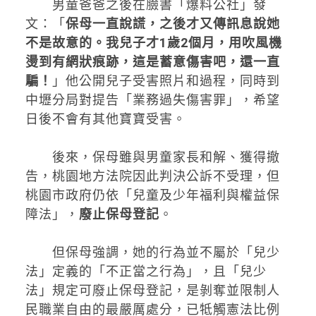
男童爸爸之後在臉書「爆料公社」發
文：「
保母一直說謊，之後才又傳訊息說她
不是故意的。我兒子才1歲2個月，用吹風機
燙到有網狀痕跡，這是蓄意傷害吧，還一直
騙！
」他公開兒子受害照片和過程，同時到
中壢分局對提告「業務過失傷害罪」，希望
日後不會有其他寶寶受害。
後來，保母雖與男童家長和解、獲得撤
告，桃園地方法院因此判決公訴不受理，但
桃園市政府仍依「兒童及少年福利與權益保
障法」，
廢止保母登記
。
但保母強調，她的行為並不屬於「兒少
法」定義的「不正當之行為」，且「兒少
法」規定可廢止保母登記，是剝奪並限制人
民職業自由的最嚴厲處分，已牴觸憲法比例