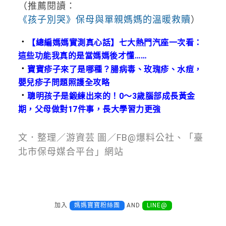
（推薦閱讀：
《孩子別哭》保母與單親媽媽的溫暖救贖
）
．
【總編媽媽實測真心話】七大熱門汽座一次看：
這些功能我真的是當媽媽後才懂……
．
寶寶疹子來了是哪種？腸病毒、玫瑰疹、水痘，
嬰兒疹子問題照護全攻略
．
聰明孩子是鍛練出來的！0～3歲腦部成長黃金
期，父母做對17件事，長大學習力更強
文．整理／游資芸 圖／FB@爆料公社、「臺
北市保母媒合平台」網站
加入
媽媽寶寶粉絲團
AND
LINE@