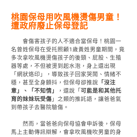
桃園保母用吹風機燙傷男童！
遭政府廢止保母登記
會傷害孩子的人不適合當保母！桃園一
名曾姓保母在受托照顧1歲黃姓男童期間，竟
多次拿吹風機燙傷孩子的後頸、屁股、生殖
器等處，不但被燙到起水泡，身上還出現
「網狀烙印」，導致孩子回家哭鬧、情緒不
穩，甚至全身顫抖，但保母卻推說
「沒注
意」、「不知情」
，還說「
可能是和其他托
育的妹妹玩受傷
」之類的推託語，讓爸爸氣
到帶孩子去醫院驗傷。
然而，當爸爸向保母協會申訴後，保母
馬上主動傳訊辯解，會拿吹風機吹男童的身