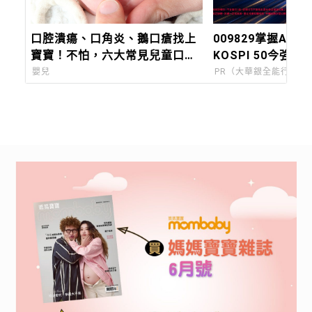
口腔潰瘍、口角炎、鵝口瘡找上
009829掌握AI關
寶寶！不怕，六大常見兒童口腔
KOSPI 50今強勢
症狀一次看懂，教你如何治療及
嬰兒
PR（大華銀全能行銷方
照護！