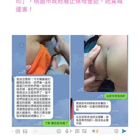
印」，桃園市政府廢止保母登記，她竟喊
違憲！