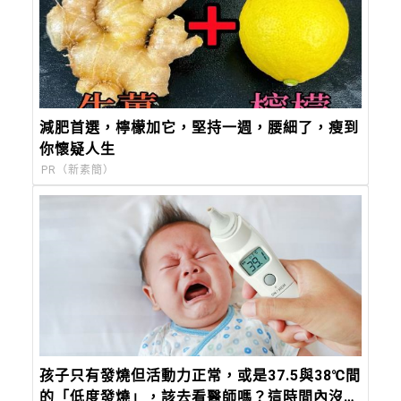
減肥首選，檸檬加它，堅持一週，腰細了，瘦到
你懷疑人生
PR（新素簡）
孩子只有發燒但活動力正常，或是37.5與38℃間
的「低度發燒」，該去看醫師嗎？這時間內沒退