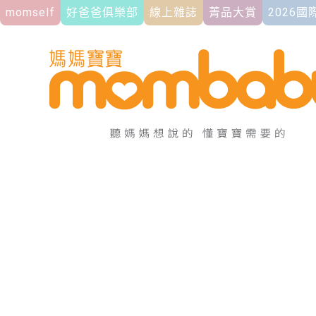
momself
好爸爸俱樂部
線上雜誌
菁品大賞
2026