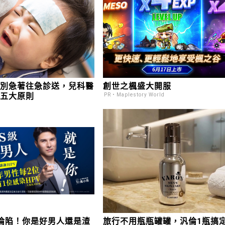
燒別急著往急診送，兒科醫
創世之楓盛大開服
你五大原則
PR・Maplestory World
率淪陷！你是好男人還是渣
旅行不用瓶瓶罐罐，汎倫1瓶搞