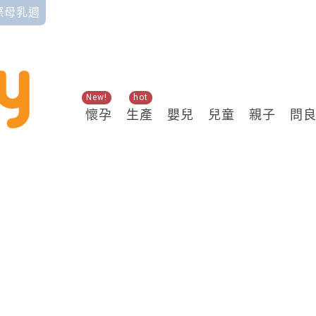
國際母乳週
New!
hot
懷孕
生產
嬰兒
兒童
親子
問