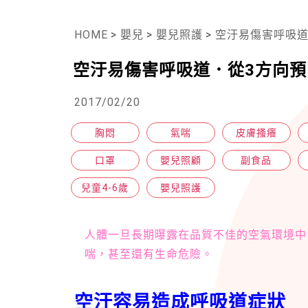
HOME
>
嬰兒
>
嬰兒照護
>
空汙易傷害呼吸道
空汙易傷害呼吸道．從3方向預
2017/02/20
胸悶
氣喘
皮膚搔癢
口罩
嬰兒照顧
副食品
兒童4-6歲
嬰兒照護
人體一旦長期曝露在品質不佳的空氣環境中
喘，甚至還有生命危險。
空汙容易造成呼吸道症狀