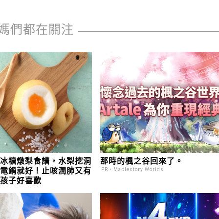
媽們都在關注
的冰糖燉梨食譜，水梨挖洞
那時的楓之谷回來了。
進電鍋就好！止咳潤肺又有
PR・Maplestory Worlds
，孩子好喜歡