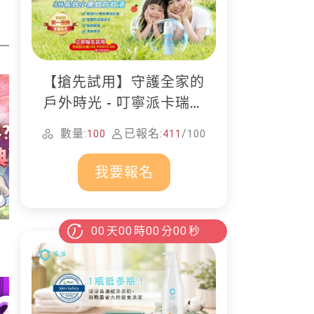
【搶先試用】守護全家的
戶外時光 - 叮寧派卡瑞丁
防蚊液
數量:
已報名:
/
100
411
100
我要報名
00
天
00
時
00
分
00
秒