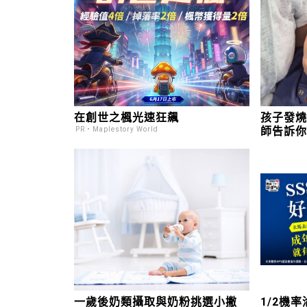
在創世之楓光速狂飆
孩子發
師告訴
PR・Maplestory World
一歲後奶類攝取與奶粉挑選小撇
1/2機