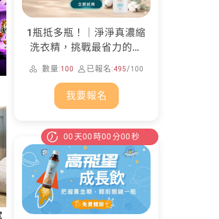
1瓶抵多瓶！｜淨淨真濃縮
洗衣精，挑戰最省力的居
家清潔
數量:
已報名:
/
100
495
100
我要報名
00
天
00
時
00
分
00
秒
定