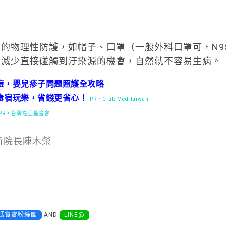
的物理性防護，如帽子、口罩（一般外科口罩可，N9
，減少直接碰觸到汙染源的機會，自然就不容易生病。
痘，嬰兒疹子問題照護全攻略
食宿玩樂，省錢更省心！
PR・Club Med Taiwan
PR・台灣癌症基金會
所院長陳木榮
媽寶寶粉絲團
AND
LINE@