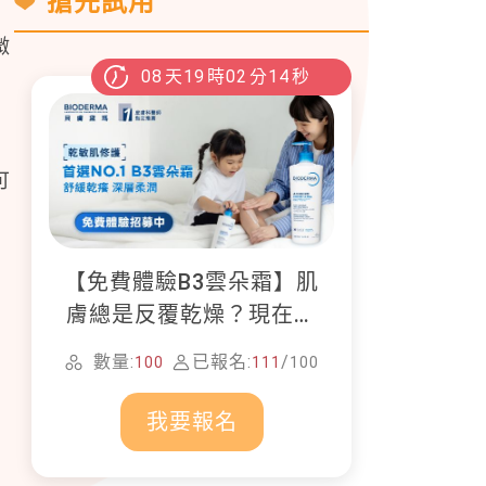
搶先試用
微
08
天
19
時
02
分
13
秒
可
【免費體驗B3雲朵霜】肌
膚總是反覆乾燥？現在就
加入貝膚黛瑪修護體驗計
數量:
已報名:
/
100
111
100
畫！
我要報名