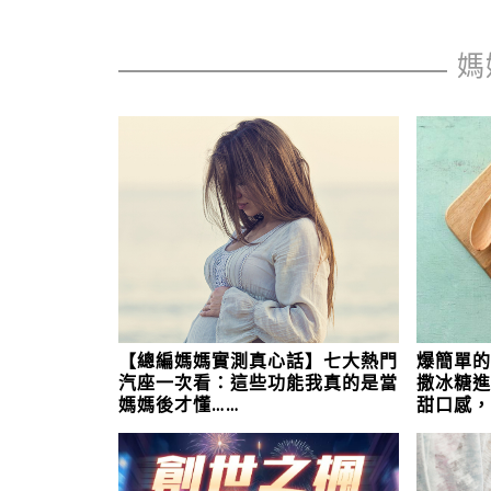
媽
【總編媽媽實測真心話】七大熱門
爆簡單
汽座一次看：這些功能我真的是當
撒冰糖
媽媽後才懂……
甜口感