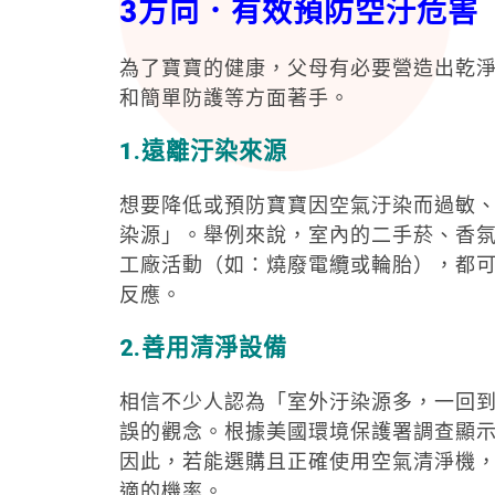
3
方向．有效預防空汙危害
為了寶寶的健康，父母有必要營造出乾
和簡單防護等方面著手。
1.
遠離汙染來源
想要降低或預防寶寶因空氣汙染而過敏
染源」。舉例來說，室內的二手菸、香
工廠活動（如：燒廢電纜或輪胎），都
反應。
2.
善用清淨設備
相信不少人認為「室外汙染源多，一回
誤的觀念。根據美國環境保護署調查顯示
因此，若能選購且正確使用空氣清淨機
適的機率。