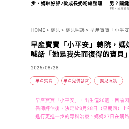
步，媽咪好評7款成長奶粉總整理
男？關
PR・台灣癌
HOME
>
嬰兒
>
嬰兒照護
>
早產寶寶「小平安」轉
早產寶寶「小平安」轉院，媽
喊話「她是我失而復得的寶貝
2025/08/28
早產寶寶
早產兒併發症
嬰兒照護
早產寶寶「小平安」，出生僅26週，目前
醫師評估後，決定於8月28日（星期四）
進行更進一步的專科治療。媽媽27日在網