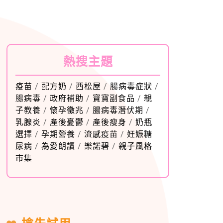
熱搜主題
疫苗
/
配方奶
/
西松屋
/
腸病毒症狀
/
腸病毒
/
政府補助
/
寶寶副食品
/
親
子教養
/
懷孕徵兆
/
腸病毒潛伏期
/
乳腺炎
/
產後憂鬱
/
產後瘦身
/
奶瓶
選擇
/
孕期營養
/
流感疫苗
/
妊娠糖
尿病
/
為愛朗讀
/
樂諾碧
/
親子風格
市集