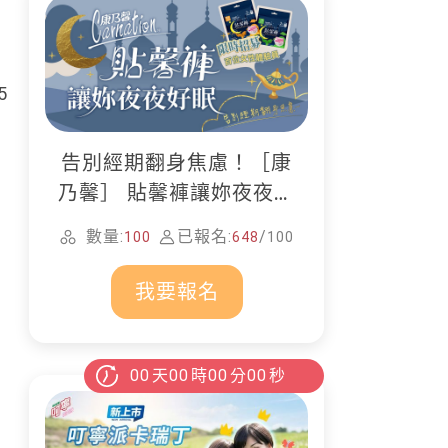
5
告別經期翻身焦慮！［康
乃馨］ 貼馨褲讓妳夜夜好
眠
數量:
已報名:
/
100
648
100
我要報名
00
天
00
時
00
分
00
秒