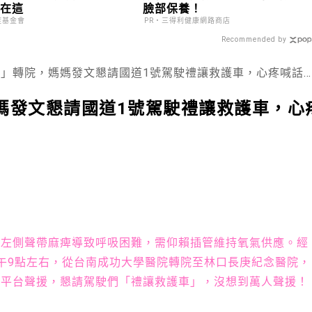
鍵在這
臉部保養！
症基金會
PR・三得利健康網路商店
Recommended by
院，媽媽發文懇請國道1號駕駛禮讓救護車，心疼喊話「她是我失而復得的寶貝」
媽發文懇請國道1號駕駛禮讓救護車，心
」
因左側聲帶麻痺導致呼吸困難，需仰賴插管維持氧氣供應。經
上午9點左右，從台南成功大學醫院轉院至林口長庚紀念醫院，
路平台聲援，懇請駕駛們「禮讓救護車」，沒想到萬人聲援！