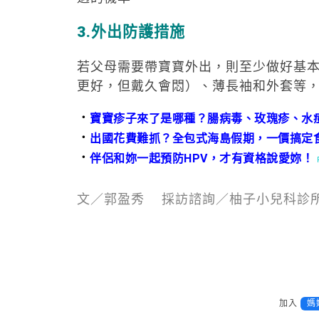
3.
外出防護措施
若父母需要帶寶寶外出，則至少做好基本
更好，但戴久會悶）、薄長袖和外套等
．
寶寶疹子來了是哪種？腸病毒、玫瑰疹、水
．
出國花費難抓？全包式海島假期，一價搞定
．
伴侶和妳一起預防HPV，才有資格說愛妳！
文／郭盈秀 採訪諮詢／柚子小兒科診
加入
媽