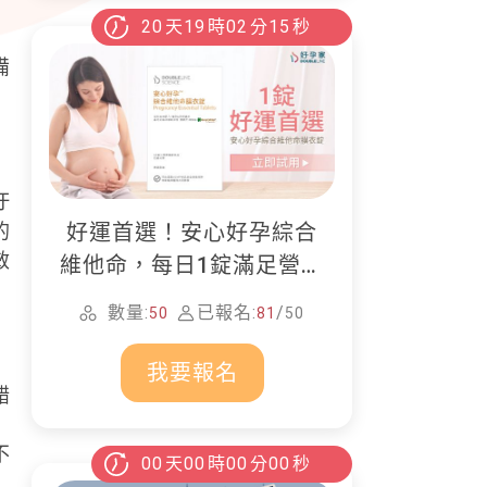
20
天
19
時
02
分
14
秒
備
汙
的
好運首選！安心好孕綜合
敏
維他命，每日1錠滿足營養
所需
數量:
已報名:
/
50
81
50
我要報名
錯
。
不
00
天
00
時
00
分
00
秒