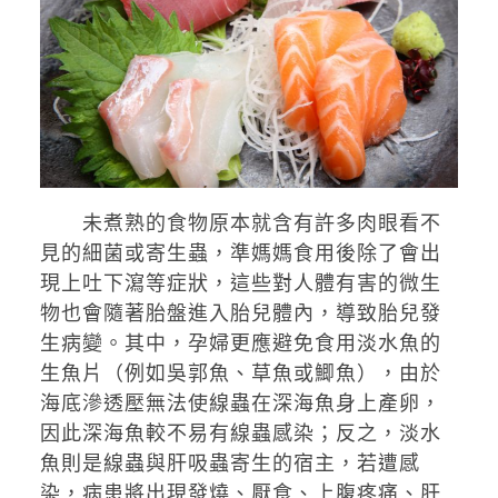
未煮熟的食物原本就含有許多肉眼看不
見的細菌或寄生蟲，準媽媽食用後除了會出
現上吐下瀉等症狀，這些對人體有害的微生
物也會隨著胎盤進入胎兒體內，導致胎兒發
生病變。其中，孕婦更應避免食用淡水魚的
生魚片（例如吳郭魚、草魚或鯽魚），由於
海底滲透壓無法使線蟲在深海魚身上產卵，
因此深海魚較不易有線蟲感染；反之，淡水
魚則是線蟲與肝吸蟲寄生的宿主，若遭感
染，病患將出現發燒、厭食、上腹疼痛、肝