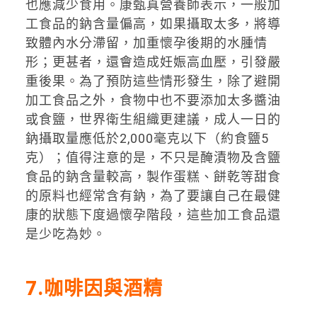
也應減少食用。康甄真營養師表示，一般加
工食品的鈉含量偏高，如果攝取太多，將導
致體內水分滯留，加重懷孕後期的水腫情
形；更甚者，還會造成妊娠高血壓，引發嚴
重後果。為了預防這些情形發生，除了避開
加工食品之外，食物中也不要添加太多醬油
或食鹽，世界衛生組織更建議，成人一日的
鈉攝取量應低於2,000毫克以下（約食鹽5
克）；值得注意的是，不只是醃漬物及含鹽
食品的鈉含量較高，製作蛋糕、餅乾等甜食
的原料也經常含有鈉，為了要讓自己在最健
康的狀態下度過懷孕階段，這些加工食品還
是少吃為妙。
7
.咖啡因與酒精