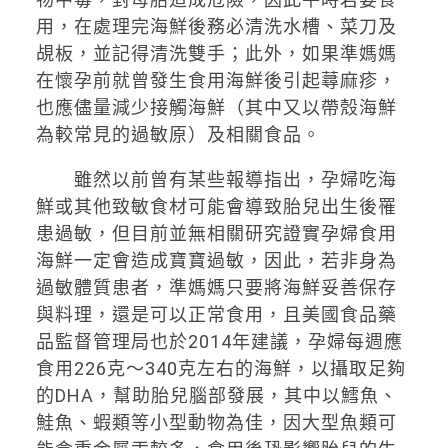
用，在處理完海鮮後務必清洗水槽、菜刀及
覘板，並記得清洗雙手；此外，如果準媽媽
在懷孕前就曾發生食用海鮮後引起蕁麻疹，
也應儘量減少接觸海鮮（其中又以帶殼海鮮
為較常見的過敏原）及相關食品。
雖然以前曾有某些報導指出，孕婦吃海
鮮或其他致敏食材可能會導致胎兒出生後罹
患過敏，但目前並無相關研究證實孕婦食用
海鮮一定會造成寶寶過敏，因此，若非身為
過敏體質患者，準媽媽只要將海鮮妥善保存
與料理，還是可以正常食用，且美國食品藥
品監督管理局也於2014年建議，孕婦每週應
食用226克～340克左右的海鮮，以攝取足夠
的DHA，幫助胎兒腦部發展，其中以鱈魚、
鮭魚、蝦類等小型動物為佳，因大型魚類可