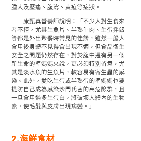
腫大及壓痛、腹瀉、黄疸等症狀。
康甄真營養師說明：「不少人對生食來
者不拒，尤其生魚片、半熟牛肉、生蛋拌飯
等都是外出聚餐時常見的佳餚，雖然一般人
食用後身體不見得會出現不適，但食品衛生
安全之問題仍然存在，對於腹中還有另一個
新生命的準媽媽來說，更必須特別留意，尤
其是淡水魚的生魚片，較容易有寄生蟲的感
染。此外，愛吃生蛋或半熟蛋的準媽媽也要
提防自己成為感染沙門氏菌的高危險群，且
一旦食用過多生蛋白，將破壞人體內的生物
素，使毛髮與皮膚出現病變。」
2
.海鮮食材