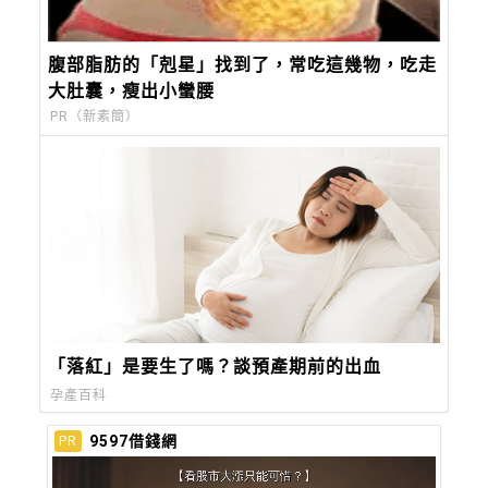
腹部脂肪的「剋星」找到了，常吃這幾物，吃走
大肚囊，瘦出小蠻腰
PR（新素簡）
「落紅」是要生了嗎？談預產期前的出血
孕產百科
9597借錢網
PR