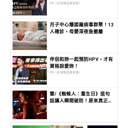
晚！
PR（台灣癌症基金會）
月子中心爆諾羅病毒群聚！13
人確診，母嬰深夜急撤離
伴侶和妳一起預防HPV，才有
資格說愛妳！
PR（台灣癌症基金會）
雷/《蜘蛛人：重生日》這句
話讓人瞬間破防！原來真正無
堅不摧的，是曾被深愛過的孩
子