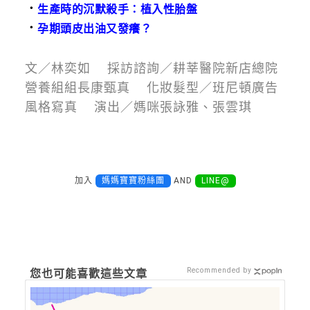
．
生產時的沉默殺手：植入性胎盤
．
孕期頭皮出油又發癢？
文／林奕如 採訪諮詢／耕莘醫院新店總院
營養組組長康甄真 化妝髮型／班尼頓廣告
風格寫真 演出／媽咪張詠雅、張雲琪
加入
媽媽寶寶粉絲團
AND
LINE@
Recommended by
您也可能喜歡這些文章