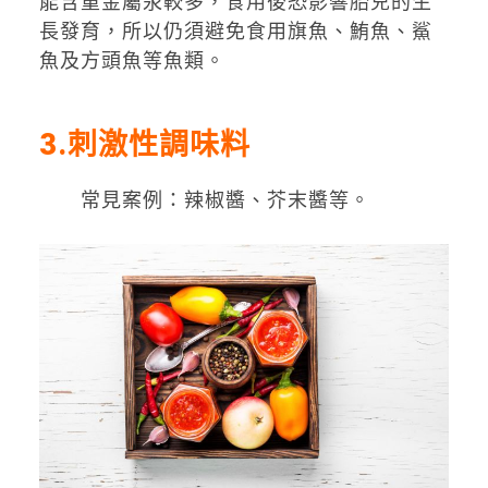
能含重金屬汞較多，食用後恐影響胎兒的生
長發育，所以仍須避免食用旗魚、鮪魚、鯊
魚及方頭魚等魚類。
3
.刺激性調味料
常見案例：辣椒醬、芥末醬等。