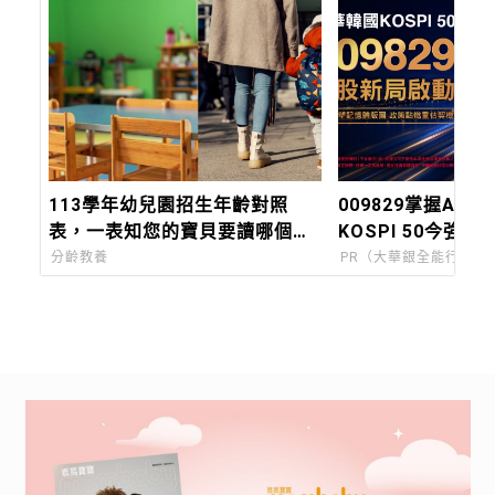
113學年幼兒園招生年齡對照
009829掌握AI關
表，一表知您的寶貝要讀哪個班
KOSPI 50今強勢
別
分齡教養
PR（大華銀全能行銷方