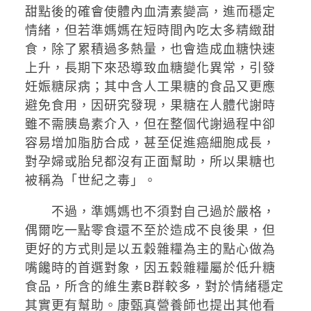
甜點後的確會使體內血清素變高，進而穩定
情緒，但若準媽媽在短時間內吃太多精緻甜
食，除了累積過多熱量，也會造成血糖快速
上升，長期下來恐導致血糖變化異常，引發
妊娠糖尿病；其中含人工果糖的食品又更應
避免食用，因研究發現，果糖在人體代謝時
雖不需胰島素介入，但在整個代謝過程中卻
容易增加脂肪合成，甚至促進癌細胞成長，
對孕婦或胎兒都沒有正面幫助，所以果糖也
被稱為「世紀之毒」。
不過，準媽媽也不須對自己過於嚴格，
偶爾吃一點零食還不至於造成不良後果，但
更好的方式則是以五穀雜糧為主的點心做為
嘴饞時的首選對象，因五穀雜糧屬於低升糖
食品，所含的維生素B群較多，對於情緒穩定
其實更有幫助。康甄真營養師也提出其他看