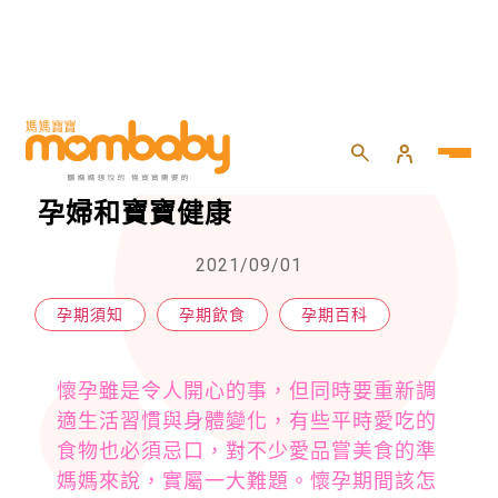
HOME
>
懷孕
>
孕期百科
>
懷孕飲食小心這7類食品！會影響孕婦和寶寶健康
懷孕飲食小心這7類食品！會影響
孕婦和寶寶健康
2021/09/01
孕期須知
孕期飲食
孕期百科
懷孕雖是令人開心的事，但同時要重新調
適生活習慣與身體變化，有些平時愛吃的
食物也必須忌口，對不少愛品嘗美食的準
媽媽來說，實屬一大難題。懷孕期間該怎