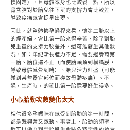
慢固定），且母體本身也比較鬆一點，所以
骨盆腔對於胎兒往下沉的支撐力會比較差，
導致痠痛感會提早出現。
因此，就整體懷孕過程來看，懷第二胎以上
的經產婦，會比第一胎來得辛苦，除了對胎
兒重量的支撐力較差外，還可能發生其他狀
況，如：年紀漸長體力不足、需要邊養育第
一胎、胎位還不正（而使胎頭頂到橫膈膜，
導致母體感覺到喘）、胎兒活力旺盛（可能
碰到某些器官部位而導致母體疼痛）。不
過，生產時，的確比第一胎還要好生得多。
小心胎動次數變化太大
相信很多孕媽咪在感受到胎動的第一時間，
都是既興奮又感動。事實上，胎動的頻率，
還可以做為判斷胎兒生命跡象穩定性的參考