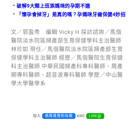
．
破解9大類上班族媽咪的孕期不適
．
「懷孕會掉牙」是真的嗎？孕媽咪牙齒保健4妙招
文／郭盈秀 編輯 Vicky H 採訪諮詢／馬偕
醫院淡水院區婦產部生育保健學科主治醫師
林珍如 現任／馬偕醫院淡水院區婦產部生育
保健學科主治醫師 經歷／馬偕醫院生育保健
科主治醫師 中華民國婦產科專科醫師、周產
期專科醫師、超音波專科醫師 學歷／中山醫
學大學醫學系
加入
媽媽寶寶粉絲團
AND
LINE@