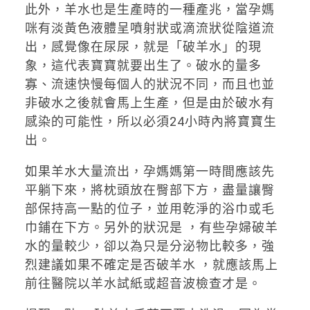
此外，羊水也是生產時的一種產兆，當孕媽
咪有淡黃色液體呈噴射狀或滴流狀從陰道流
出，感覺像在尿尿，就是「破羊水」的現
象，這代表寶寶就要出生了。破水的量多
寡、流速快慢每個人的狀況不同，而且也並
非破水之後就會馬上生產，但是由於破水有
感染的可能性，所以必須24小時內將寶寶生
出。
如果羊水大量流出，孕媽媽第一時間應該先
平躺下來，將枕頭放在臀部下方，盡量讓臀
部保持高一點的位子，並用乾淨的浴巾或毛
巾鋪在下方。另外的狀況是 ，有些孕婦破羊
水的量較少，卻以為只是分泌物比較多，強
烈建議如果不確定是否破羊水 ，就應該馬上
前往醫院以羊水試紙或超音波檢查才是。