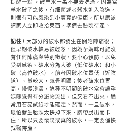
提醒一點 ，破羊水千萬不要去洗澡，因為當
羊水破了之後，有細菌或者髒水進入陰道，
則很有可能感染到小寶寶的健康，所以應該
請家人立即收拾東西，準備去醫院待產。
記住 !
大部分的破水都發生在開始陣痛後；
但早期破水較易被輕忽，因為孕媽咪可能沒
有任何陣痛與特別徵狀，要小心預防，以免
受到感染。破水分為大破（低位破水）和小
破（高位破水），前者因破水位置低（近陰
道）、量較大，感覺明顯；後者破水位置
高，慢慢滲漏，這種不明顯的破水常會讓孕
媽咪覺得有分泌物流出，但又看不出來，通
常用石蕊試紙才能確定。然而，一旦破水，
最怕發生胎頭太快掉下來、臍帶脫出而卡
住，所以只要懷疑或真的破水，一定要儘快
就醫待產。