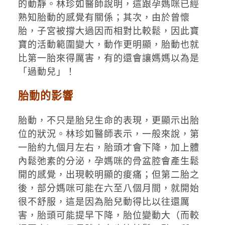
的動靜。林珍如醫師說明，這跟孕媽咪已經
熟知胎動的感覺有關係；其次，由於曾懷
胎，子宮被撐大過因而相對比較鬆，因此寶
寶的活動範圍變大，動作更明顯，胎動也就
比第一胎來得厲害，有的還會讓媽媽以為是
「過動兒」！
胎動的影響
胎動，不只是胎兒生命的表現，更顯示出胎
位的狀況。林珍如醫師表示，一般來說，第
一胎約九個月左右，胎頭才會下降，加上體
內鬆弛素的分泌，孕媽咪的骨盆腔會產生鬆
開的感覺，出現較明顯的痠痛；但第二胎之
後，部分媽咪可能在六至八個月間，就開始
很不舒服，這是因為胎兒動得比以往還厲
害，胎頭可能提早下降，胎位變動大（而較