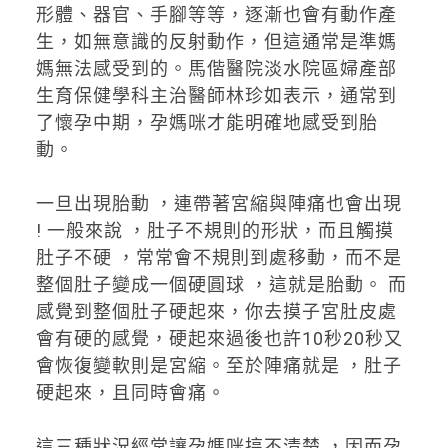
形體、器官、手腳等等，逐漸也會有動作產
生，如無意識的反射動作，但這通常是準媽
媽無法感受到的。馬偕醫院淡水院區婦產部
生育保健學科主治醫師林珍如表示，通常到
了懷孕中期，孕媽咪才能明確地感受到胎
動。
一旦出現胎動 ，連帶著宮縮與陣痛也會出現
! 一般來說 ，肚子不規則的形狀，而且觸摸
肚子不硬 ，常常會不規則到處移動，而不是
整個肚子變成一個硬圓球 ，這就是胎動。 而
感覺到整個肚子硬起來，你去摸子宮肚皮處
會有硬的感覺，硬起來過後也許10秒20秒又
會恢復變軟則是宮縮。至於陣痛就是 ，肚子
硬起來，且同時會痛。
這三種狀況經常讓孕媽咪搞不清楚 ，因而孕