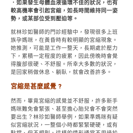
．如果發生母體血液循環不佳的狀況，也有
較高機率會引起宮縮，如長時間維持同一姿
勢，或某部位受到壓迫等。
就林珍如醫師的門診經驗中，發現很多上班
族孕媽咪，在黃昏時有較明顯的宮縮現象。
她推測，可能是工作一整天，長期處於壓力
下，累積一定程度的疲累，因此傍晚時會覺
得腹部很硬、不舒服。所幸大多數的狀況，
是回家稍做休息、躺臥，就會改善許多。
宮縮是甚麼感覺 ?
然而，畢竟宮縮的感覺並不舒服，許多新手
媽咪難免會緊張、甚至擔心胎兒會不會突然
要出生？林珍如醫師舉例，如果準媽咪有疑
似宮縮狀況，一整個小時都緊緊硬硬，或有
點撐、但不規則，這樣的情形通常不用過於