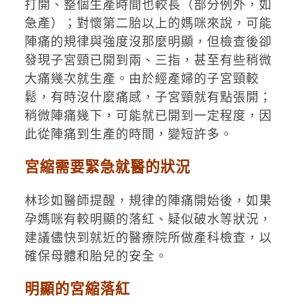
打開、整個生產時間也較長（部分例外，如
急產）；對懷第二胎以上的媽咪來說，可能
陣痛的規律與強度沒那麼明顯，但檢查後卻
發現子宮頸已開到兩、三指，甚至有些稍微
大痛幾次就生產。由於經產婦的子宮頸較
鬆，有時沒什麼痛感，子宮頸就有點張開；
稍微陣痛幾下，可能就已開到一定程度，因
此從陣痛到生產的時間，變短許多。
宮縮需要緊急就醫的狀況
林珍如醫師提醒，規律的陣痛開始後，如果
孕媽咪有較明顯的落紅、疑似破水等狀況，
建議儘快到就近的醫療院所做產科檢查，以
確保母體和胎兒的安全。
明顯的宮縮落紅